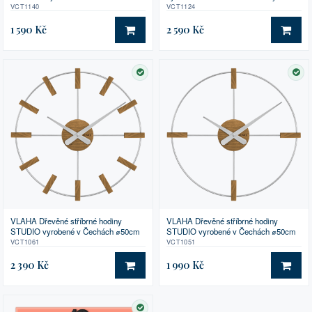
stříbrnými ručkami ⌀59cm
ručkami ⌀34cm
VCT1140
VCT1124
1 590 Kč
2 590 Kč
DO KOŠÍKU
DO 
SKLADEM
SK
VLAHA Dřevěné stříbrné hodiny
VLAHA Dřevěné stříbrné hodiny
STUDIO vyrobené v Čechách ⌀50cm
STUDIO vyrobené v Čechách ⌀50cm
VCT1061
VCT1051
2 390 Kč
1 990 Kč
DO KOŠÍKU
DO 