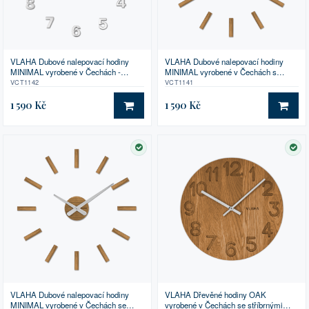
VLAHA Dubové nalepovací hodiny
VLAHA Dubové nalepovací hodiny
MINIMAL vyrobené v Čechách -
MINIMAL vyrobené v Čechách s
stříbrné ⌀59cm
černými ručkami ⌀59cm
VCT1142
VCT1141
1 590 Kč
1 590 Kč
DO KOŠÍKU
DO 
SKLADEM
SK
VLAHA Dubové nalepovací hodiny
VLAHA Dřevěné hodiny OAK
MINIMAL vyrobené v Čechách se
vyrobené v Čechách se stříbrnými