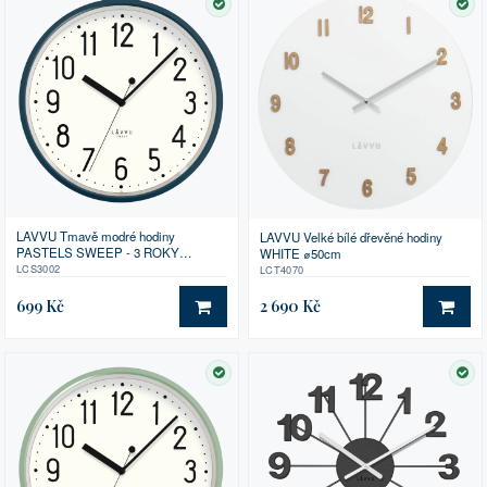
SKLADEM
SK
LAVVU Tmavě modré hodiny
LAVVU Velké bílé dřevěné hodiny
PASTELS SWEEP - 3 ROKY
WHITE ⌀50cm
ZÁRUKA ⌀29,5cm
LCS3002
LCT4070
699 Kč
2 690 Kč
DO KOŠÍKU
DO 
SKLADEM
SK