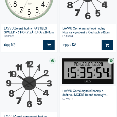
LAVVU Zelené hodiny PASTELS
LAVVU Černé antracitové hodiny
SWEEP - 3 ROKY ZÁRUKA ⌀29,5cm
Nuance vyrobené v Čechách ⌀42cm
LCS3001
LCT5004
699 Kč
1 790 Kč
DO KOŠÍKU
DO 
SKLADEM
SK
LAVVU Černé digitální hodiny s
češtinou MODIG řízené rádiovým
signálem
LCX0011
LAVVU Černé antracitové hodiny