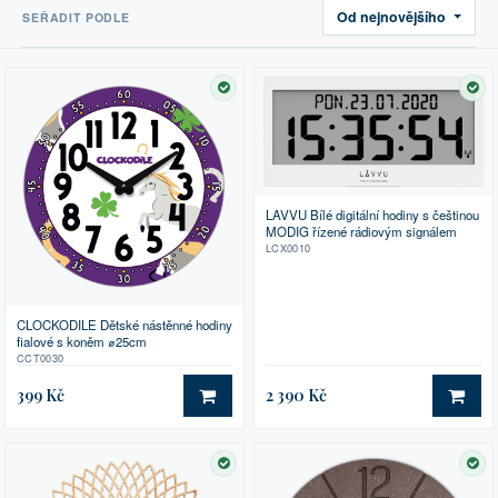
Od nejnovějšího
SEŘADIT PODLE
SKLADEM
SK
LAVVU Bílé digitální hodiny s češtinou
MODIG řízené rádiovým signálem
LCX0010
CLOCKODILE Dětské nástěnné hodiny
fialové s koněm ⌀25cm
CCT0030
399 Kč
2 390 Kč
DO KOŠÍKU
DO 
SKLADEM
SK