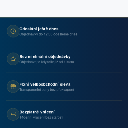
Odeslání ještě dnes
Objednávky do 12:00 odešleme dnes
Bez minimální objednávky
Objednávejte kdykoliv již od 1 kusu
Fixní velkoobchodní sleva
Transparentní ceny bez překvapení
Bezplatné vrácení
14denní vrácení bez starostí