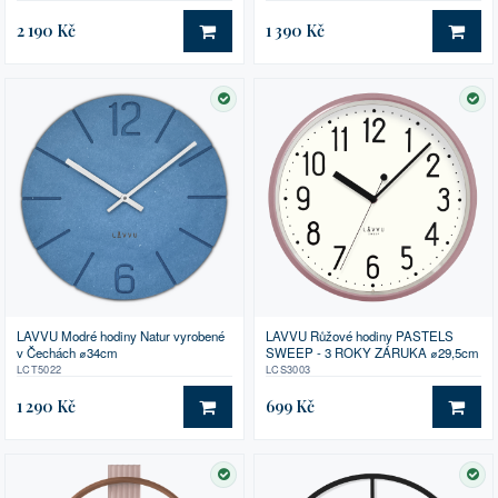
2 190 Kč
1 390 Kč
DO KOŠÍKU
DO 
SKLADEM
SK
LAVVU Růžové hodiny PASTELS
LAVVU Modré hodiny Natur vyrobené
SWEEP - 3 ROKY ZÁRUKA ⌀29,5cm
v Čechách ⌀34cm
LCS3003
LCT5022
1 290 Kč
699 Kč
DO KOŠÍKU
DO 
SKLADEM
SK