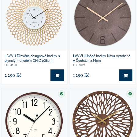
LAVVU Dřevěné designové hodiny s
LAVVU Hnědé hodiny Natur vyrobené
plynulým chodem CHIC ⌀38cm
v Čechách ⌀34cm
LCS4100
LCT5024
2 290 Kč
1 290 Kč
DO KOŠÍKU
DO 
SKLADEM
SK