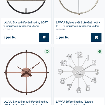
LAVVU Stylové dřevěné hodiny LOFT
LAVVU Stylové světlé dřevěné hodiny
v industriálním vzhledu ⌀35cm
LOFT v industriálním vzhledu ⌀44cm
LCT4011
LCT4080
1 390 Kč
2 390 Kč
DO KOŠÍKU
DO 
SKLADEM
SK
LAVVU Stylové tmavé dřevěné hodiny
LAVVU Stříbrné hodiny Nuance