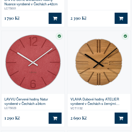
Nuance vyrobené v Čechách ⌀42cm
LCT5001
1 790 Kč
2 390 Kč
DO KOŠÍKU
DO 
SKLADEM
SK
LAVVU Červené hodiny Natur
VLAHA Dubové hodiny ATELIER
vyrobené v Čechách ⌀34cm
vyrobené v Čechách s černými
ručkami ⌀32,5cm
LCT5023
VCT1152
1 290 Kč
2 690 Kč
DO KOŠÍKU
DO 