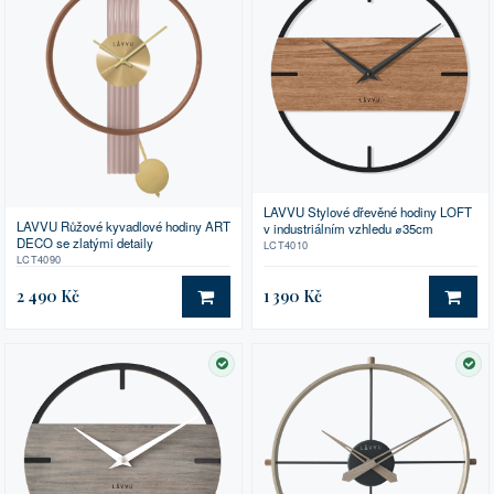
LAVVU Stylové dřevěné hodiny LOFT
LAVVU Růžové kyvadlové hodiny ART
v industriálním vzhledu ⌀35cm
DECO se zlatými detaily
LCT4010
LCT4090
2 490 Kč
1 390 Kč
DO KOŠÍKU
DO 
SKLADEM
SK