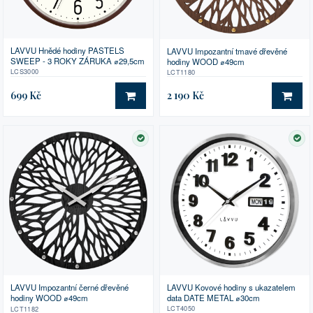
LAVVU Hnědé hodiny PASTELS
LAVVU Impozantní tmavé dřevěné
SWEEP - 3 ROKY ZÁRUKA ⌀29,5cm
hodiny WOOD ⌀49cm
LCS3000
LCT1180
699 Kč
2 190 Kč
DO KOŠÍKU
DO 
SKLADEM
SK
LAVVU Kovové hodiny s ukazatelem
LAVVU Impozantní černé dřevěné
data DATE METAL ⌀30cm
hodiny WOOD ⌀49cm
LCT4050
LCT1182