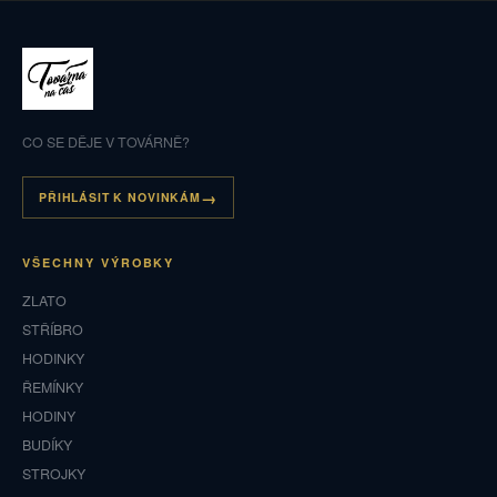
CO SE DĚJE V TOVÁRNĚ?
PŘIHLÁSIT K NOVINKÁM
VŠECHNY VÝROBKY
ZLATO
STŘÍBRO
HODINKY
ŘEMÍNKY
HODINY
BUDÍKY
STROJKY