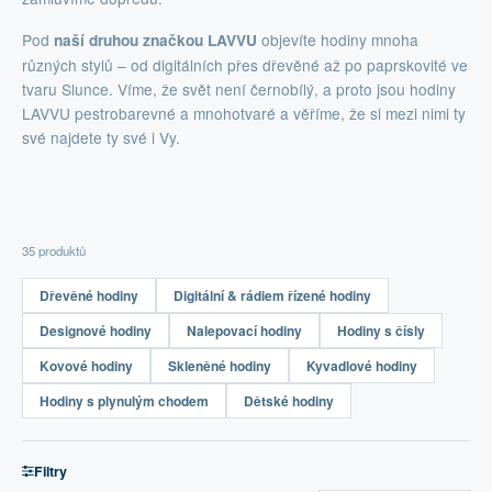
Pod
objevíte hodiny mnoha
naší druhou značkou LAVVU
různých stylů – od digitálních přes dřevěné až po paprskovité ve
tvaru Slunce. Víme, že svět není černobílý, a proto jsou hodiny
LAVVU pestrobarevné a mnohotvaré a věříme, že si mezi nimi ty
své najdete ty své i Vy.
35 produktů
Dřevěné hodiny
Digitální & rádiem řízené hodiny
Designové hodiny
Nalepovací hodiny
Hodiny s čísly
Kovové hodiny
Skleněné hodiny
Kyvadlové hodiny
Hodiny s plynulým chodem
Dětské hodiny
Filtry