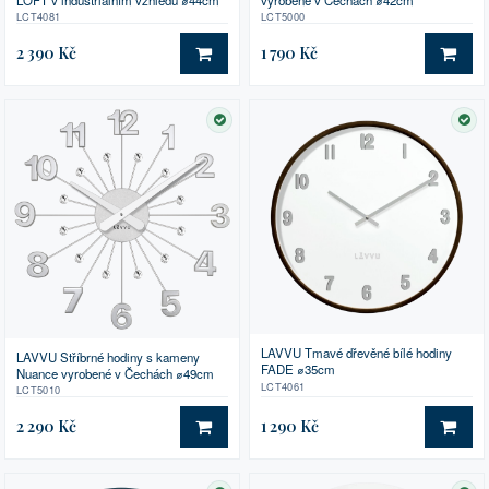
LOFT v industriálním vzhledu ⌀44cm
vyrobené v Čechách ⌀42cm
LCT4081
LCT5000
2 390 Kč
1 790 Kč
DO KOŠÍKU
DO 
SKLADEM
SK
LAVVU Tmavé dřevěné bílé hodiny
LAVVU Stříbrné hodiny s kameny
FADE ⌀35cm
Nuance vyrobené v Čechách ⌀49cm
LCT4061
LCT5010
2 290 Kč
1 290 Kč
DO KOŠÍKU
DO 