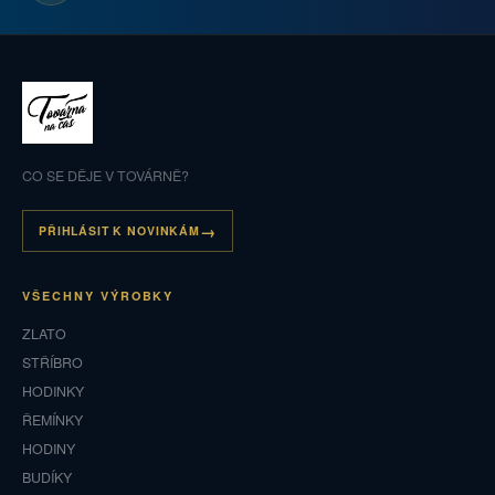
CO SE DĚJE V TOVÁRNĚ?
PŘIHLÁSIT K NOVINKÁM
VŠECHNY VÝROBKY
ZLATO
STŘÍBRO
HODINKY
ŘEMÍNKY
HODINY
BUDÍKY