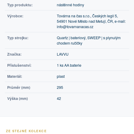
Typ produktu:
nástěnné hodiny
Výrobce:
Továrna na čas s.r.o., Českých legií 5,
54901 Nové Město nad Metují, ČR, e-mail:
info@tovarnanacas.cz
Typ strojku:
Quartz | bateriový, SWEEP | s plynulým
chodem ručičky
Značka:
LAVVU
Příslušenství:
1 ks AA baterie
Materiál:
plast
Průměr (mm)
295
Výška (mm)
42
ZE STEJNÉ KOLEKCE