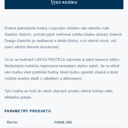
DO KOŠÍKU
Krásné jednoduché hodiny s plynulým chodem vás nebudou rušit
hlasitým tikáním, protože jejich vteřinová ručička hladce obchází číselník.
Design číselníku je nadčasový a dobře čitelný, a to včetně minut, což
ocení všichni členové domácnosti.
Co je na hodinách LAVVU PASTELS zajímavé je jejich barevný odstín.
Neobyčejná metalíza inspirovaná severským stylem zajistí, že na stěně
vám budou viset praktické hodiny, které budou vypadat úžasně a které
můžete snadno sladit s nábytkem a dekoracemi.
Tyto hodiny se hodí do všech obytných prostor včetně ložnice nebo
dětského pokoje.
PARAMETRY PRODUKTU
Barva:
hnědá, bílá