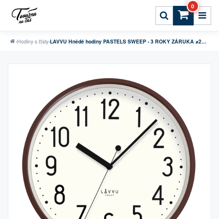
0
›
Hodiny s čísly
›
LAVVU Hnědé hodiny PASTELS SWEEP - 3 ROKY ZÁRUKA ⌀29,5cm