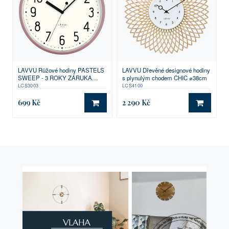
LAVVU Růžové hodiny PASTELS
LAVVU Dřevěné designové hodiny
SWEEP - 3 ROKY ZÁRUKA
s plynulým chodem CHIC ⌀38cm
⌀29,5cm
LCS3003
LCS4100
699 Kč
2 290 Kč
DO KOŠÍKU
DO KO