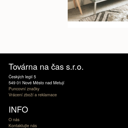
Továrna na čas s.r.o.
Českých legií 5
549 01 Nové Město nad Metují
Puncovní značky
Vrácení zboží a reklamace
INFO
O nás
Kontaktujte nás