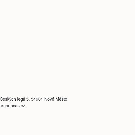
, Českých legií 5, 54901 Nové Město
varnanacas.cz