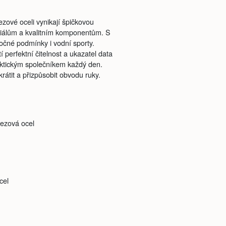
zové oceli vynikají špičkovou
riálům a kvalitním komponentům. S
čné podmínky i vodní sporty.
í perfektní čitelnost a ukazatel data
ktickým společníkem každý den.
átit a přizpůsobit obvodu ruky.
rezová ocel
cel