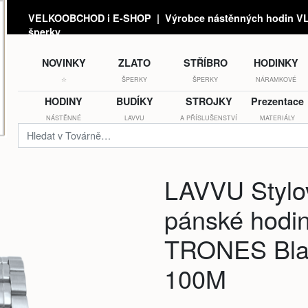
VELKOOBCHOD i E-SHOP | Výrobce nástěnných hodin VLA
šperky
NOVINKY
ZLATO
STŘÍBRO
HODINKY
☆
ŠPERKY
ŠPERKY
NÁRAMKOVÉ
HODINY
BUDÍKY
STROJKY
Prezentace
NÁSTĚNNÉ
LAVVU
A PŘÍSLUŠENSTVÍ
MATERIÁLY
LAVVU Stylo
pánské hodi
TRONES Bla
100M