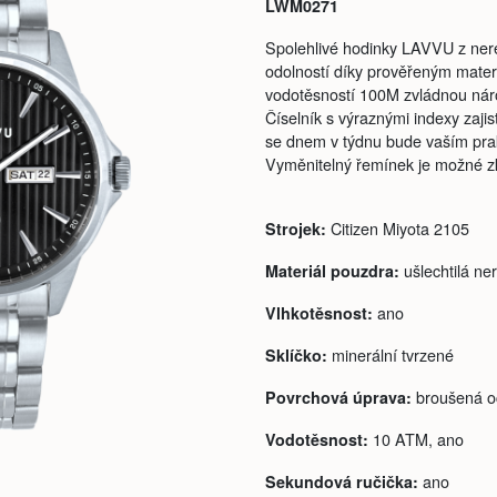
LWM0271
Spolehlivé hodinky LAVVU z nere
odolností díky prověřeným mate
vodotěsností 100M zvládnou náro
Číselník s výraznými indexy zajist
se dnem v týdnu bude vaším pra
Vyměnitelný řemínek je možné zkr
Citizen Miyota 2105
Strojek:
ušlechtilá ne
Materiál pouzdra:
ano
Vlhkotěsnost:
minerální tvrzené
Sklíčko:
broušená o
Povrchová úprava:
10 ATM, ano
Vodotěsnost:
ano
Sekundová ručička: