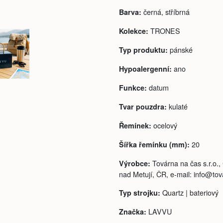
černá, stříbrná
Barva:
TRONES
Kolekce:
pánské
Typ produktu:
ano
Hypoalergenní:
datum
Funkce:
kulaté
Tvar pouzdra:
ocelový
Řemínek:
20
Šířka řemínku (mm):
Továrna na čas s.r.o.
Výrobce:
nad Metují, ČR, e-mail: info@to
Quartz | bateriový
Typ strojku:
LAVVU
Značka: