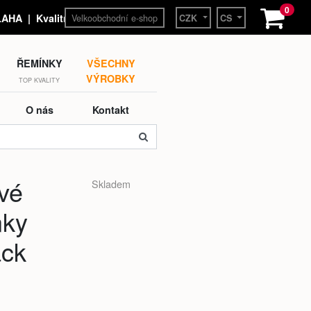
0
Velkoobchodní e-shop
HA | Kvalitní hodinky a
CZK
CS
ŘEMÍNKY
VŠECHNY
VÝROBKY
TOP KVALITY
O nás
Kontakt
vé
Skladem
nky
ck