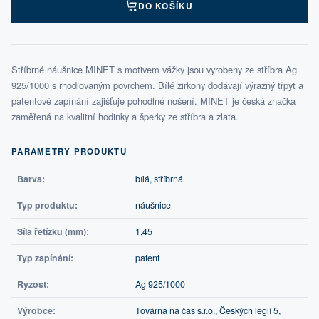
DO KOŠÍKU
Stříbrné náušnice MINET s motivem vážky jsou vyrobeny ze stříbra Ag
925/1000 s rhodiovaným povrchem. Bílé zirkony dodávají výrazný třpyt a
patentové zapínání zajišťuje pohodlné nošení. MINET je česká značka
zaměřená na kvalitní hodinky a šperky ze stříbra a zlata.
PARAMETRY PRODUKTU
Barva:
bílá, stříbrná
Typ produktu:
náušnice
Síla řetízku (mm):
1,45
Typ zapínání:
patent
Ryzost:
Ag 925/1000
Výrobce:
Továrna na čas s.r.o., Českých legií 5,