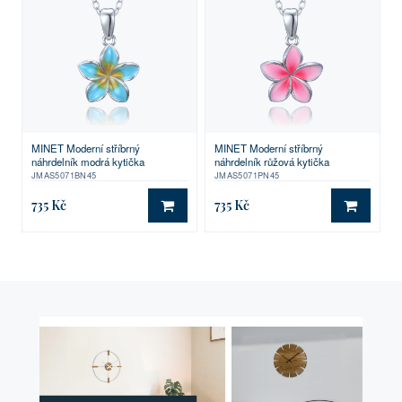
MINET Moderní stříbrný
MINET Moderní stříbrný
náhrdelník modrá kytička
náhrdelník růžová kytička
JMAS5071BN45
JMAS5071PN45
735 Kč
735 Kč
DO KOŠÍKU
DO KO