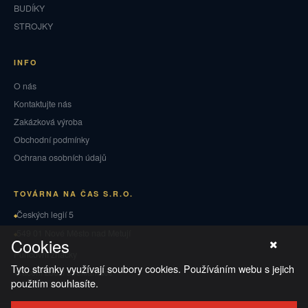
BUDÍKY
STROJKY
INFO
O nás
Kontaktujte nás
Zakázková výroba
Obchodní podmínky
Ochrana osobních údajů
TOVÁRNA NA ČAS S.R.O.
Českých legií 5
549 01 Nové Město nad Metují
Cookies
Puncovní značky
Tyto stránky využívají soubory cookies. Používáním webu s jejich
Vrácení zboží a reklamace
použitím souhlasíte.