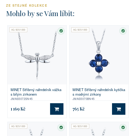
ZE STEJNÉ KOLEKCE
Mohlo by se Vám líbit:
AG 925/1000
AG 925/1000
SKLADEM
SKLA
MINET Stříbrný náhrdelník vážka
MINET Stříbrný náhrdelník kytička
s bílým zirkonem
s modrými zirkony
JMAS5072SN45
JMAS5070BN45
1 169 Kč
765 Kč
DO KOŠÍKU
DO KO
AG 925/1000
AG 925/1000
SKLADEM
SKLA