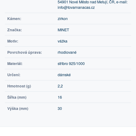
54901 Nové Město nad Metují, ČR, e-mail:
info@tovarnanacas.cz
Kámen:
zirkon
Značka:
MINET
Motiv:
vážka
Povrchová úprava:
rhodiované
Materiál:
stříbro 925/1000
Určení:
dámské
Hmotnost (g)
2,2
Šířka (mm)
16
Výška (mm)
30