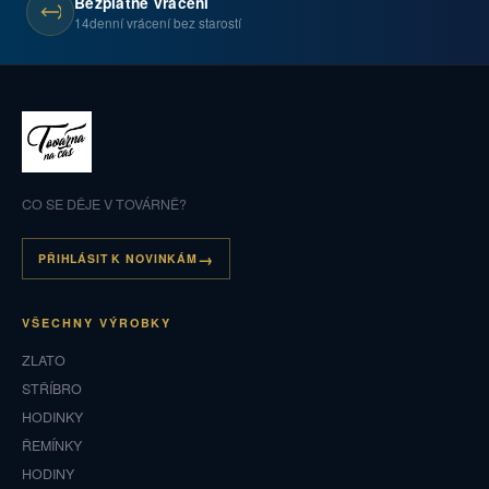
Bezplatné vrácení
14denní vrácení bez starostí
CO SE DĚJE V TOVÁRNĚ?
PŘIHLÁSIT K NOVINKÁM
VŠECHNY VÝROBKY
ZLATO
STŘÍBRO
HODINKY
ŘEMÍNKY
HODINY