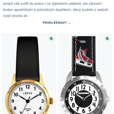
doladí váš outfit do práce i na výjimečné události, ale zároveň
budou spolehlivým a pohodlným doplňkem, který budete s radostí
nosit mnoho let.
→
PROHLÉDNOUT
SKLADEM
SKL