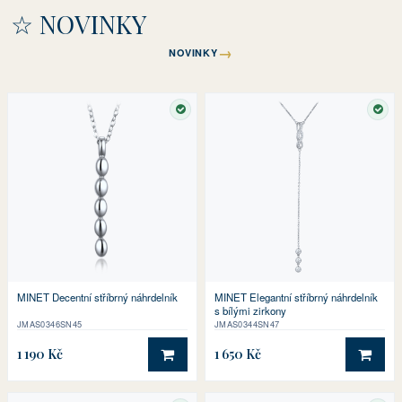
☆ NOVINKY
→
NOVINKY
SKLADEM
SKL
MINET Decentní stříbrný náhrdelník
MINET Elegantní stříbrný náhrdelník
s bílými zirkony
JMAS0346SN45
JMAS0344SN47
1 190 Kč
1 650 Kč
DO KOŠÍKU
DO 