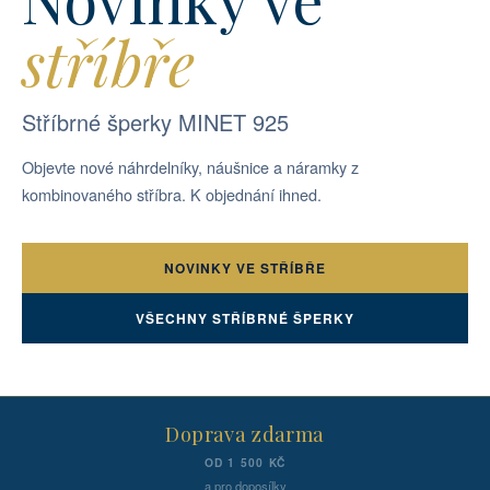
stříbře
Stříbrné šperky MINET 925
Objevte nové náhrdelníky, náušnice a náramky z
kombinovaného stříbra. K objednání ihned.
NOVINKY VE STŘÍBŘE
VŠECHNY STŘÍBRNÉ ŠPERKY
Doprava zdarma
OD 1 500 KČ
a pro doposílky