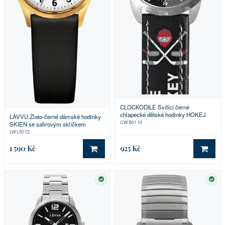
CLOCKODILE Svítící černé
chlapecké dětské hodinky HOKEJ
LAVVU Zlato-černé dámské hodinky
CWB0110
SKIEN se safírovým sklíčkem
LWL5072
1 590 Kč
925 Kč
DO KOŠÍKU
DO 
SKLADEM
SKL