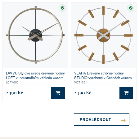
SKLADEM
SKL
LAVVU Stylové světlé dřevěné hodiny
VLAHA Dřevěné stříbrné hodiny
LOFT v industriálním vzhledu ⌀44cm
STUDIO vyrobené v Čechách ⌀50cm
LCT4080
VCT1061
2 390 Kč
2 390 Kč
DO KOŠÍKU
DO 
PROHLÉDNOUT