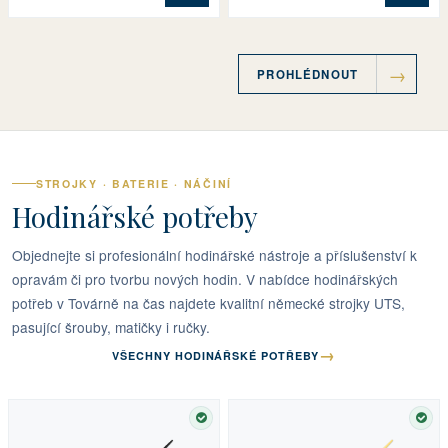
PROHLÉDNOUT
STROJKY · BATERIE · NÁČINÍ
Hodinářské potřeby
Objednejte si profesionální hodinářské nástroje a příslušenství k
opravám či pro tvorbu nových hodin. V nabídce hodinářských
potřeb v Továrně na čas najdete kvalitní německé strojky UTS,
pasující šrouby, matičky i ručky.
→
VŠECHNY HODINÁŘSKÉ POTŘEBY
SKLADEM
SKL