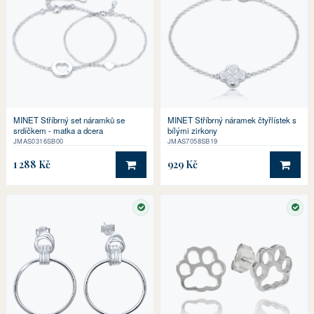
MINET Stříbrný set náramků se
MINET Stříbrný náramek čtyřlístek s
srdíčkem - matka a dcera
bílými zirkony
JMAS0316SB00
JMAS7058SB19
1 288 Kč
929 Kč
DO KOŠÍKU
DO 
SKLADEM
SKL