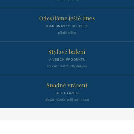
Odesíláme ještě dnes
OBJEDNÁVKY DO 12:00
přijaté online
Stylové balení
U VŠECH PRODUKTŮ
součástí každé objednávky
Snadné vrácení
BEZ OTÁZEK
Zboží můžete vrátit do 14 dnů