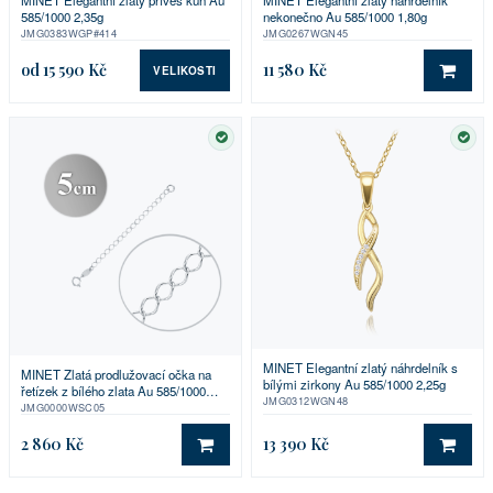
585/1000 2,35g
nekonečno Au 585/1000 1,80g
JMG0383WGP#414
JMG0267WGN45
od 15 590 Kč
11 580 Kč
VELIKOSTI
DO 
SKLADEM
SKL
MINET Elegantní zlatý náhrdelník s
MINET Zlatá prodlužovací očka na
bílými zirkony Au 585/1000 2,25g
řetízek z bílého zlata Au 585/1000
JMG0312WGN48
0,40g
JMG0000WSC05
2 860 Kč
13 390 Kč
DO KOŠÍKU
DO 