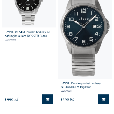
LAVVU 20 ATM Pánské hodinky se
safírovým sklem DYKKER Black
LWM0192
LAVVU Pánské pružné hodinky
STOCKHOLM Big Blue
LWM0021
1 990 Kč
1 390 Kč
DO KOŠÍKU
DO 