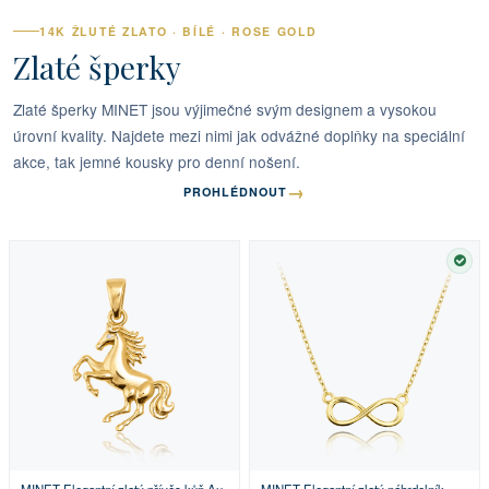
14K ŽLUTÉ ZLATO · BÍLÉ · ROSE GOLD
Zlaté šperky
Zlaté šperky MINET jsou výjimečné svým designem a vysokou
úrovní kvality. Najdete mezi nimi jak odvážné doplňky na speciální
akce, tak jemné kousky pro denní nošení.
→
PROHLÉDNOUT
SKL
MINET Elegantní zlatý přívěs kůň Au
MINET Elegantní zlatý náhrdelník