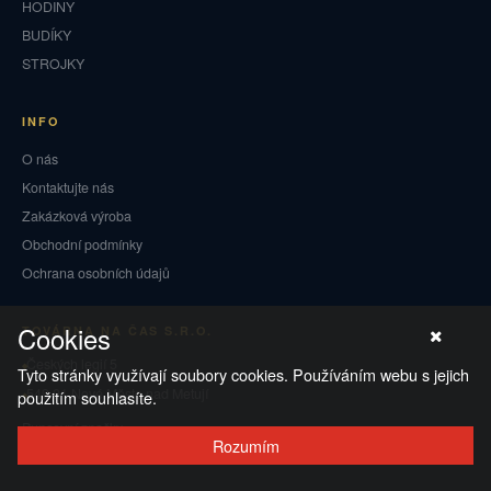
HODINY
BUDÍKY
STROJKY
INFO
O nás
Kontaktujte nás
Zakázková výroba
Obchodní podmínky
Ochrana osobních údajů
Cookies
TOVÁRNA NA ČAS S.R.O.
Českých legií 5
Tyto stránky využívají soubory cookies. Používáním webu s jejich
549 01 Nové Město nad Metují
použitím souhlasíte.
Puncovní značky
Rozumím
Vrácení zboží a reklamace