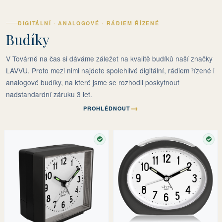
DIGITÁLNÍ · ANALOGOVÉ · RÁDIEM ŘÍZENÉ
Budíky
V Továrně na čas si dáváme záležet na kvalitě budíků naší značky
LAVVU. Proto mezi nimi najdete spolehlivé digitální, rádiem řízené i
analogové budíky, na které jsme se rozhodli poskytnout
nadstandardní záruku 3 let.
→
PROHLÉDNOUT
SKLADEM
SKL