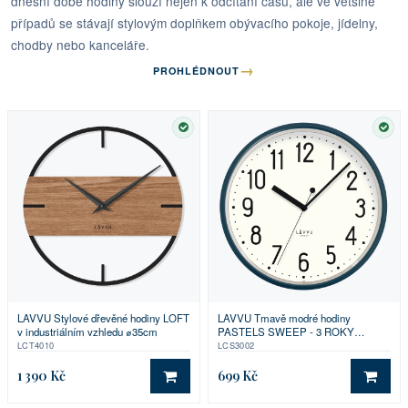
dnešní době hodiny slouží nejen k odčítání času, ale ve většině
případů se stávají stylovým doplňkem obývacího pokoje, jídelny,
chodby nebo kanceláře.
→
PROHLÉDNOUT
SKLADEM
SKL
LAVVU Stylové dřevěné hodiny LOFT
LAVVU Tmavě modré hodiny
v industriálním vzhledu ⌀35cm
PASTELS SWEEP - 3 ROKY
ZÁRUKA ⌀29,5cm
LCT4010
LCS3002
1 390 Kč
699 Kč
DO KOŠÍKU
DO 