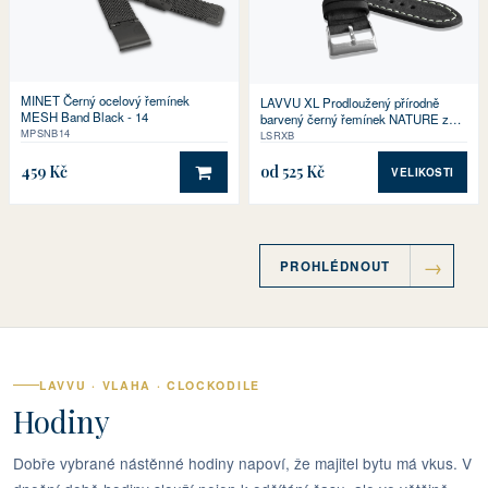
MINET Černý ocelový řemínek
LAVVU XL Prodloužený přírodně
MESH Band Black - 14
barvený černý řemínek NATURE z
MPSNB14
kůže Top Grain
LSRXB
459 Kč
od 525 Kč
VELIKOSTI
DO KOŠÍKU
PROHLÉDNOUT
LAVVU · VLAHA · CLOCKODILE
Hodiny
Dobře vybrané nástěnné hodiny napoví, že majitel bytu má vkus. V