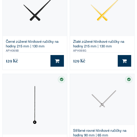
Černé zúžené hliníkové ručičky na
Zlaté zúžené hliníkové ručičky na
hodiny 215 mm | 130 mm
hodiny 215 mm | 130 mm
APH069B
APH069G
129 Kč
129 Kč
DO KOŠÍKU
DO 
SKLADEM
SKL
Stříbrné rovné hliníkové ručičky na
hodiny 90 mm | 65 mm