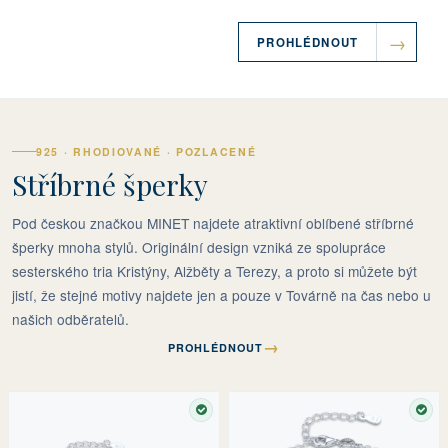
PROHLÉDNOUT
925 · RHODIOVANÉ · POZLACENÉ
Stříbrné šperky
Pod českou značkou MINET najdete atraktivní oblíbené stříbrné
šperky mnoha stylů. Originální design vzniká ze spolupráce
sesterského tria Kristýny, Alžběty a Terezy, a proto si můžete být
jistí, že stejné motivy najdete jen a pouze v Továrně na čas nebo u
našich odběratelů.
→
PROHLÉDNOUT
SKLADEM
SKL