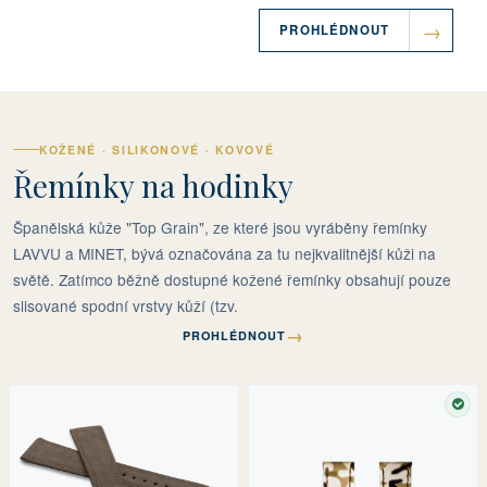
PROHLÉDNOUT
KOŽENÉ · SILIKONOVÉ · KOVOVÉ
Řemínky na hodinky
Španělská kůže "Top Grain", ze které jsou vyráběny řemínky
LAVVU a MINET, bývá označována za tu nejkvalitnější kůži na
světě. Zatímco běžně dostupné kožené řemínky obsahují pouze
slisované spodní vrstvy kůží (tzv.
→
PROHLÉDNOUT
SKL