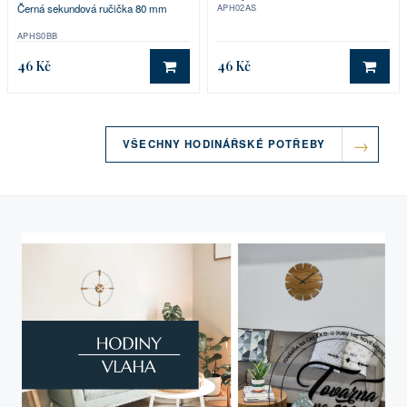
APH02AS
Černá sekundová ručička 80 mm
APHS0BB
46 Kč
46 Kč
DO KOŠÍKU
DO 
VŠECHNY HODINÁŘSKÉ POTŘEBY