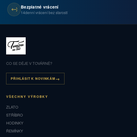
Bezplatné vrácení
14denní vrácení bez starostí
CO SE DĚJE V TOVÁRNĚ?
PŘIHLÁSIT K NOVINKÁM
VŠECHNY VÝROBKY
ZLATO
STŘÍBRO
HODINKY
ŘEMÍNKY