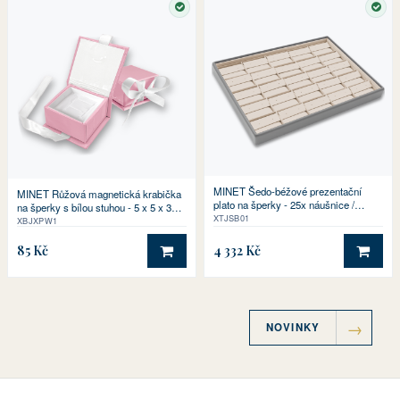
SKLADEM
SKL
MINET Šedo-béžové prezentační
MINET Růžová magnetická krabička
plato na šperky - 25x náušnice /
na šperky s bílou stuhou - 5 x 5 x 3
drobné sety - 31,5 x 22,5 cm
XTJSB01
cm
XBJXPW1
85 Kč
4 332 Kč
DO KOŠÍKU
DO 
NOVINKY