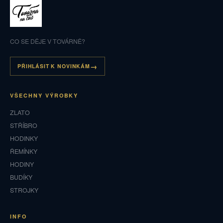
CO SE DĚJE V TOVÁRNĚ?
PŘIHLÁSIT K NOVINKÁM
VŠECHNY VÝROBKY
ZLATO
STŘÍBRO
HODINKY
ŘEMÍNKY
HODINY
BUDÍKY
STROJKY
INFO