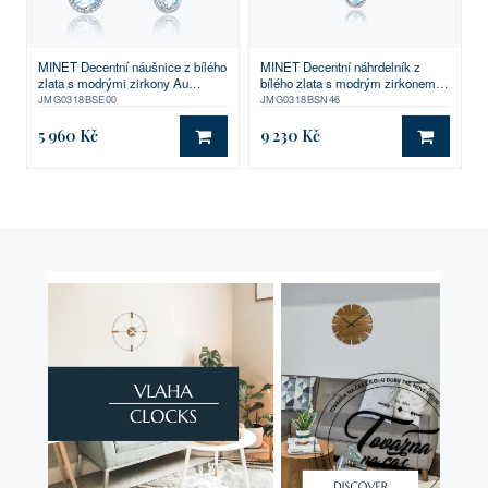
MINET Decentní náušnice z bílého
MINET Decentní náhrdelník z
zlata s modrými zirkony Au
bílého zlata s modrým zirkonem
585/1000 1,00g
Au 585/1000 1,55g
JMG0318BSE00
JMG0318BSN46
5 960 Kč
9 230 Kč
DO KOŠÍKU
DO KO