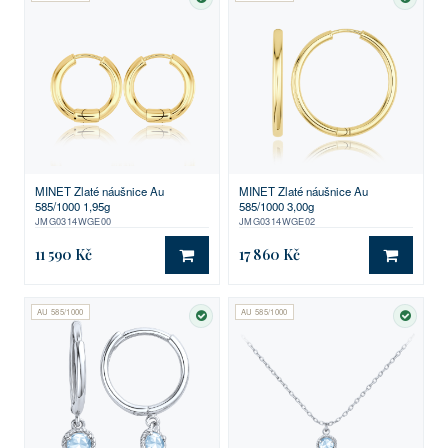
SKLADEM
SKLA
MINET Zlaté náušnice Au
MINET Zlaté náušnice Au
585/1000 1,95g
585/1000 3,00g
JMG0314WGE00
JMG0314WGE02
11 590 Kč
17 860 Kč
DO KOŠÍKU
DO KO
AU 585/1000
AU 585/1000
SKLADEM
SKLA