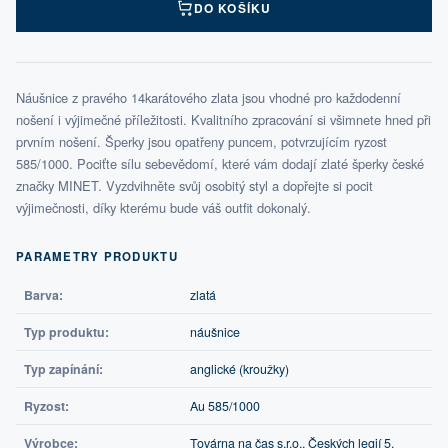
DO KOŠÍKU
Náušnice z pravého 14karátového zlata jsou vhodné pro každodenní
nošení i výjimečné příležitosti. Kvalitního zpracování si všimnete hned při
prvním nošení. Šperky jsou opatřeny puncem, potvrzujícím ryzost
585/1000. Pociťte sílu sebevědomí, které vám dodají zlaté šperky české
značky MINET. Vyzdvihněte svůj osobitý styl a dopřejte si pocit
výjimečnosti, díky kterému bude váš outfit dokonalý.
PARAMETRY PRODUKTU
Barva:
zlatá
Typ produktu:
náušnice
Typ zapínání:
anglické (kroužky)
Ryzost:
Au 585/1000
Výrobce:
Továrna na čas s.r.o., Českých legií 5,