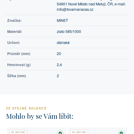
54901 Nové Město nad Metují, ČR, e-mail:
info@tovarnanacas.cz
Značka:
MINET
Materiál:
zlato 585/1000
Určení:
dámské
Průměr (mm)
20
Hmotnost (g)
2,4
Šířka (mm)
2
ZE STEJNÉ KOLEKCE
Mohlo by se Vám líbit:
AU 585/1000
AU 585/1000