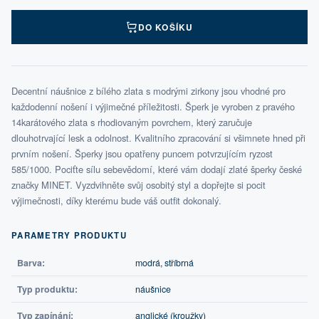
DO KOŠÍKU
Decentní náušnice z bílého zlata s modrými zirkony jsou vhodné pro
každodenní nošení i výjimečné příležitosti. Šperk je vyroben z pravého
14karátového zlata s rhodiovaným povrchem, který zaručuje
dlouhotrvající lesk a odolnost. Kvalitního zpracování si všimnete hned při
prvním nošení. Šperky jsou opatřeny puncem potvrzujícím ryzost
585/1000. Pociťte sílu sebevědomí, které vám dodají zlaté šperky české
značky MINET. Vyzdvihněte svůj osobitý styl a dopřejte si pocit
výjimečnosti, díky kterému bude váš outfit dokonalý.
PARAMETRY PRODUKTU
Barva:
modrá, stříbrná
Typ produktu:
náušnice
Typ zapínání:
anglické (kroužky)