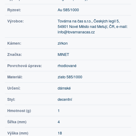
Ryzost:
Au 585/1000
Výrobce:
Továrna na čas s.r.o., Českých legií 5,
54901 Nové Město nad Metují, ČR, e-mail:
info@tovarnanacas.cz
Kámen:
zirkon
Značka:
MINET
Povrchová úprava:
rhodiované
Materiál:
zlato 585/1000
Určení:
dámské
Styl:
decentní
Hmotnost (g)
1
Šířka (mm)
4
Výška (mm)
18