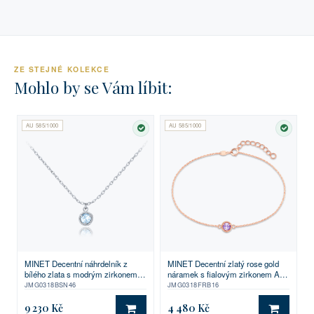
ZE STEJNÉ KOLEKCE
Mohlo by se Vám líbit:
AU 585/1000
AU 585/1000
SKLADEM
SKLA
MINET Decentní náhrdelník z
MINET Decentní zlatý rose gold
bílého zlata s modrým zirkonem
náramek s fialovým zirkonem Au
Au 585/1000 1,55g
585/1000 0,75g
JMG0318BSN46
JMG0318FRB16
9 230 Kč
4 480 Kč
DO KOŠÍKU
DO KO