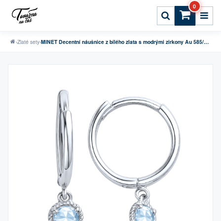
0
›
Zlaté sety
›
MINET Decentní náušnice z bílého zlata s modrými zirkony Au 585/1000 1,00g