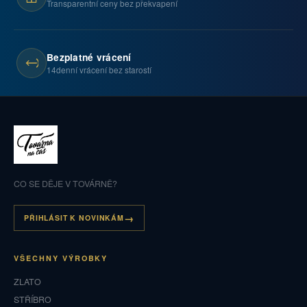
Transparentní ceny bez překvapení
Bezplatné vrácení
14denní vrácení bez starostí
CO SE DĚJE V TOVÁRNĚ?
PŘIHLÁSIT K NOVINKÁM
VŠECHNY VÝROBKY
ZLATO
STŘÍBRO