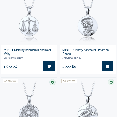
MINET Stříbrný náhrdelník znamení
MINET Stříbrný náhrdelník znamení
Váhy
Panna
JMAS9610SN50
JMAS9609SN50
1 590 Kč
1 590 Kč
DO KOŠÍKU
DO 
AG 925/1000
AG 925/1000
SKLADEM
SK