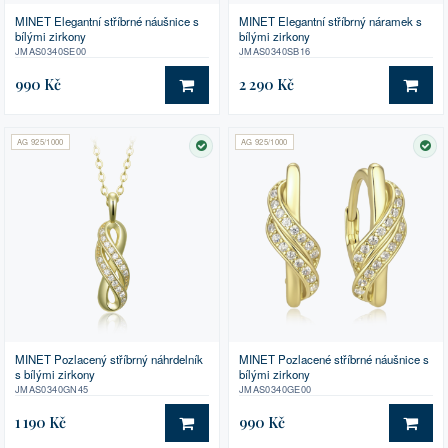
MINET Elegantní stříbrné náušnice s
MINET Elegantní stříbrný náramek s
bílými zirkony
bílými zirkony
JMAS0340SE00
JMAS0340SB16
990 Kč
2 290 Kč
DO KOŠÍKU
DO 
AG 925/1000
AG 925/1000
SKLADEM
SK
MINET Pozlacený stříbrný náhrdelník
MINET Pozlacené stříbrné náušnice s
s bílými zirkony
bílými zirkony
JMAS0340GN45
JMAS0340GE00
1 190 Kč
990 Kč
DO KOŠÍKU
DO 