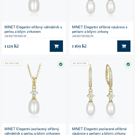
MINET Elegantní stříbrný náhrdelník s
MINET Elegantní stříbrné náušnice s
perlou a bílým zirkonem
perlami a bílými zirkony
JMAS7063SN45
JMAS7063SE00
1 129 Kč
1 169 Kč
DO KOŠÍKU
DO 
AG 925/1000
AG 925/1000
SKLADEM
SK
MINET Elegantní pozlacený stříbrný
MINET Elegantní pozlacené stříbrné
náhrdelník s perlou a bílým zirkonem
náušnice s perlami a bílými zirkony