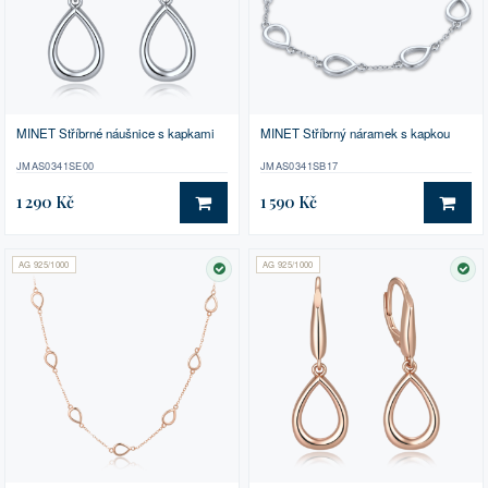
MINET Stříbrné náušnice s kapkami
MINET Stříbrný náramek s kapkou
JMAS0341SE00
JMAS0341SB17
1 290 Kč
1 590 Kč
DO KOŠÍKU
DO 
AG 925/1000
AG 925/1000
SKLADEM
SK