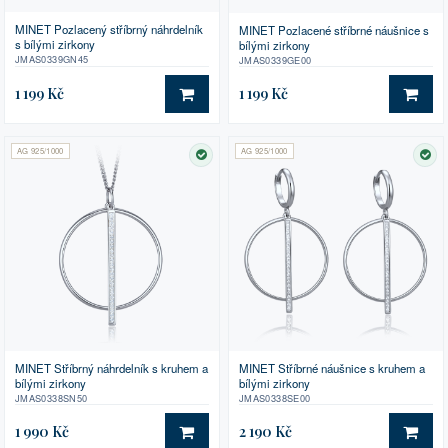
MINET Pozlacený stříbrný náhrdelník
MINET Pozlacené stříbrné náušnice s
s bílými zirkony
bílými zirkony
JMAS0339GN45
JMAS0339GE00
1 199 Kč
1 199 Kč
DO KOŠÍKU
DO 
AG 925/1000
AG 925/1000
SKLADEM
SK
MINET Stříbrný náhrdelník s kruhem a
MINET Stříbrné náušnice s kruhem a
bílými zirkony
bílými zirkony
JMAS0338SN50
JMAS0338SE00
1 990 Kč
2 190 Kč
DO KOŠÍKU
DO 