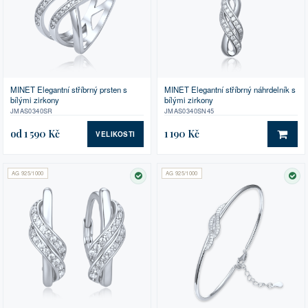
MINET Elegantní stříbrný prsten s
MINET Elegantní stříbrný náhrdelník s
bílými zirkony
bílými zirkony
JMAS0340SR
JMAS0340SN45
od 1 590 Kč
1 190 Kč
VELIKOSTI
DO 
AG 925/1000
AG 925/1000
SKLADEM
SK