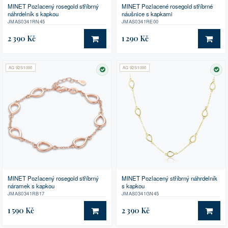
MINET Pozlacený rosegold stříbrný
MINET Pozlacené rosegold stříbrné
náhrdelník s kapkou
náušnice s kapkami
JMAS0341RN45
JMAS0341RE00
2 390 Kč
1 290 Kč
DO KOŠÍKU
DO 
AG 925/1000
AG 925/1000
SKLADEM
SK
MINET Pozlacený rosegold stříbrný
MINET Pozlacený stříbrný náhrdelník
náramek s kapkou
s kapkou
JMAS0341RB17
JMAS0341GN45
1 590 Kč
2 390 Kč
DO KOŠÍKU
DO 