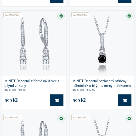
AG 925/1000
AG 925/1000
SKLADEM
SK
MINET Decentní stříbrné náušnice s
MINET Decentní pozlacený stříbrný
bílými zirkony
náhrdelník s bílým a černým zirkonem
JMAS0336SE00
JMAS0336CN45
999 Kč
999 Kč
DO KOŠÍKU
DO 
AG 925/1000
AG 925/1000
SKLADEM
SK