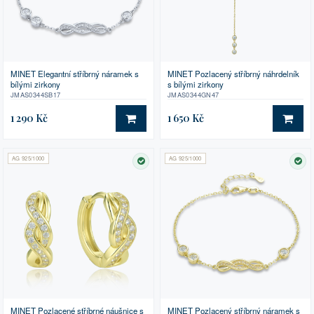
MINET Elegantní stříbrný náramek s
MINET Pozlacený stříbrný náhrdelník
bílými zirkony
s bílými zirkony
JMAS0344SB17
JMAS0344GN47
1 290 Kč
1 650 Kč
DO KOŠÍKU
DO 
AG 925/1000
AG 925/1000
SKLADEM
SK
MINET Pozlacené stříbrné náušnice s
MINET Pozlacený stříbrný náramek s