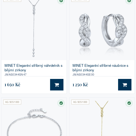
SKLADEM
SK
MINET Elegantní stříbrný náhrdelník s
MINET Elegantní stříbrné náušnice s
bílými zirkony
bílými zirkony
JMAS0344SN47
JMAS0344SE00
1 650 Kč
1 250 Kč
DO KOŠÍKU
DO 
AG 925/1000
AG 925/1000
SKLADEM
SK