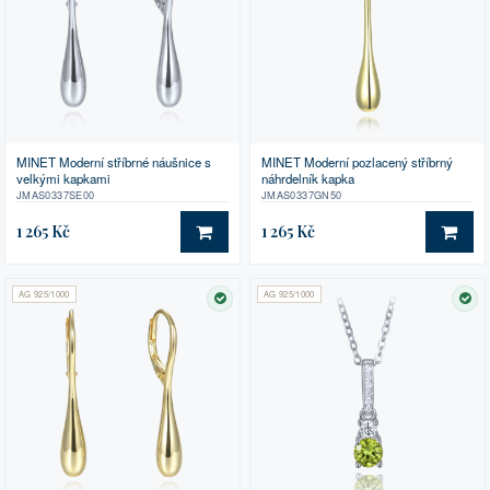
MINET Moderní stříbrné náušnice s
MINET Moderní pozlacený stříbrný
velkými kapkami
náhrdelník kapka
JMAS0337SE00
JMAS0337GN50
1 265 Kč
1 265 Kč
DO KOŠÍKU
DO 
AG 925/1000
AG 925/1000
SKLADEM
SK