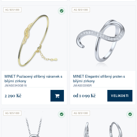
AG 925/1000
AG 925/1000
SKLADEM
MINET Pozlacený stříbrný náramek s
MINET Elegantní stříbrný prsten s
bílými zirkony
bílými zirkony
JMAS0340GB16
JMAS0339SR
2 290 Kč
od 1 099 Kč
VELIKOSTI
DO KOŠÍKU
AG 925/1000
AG 925/1000
SKLADEM
SK