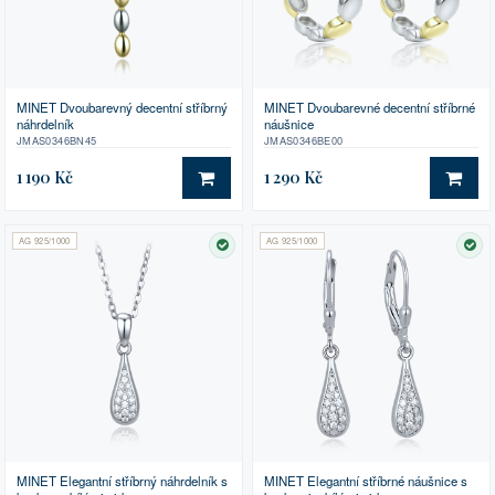
MINET Dvoubarevný decentní stříbrný
MINET Dvoubarevné decentní stříbrné
náhrdelník
náušnice
JMAS0346BN45
JMAS0346BE00
1 190 Kč
1 290 Kč
DO KOŠÍKU
DO 
AG 925/1000
AG 925/1000
SKLADEM
SK
MINET Elegantní stříbrný náhrdelník s
MINET Elegantní stříbrné náušnice s