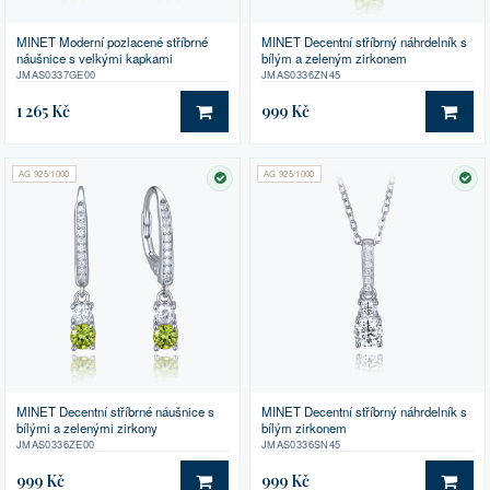
MINET Moderní pozlacené stříbrné
MINET Decentní stříbrný náhrdelník s
náušnice s velkými kapkami
bílým a zeleným zirkonem
JMAS0337GE00
JMAS0336ZN45
1 265 Kč
999 Kč
DO KOŠÍKU
DO 
AG 925/1000
AG 925/1000
SKLADEM
SK
MINET Decentní stříbrné náušnice s
MINET Decentní stříbrný náhrdelník s
bílými a zelenými zirkony
bílým zirkonem
JMAS0336ZE00
JMAS0336SN45
999 Kč
999 Kč
DO KOŠÍKU
DO 