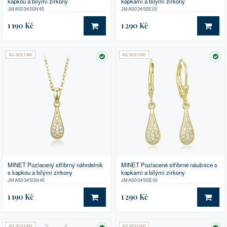
kapkou a bílými zirkony
kapkami a bílými zirkony
JMAS0345SN45
JMAS0345SE00
1 190 Kč
1 290 Kč
DO KOŠÍKU
DO 
AG 925/1000
AG 925/1000
SKLADEM
SK
MINET Pozlacený stříbrný náhrdelník
MINET Pozlacené stříbrné náušnice s
s kapkou a bílými zirkony
kapkami a bílými zirkony
JMAS0345GN45
JMAS0345GE00
1 190 Kč
1 290 Kč
DO KOŠÍKU
DO 
AG 925/1000
AG 925/1000