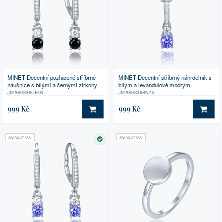
MINET Decentní pozlacené stříbrné
MINET Decentní stříbrný náhrdelník s
náušnice s bílými a černými zirkony
bílým a levandulově modrým
zirkonem
JMAS0336CE00
JMAS0336BN45
999 Kč
999 Kč
DO KOŠÍKU
DO 
AG 925/1000
AG 925/1000
SKLADEM