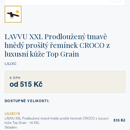
LAVVU XXL Prodloužený tmavě
hnědý prošitý řemínek CROCO z
luxusní kůže Top Grain
LSJXC
S DPH
od 515 Kč
DOSTUPNÉ VELIKOSTI:
LSJXC18
LAVVU XXL Prodloužený tmavě hnědý prošitý řemínek CROCO z luxusní
515 Kč
kůže Top Grain - 18 XXL
Skladem