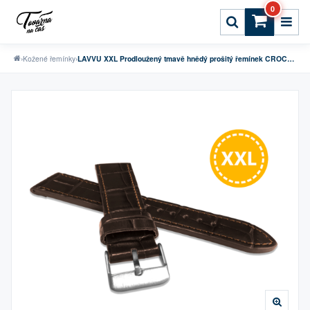
0
›
Kožené řemínky
›
LAVVU XXL Prodloužený tmavě hnědý prošitý řemínek CROCO z luxusní kůže Top Grain