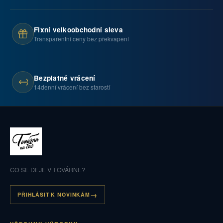
Fixní velkoobchodní sleva
Transparentní ceny bez překvapení
Bezplatné vrácení
14denní vrácení bez starostí
CO SE DĚJE V TOVÁRNĚ?
PŘIHLÁSIT K NOVINKÁM