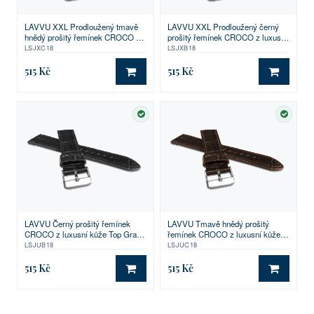
LAVVU XXL Prodloužený tmavě
LAVVU XXL Prodloužený černý
hnědý prošitý řemínek CROCO z
prošitý řemínek CROCO z luxusní
luxusní kůže Top Grain - 18 XXL
kůže Top Grain - 18 XXL
LSJXC18
LSJXB18
515 Kč
515 Kč
DO KOŠÍKU
DO KO
SKLADEM
SKLA
LAVVU Černý prošitý řemínek
LAVVU Tmavě hnědý prošitý
CROCO z luxusní kůže Top Grain
řemínek CROCO z luxusní kůže
- 18
Top Grain - 18
LSJUB18
LSJUC18
515 Kč
515 Kč
DO KOŠÍKU
DO KO