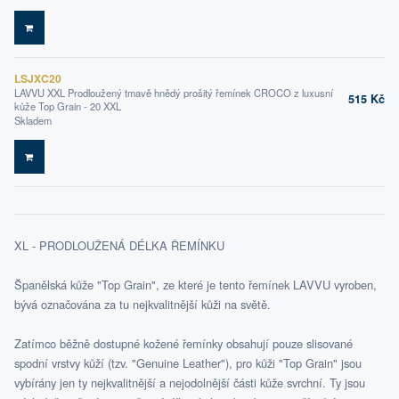
DO KOŠÍKU
LSJXC20
LAVVU XXL Prodloužený tmavě hnědý prošitý řemínek CROCO z luxusní
515 Kč
kůže Top Grain - 20 XXL
Skladem
DO KOŠÍKU
XL - PRODLOUŽENÁ DÉLKA ŘEMÍNKU
Španělská kůže "Top Grain", ze které je tento řemínek LAVVU vyroben,
bývá označována za tu nejkvalitnější kůži na světě.
Zatímco běžně dostupné kožené řemínky obsahují pouze slisované
spodní vrstvy kůží (tzv. "Genuine Leather"), pro kůži "Top Grain" jsou
vybírány jen ty nejkvalitnější a nejodolnější části kůže svrchní. Ty jsou