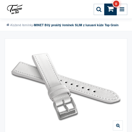
0
›
Kožené řemínky
›
MINET Bílý prošitý řemínek SLIM z luxusní kůže Top Grain