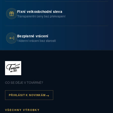
Fixní velkoobchodní sleva
Transparentní ceny bez překvapení
Bezplatné vrácení
14denní vrácení bez starostí
CO SE DĚJE V TOVÁRNĚ?
PŘIHLÁSIT K NOVINKÁM
VŠECHNY VÝROBKY