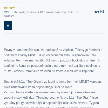
MSTUY16
495 Kč
MINET Bílý prošitý řemínek SLIM z luxusní kůže Top Grain - 16
Skladem
DO KOŠÍKU
Pevný v namáhaných spojích, poddajný na zápěstí. Takový je řemínek k
hodinkám značky MINET díky jedinečnému střihu a zpracování této
kolekce. Řemínek má tloušťku 3,8 mm u pouzdra hodinek a směrem k
opačnému konci se postupně zužuje na 2 mm, což zajišťuje odolnost v
místě uchycení řemínku a zároveň pružnost a měkkost u zapínání.
Španělská kůže "Top Grain", ze které je tento řemínek MINET vyroben,
bývá označována za tu nejkvalitnější kůži na světě.
Zatímco běžně dostupné kožené řemínky obsahují pouze slisované
spodní vrstvy kůží (tzv. "Genuine Leather"), pro kůži "Top Grain" jsou
vybírány jen ty nejkvalitnější a nejodolnější části kůže svrchní. Ty jsou
následně rozřezány na přesné díly, ekologicky obarveny přírodními