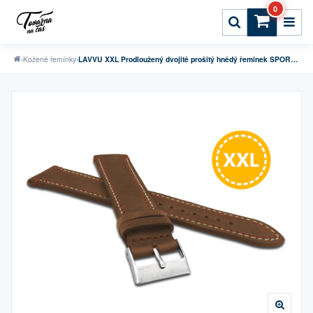
0
›
Kožené řemínky
›
LAVVU XXL Prodloužený dvojitě prošitý hnědý řemínek SPORT z luxusní kůže Top Grain