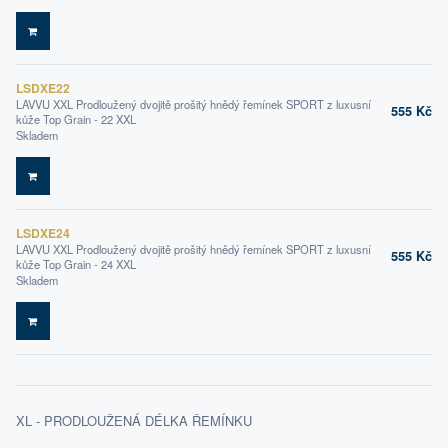
DO KOŠÍKU
LSDXE22
LAVVU XXL Prodloužený dvojitě prošitý hnědý řemínek SPORT z luxusní
555 Kč
kůže Top Grain - 22 XXL
Skladem
DO KOŠÍKU
LSDXE24
LAVVU XXL Prodloužený dvojitě prošitý hnědý řemínek SPORT z luxusní
555 Kč
kůže Top Grain - 24 XXL
Skladem
DO KOŠÍKU
XL - PRODLOUŽENÁ DÉLKA ŘEMÍNKU