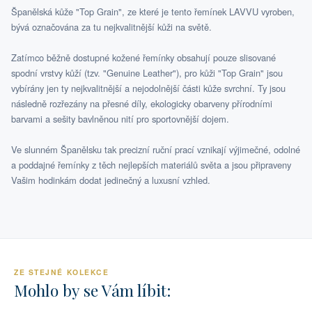
Španělská kůže "Top Grain", ze které je tento řemínek LAVVU vyroben,
bývá označována za tu nejkvalitnější kůži na světě.
Zatímco běžně dostupné kožené řemínky obsahují pouze slisované
spodní vrstvy kůží (tzv. "Genuine Leather"), pro kůži "Top Grain" jsou
vybírány jen ty nejkvalitnější a nejodolnější části kůže svrchní. Ty jsou
následně rozřezány na přesné díly, ekologicky obarveny přírodními
barvami a sešity bavlněnou nití pro sportovnější dojem.
Ve slunném Španělsku tak precizní ruční prací vznikají výjimečné, odolné
a poddajné řemínky z těch nejlepších materiálů světa a jsou připraveny
Vašim hodinkám dodat jedinečný a luxusní vzhled.
ZE STEJNÉ KOLEKCE
Mohlo by se Vám líbit: