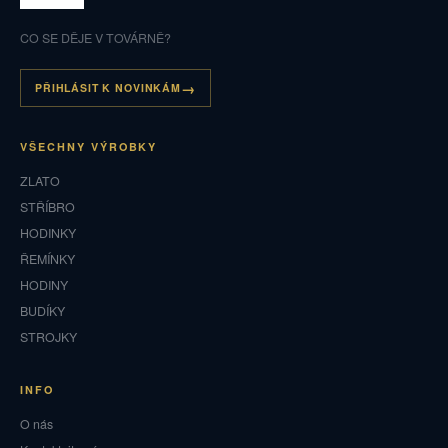
CO SE DĚJE V TOVÁRNĚ?
PŘIHLÁSIT K NOVINKÁM
VŠECHNY VÝROBKY
ZLATO
STŘÍBRO
HODINKY
ŘEMÍNKY
HODINY
BUDÍKY
STROJKY
INFO
O nás