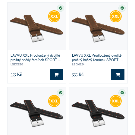
SKLADEM
SKLA
LAVVU XXL Prodloužený dvojitě
LAVVU XXL Prodloužený dvojitě
prošitý hnědý řemínek SPORT z
prošitý hnědý řemínek SPORT z
luxusní kůže Top Grain - 20 XXL
luxusní kůže Top Grain - 24 XXL
LSDXE20
LSDXE24
555 Kč
555 Kč
DO KOŠÍKU
DO KO
SKLADEM
SKLA