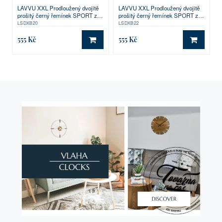
LAVVU XXL Prodloužený dvojitě
LAVVU XXL Prodloužený dvojitě
prošitý černý řemínek SPORT z
prošitý černý řemínek SPORT z
luxusní kůže Top Grain - 20 XXL
luxusní kůže Top Grain - 22 XXL
LSDXB20
LSDXB22
555 Kč
555 Kč
DO KOŠÍKU
DO KO