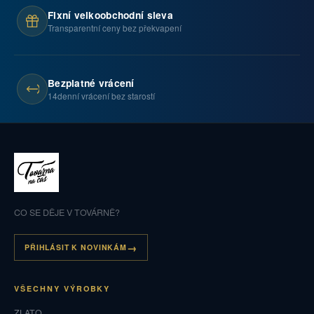
Fixní velkoobchodní sleva
Transparentní ceny bez překvapení
Bezplatné vrácení
14denní vrácení bez starostí
CO SE DĚJE V TOVÁRNĚ?
PŘIHLÁSIT K NOVINKÁM
VŠECHNY VÝROBKY
ZLATO