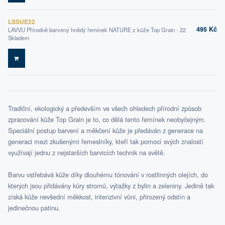
LSSUE22
495 Kč
LAVVU Přírodně barvený hnědý řemínek NATURE z kůže Top Grain - 22
Skladem
DO KOŠÍKU
Tradiční, ekologický a především ve všech ohledech přírodní způsob
zpracování kůže Top Grain je to, co dělá tento řemínek neobyčejným.
Speciální postup barvení a měkčení kůže je předáván z generace na
generaci mezi zkušenými řemeslníky, kteří tak pomocí svých znalostí
využívají jednu z nejstarších barvicích technik na světě.
Barvu vstřebává kůže díky dlouhému tónování v rostlinných olejích, do
kterých jsou přidávány kůry stromů, výtažky z bylin a zeleniny. Jedině tak
získá kůže nevšední měkkost, intenzivní vůni, přirozený odstín a
jedinečnou patinu.