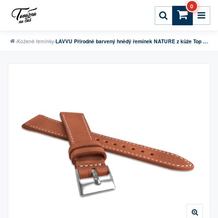
0
›
Kožené řemínky
›
LAVVU Přírodně barvený hnědý řemínek NATURE z kůže Top Grain