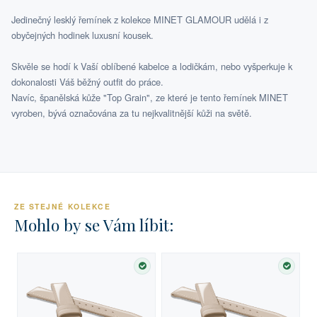
Jedinečný lesklý řemínek z kolekce MINET GLAMOUR udělá i z
obyčejných hodinek luxusní kousek.
Skvěle se hodí k Vaší oblíbené kabelce a lodičkám, nebo vyšperkuje k
dokonalosti Váš běžný outfit do práce.
Navíc, španělská kůže "Top Grain", ze které je tento řemínek MINET
vyroben, bývá označována za tu nejkvalitnější kůži na světě.
ZE STEJNÉ KOLEKCE
Mohlo by se Vám líbit:
SKLADEM
SKLA