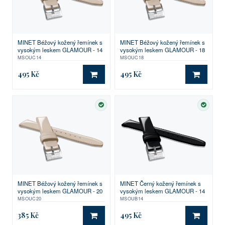
MINET Béžový kožený řemínek s
MINET Béžový kožený řemínek s
vysokým leskem GLAMOUR - 14
vysokým leskem GLAMOUR - 18
MSOUC14
MSOUC18
495 Kč
495 Kč
DO KOŠÍKU
DO KO
SKLADEM
SKLA
MINET Béžový kožený řemínek s
MINET Černý kožený řemínek s
vysokým leskem GLAMOUR - 20
vysokým leskem GLAMOUR - 14
MSOUC20
MSOUB14
385 Kč
495 Kč
DO KOŠÍKU
DO KO