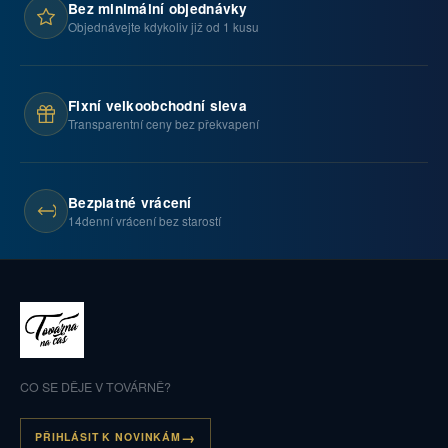
Bez minimální objednávky
Objednávejte kdykoliv již od 1 kusu
Fixní velkoobchodní sleva
Transparentní ceny bez překvapení
Bezplatné vrácení
14denní vrácení bez starostí
CO SE DĚJE V TOVÁRNĚ?
PŘIHLÁSIT K NOVINKÁM