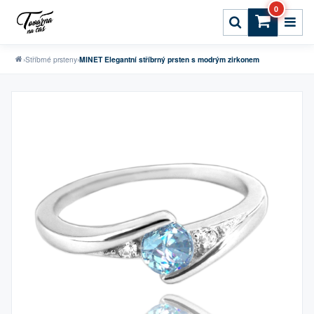
0
›
Stříbrné prsteny
›
MINET Elegantní stříbrný prsten s modrým zirkonem