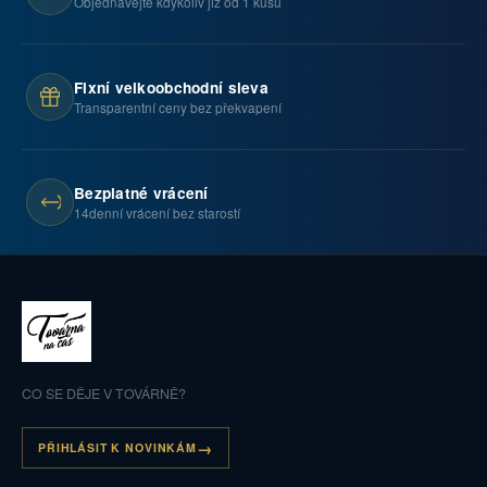
Objednávejte kdykoliv již od 1 kusu
Fixní velkoobchodní sleva
Transparentní ceny bez překvapení
Bezplatné vrácení
14denní vrácení bez starostí
CO SE DĚJE V TOVÁRNĚ?
PŘIHLÁSIT K NOVINKÁM