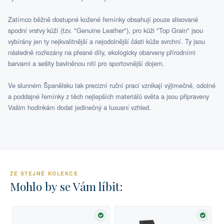
Zatímco běžně dostupné kožené řemínky obsahují pouze slisované
spodní vrstvy kůží (tzv. "Genuine Leather"), pro kůži "Top Grain" jsou
vybírány jen ty nejkvalitnější a nejodolnější části kůže svrchní. Ty jsou
následně rozřezány na přesné díly, ekologicky obarveny přírodními
barvami a sešity bavlněnou nití pro sportovnější dojem.
Ve slunném Španělsku tak precizní ruční prací vznikají výjimečné, odolné
a poddajné řemínky z těch nejlepších materiálů světa a jsou připraveny
Vašim hodinkám dodat jedinečný a luxusní vzhled.
ZE STEJNÉ KOLEKCE
Mohlo by se Vám líbit:
SKLADEM
SKLA