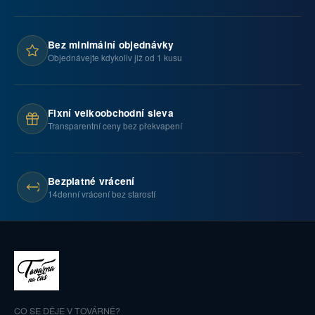
Bez minimální objednávky
Objednávejte kdykoliv již od 1 kusu
Fixní velkoobchodní sleva
Transparentní ceny bez překvapení
Bezplatné vrácení
14denní vrácení bez starostí
CO SE DĚJE V TOVÁRNĚ?