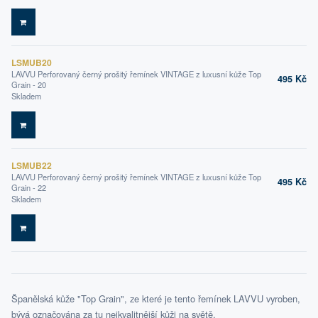
DO KOŠÍKU
LSMUB20
LAVVU Perforovaný černý prošitý řemínek VINTAGE z luxusní kůže Top
495 Kč
Grain - 20
Skladem
DO KOŠÍKU
LSMUB22
LAVVU Perforovaný černý prošitý řemínek VINTAGE z luxusní kůže Top
495 Kč
Grain - 22
Skladem
DO KOŠÍKU
Španělská kůže "Top Grain", ze které je tento řemínek LAVVU vyroben,
bývá označována za tu nejkvalitnější kůži na světě.