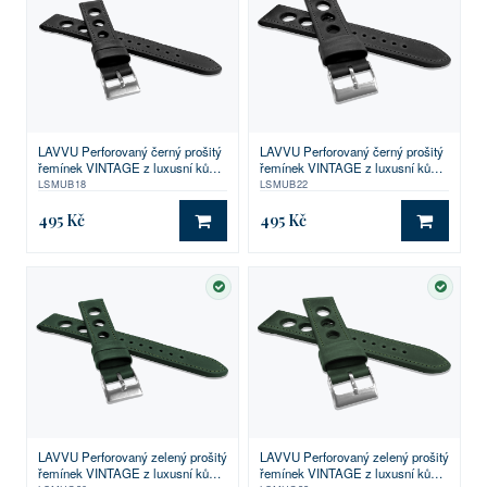
LAVVU Perforovaný černý prošitý
LAVVU Perforovaný černý prošitý
řemínek VINTAGE z luxusní kůže
řemínek VINTAGE z luxusní kůže
Top Grain - 18
Top Grain - 22
LSMUB18
LSMUB22
495 Kč
495 Kč
DO KOŠÍKU
DO KO
SKLADEM
SKLA
LAVVU Perforovaný zelený prošitý
LAVVU Perforovaný zelený prošitý
řemínek VINTAGE z luxusní kůže
řemínek VINTAGE z luxusní kůže