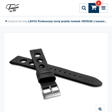
0
›
Kožené řemínky
›
LAVVU Perforovaný černý prošitý řemínek VINTAGE z luxusní kůže Top Grain