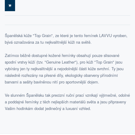
DO KOŠÍKU
Španělská kůže "Top Grain", ze které je tento řemínek LAVVU vyroben,
bývá označována za tu nejkvalitnější kůži na světě.
Zatímco běžně dostupné kožené řemínky obsahují pouze slisované
spodní vrstvy kůží (tzv. "Genuine Leather"), pro kůži "Top Grain" jsou
vybírány jen ty nejkvalitnější a nejodolnější části kůže svrchní. Ty jsou
následně rozřezány na přesné díly, ekologicky obarveny přírodními
barvami a sešity bavlněnou nití pro sportovnější dojem.
Ve slunném Španělsku tak precizní ruční prací vznikají výjimečné, odolné
a poddajné řemínky z těch nejlepších materiálů světa a jsou připraveny
Vašim hodinkám dodat jedinečný a luxusní vzhled.