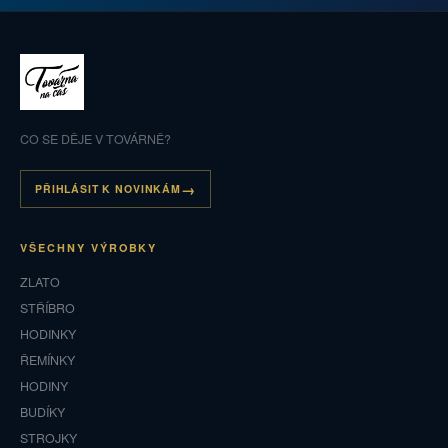
CO SE DĚJE V TOVÁRNĚ?
PŘIHLÁSIT K NOVINKÁM
VŠECHNY VÝROBKY
ZLATO
STŘÍBRO
HODINKY
ŘEMÍNKY
HODINY
BUDÍKY
STROJKY