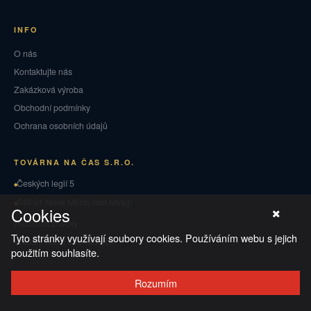
INFO
O nás
Kontaktujte nás
Zakázková výroba
Obchodní podmínky
Ochrana osobních údajů
TOVÁRNA NA ČAS S.R.O.
Českých legií 5
549 01 Nové Město nad Metují
Cookies
Puncovní značky
Tyto stránky využívají soubory cookies. Používáním webu s jejich
Vrácení zboží a reklamace
použitím souhlasíte.
Rozumím
© 2026 TOVÁRNA NA ČAS
·
Ochrana osobních údajů
·
Obchodní podmínky