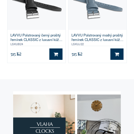
LAVVU Polstrovaný černý prošitý
LAVVU Polstrovaný modrý prošitý
řemínek CLASSIC z luxusní kůže
řemínek CLASSIC z luxusní kůže
Top Grain - 24
Top Grain - 22
LSKUB24
LSKUJ22
515 Kč
515 Kč
DO KOŠÍKU
DO KO