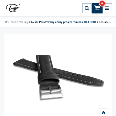
0
›
Kožené řemínky
›
LAVVU Polstrovaný černý prošitý řemínek CLASSIC z luxusní kůže Top Grain