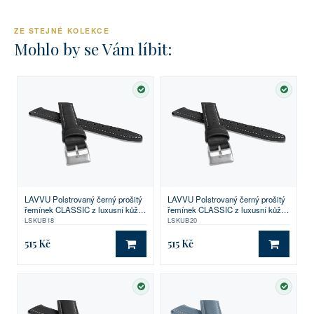
ZE STEJNÉ KOLEKCE
Mohlo by se Vám líbit:
SKLADEM
SKLA
LAVVU Polstrovaný černý prošitý
LAVVU Polstrovaný černý prošitý
řemínek CLASSIC z luxusní kůže
řemínek CLASSIC z luxusní kůže
Top Grain - 18
Top Grain - 20
LSKUB18
LSKUB20
515 Kč
515 Kč
DO KOŠÍKU
DO KO
SKLADEM
SKLA