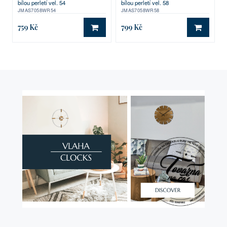
bílou perletí vel. 54
bílou perletí vel. 58
JMAS7058WR54
JMAS7058WR58
759 Kč
799 Kč
DO KOŠÍKU
DO KO