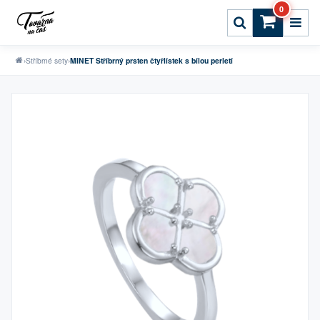
0
›
Stříbrné sety
›
MINET Stříbrný prsten čtyřlístek s bílou perletí