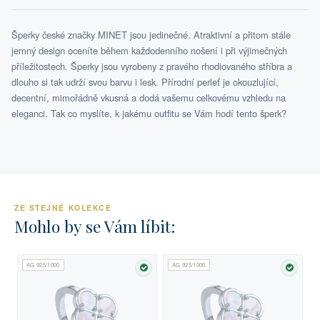
Šperky české značky MINET jsou jedinečné. Atraktivní a přitom stále
jemný design oceníte během každodenního nošení i při výjimečných
příležitostech. Šperky jsou vyrobeny z pravého rhodiovaného stříbra a
dlouho si tak udrží svou barvu i lesk. Přírodní perleť je okouzlující,
decentní, mimořádně vkusná a dodá vašemu celkovému vzhledu na
eleganci. Tak co myslíte, k jakému outfitu se Vám hodí tento šperk?
ZE STEJNÉ KOLEKCE
Mohlo by se Vám líbit:
AG 925/1000
AG 925/1000
SKLADEM
SKLA