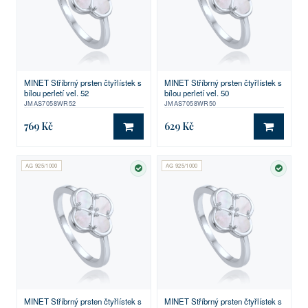
MINET Stříbrný prsten čtyřlístek s
MINET Stříbrný prsten čtyřlístek s
bílou perletí vel. 52
bílou perletí vel. 50
JMAS7058WR52
JMAS7058WR50
769 Kč
629 Kč
DO KOŠÍKU
DO KO
AG 925/1000
AG 925/1000
SKLADEM
SKLA
MINET Stříbrný prsten čtyřlístek s
MINET Stříbrný prsten čtyřlístek s