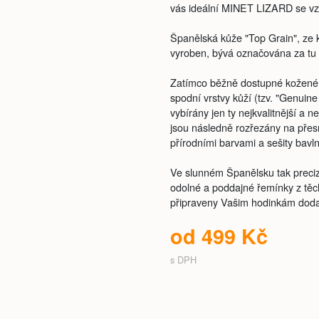
vás ideální MINET LIZARD se vzo
Španělská kůže "Top Grain", ze 
vyroben, bývá označována za tu n
Zatímco běžně dostupné kožené 
spodní vrstvy kůží (tzv. "Genuine
vybírány jen ty nejkvalitnější a n
jsou následně rozřezány na přesn
přírodními barvami a sešity bavln
Ve slunném Španělsku tak precizn
odolné a poddajné řemínky z těch
připraveny Vašim hodinkám dodat
od 499 Kč
s DPH