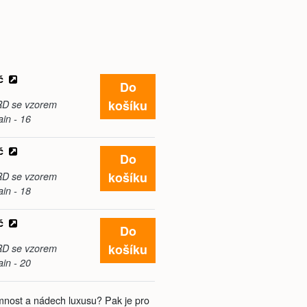
č
Do
košíku
RD se vzorem
ain - 16
č
Do
košíku
RD se vzorem
ain - 18
č
Do
košíku
RD se vzorem
ain - 20
nost a nádech luxusu? Pak je pro