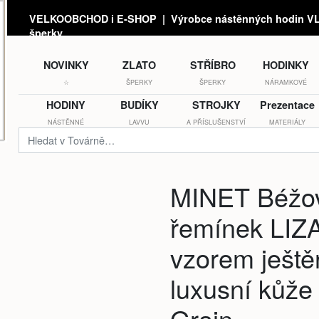
VELKOOBCHOD i E-SHOP | Výrobce nástěnných hodin VLA
šperky
NOVINKY
ZLATO
STŘÍBRO
HODINKY
☆
ŠPERKY
ŠPERKY
NÁRAMKOVÉ
HODINY
BUDÍKY
STROJKY
Prezentace
NÁSTĚNNÉ
LAVVU
A PŘÍSLUŠENSTVÍ
MATERIÁLY
MINET Béžo
řemínek LIZ
vzorem ještě
luxusní kůže
Grain