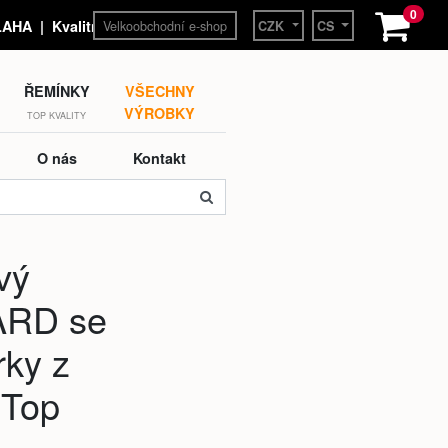
0
Velkoobchodní e-shop
HA | Kvalitní hodinky a
CZK
CS
ŘEMÍNKY
VŠECHNY
VÝROBKY
TOP KVALITY
O nás
Kontakt
vý
ARD se
rky z
 Top