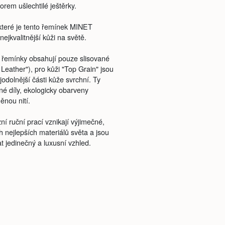
rem ušlechtilé ještěrky.
které je tento řemínek MINET
ejkvalitnější kůži na světě.
řemínky obsahují pouze slisované
 Leather"), pro kůži "Top Grain" jsou
ejodolnější části kůže svrchní. Ty
é díly, ekologicky obarveny
ěnou nití.
í ruční prací vznikají výjimečné,
 nejlepších materiálů světa a jsou
 jedinečný a luxusní vzhled.