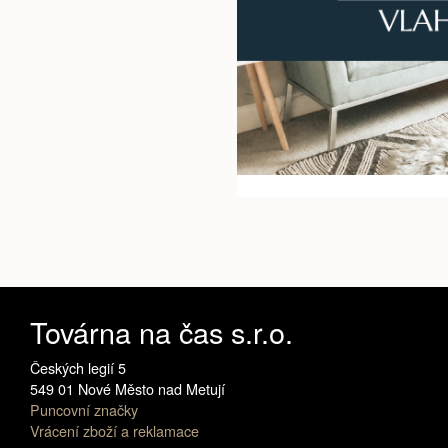
Továrna na čas s.r.o.
Českých legií 5
549 01 Nové Město nad Metují
Puncovní značky
Vrácení zboží a reklamace