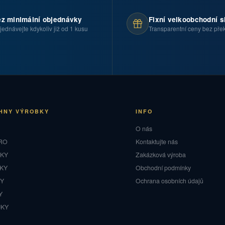
z minimální objednávky
Fixní velkoobchodní s
jednávejte kdykoliv již od 1 kusu
Transparentní ceny bez pře
HNY VÝROBKY
INFO
O
O nás
RO
Kontaktujte nás
NKY
Zakázková výroba
KY
Obchodní podmínky
NY
Ochrana osobních údajů
Y
JKY