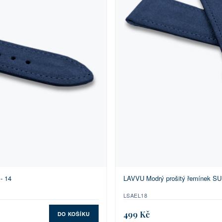
- 14
LAVVU Modrý prošitý řemínek SUE
LSAEL18
499 Kč
DO KOŠÍKU