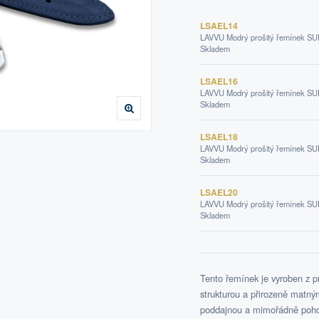
LSAEL14
LAVVU Modrý prošitý řemínek SUE
Skladem
LSAEL16
LAVVU Modrý prošitý řemínek SUE
Skladem
LSAEL18
LAVVU Modrý prošitý řemínek SUE
Skladem
LSAEL20
LAVVU Modrý prošitý řemínek SUE
Skladem
Tento řemínek je vyroben z 
strukturou a přirozeně matn
poddajnou a mimořádně pohod