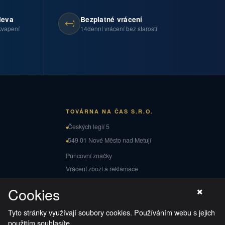
leva
Bezplatné vrácení
kvapení
14denní vrácení bez starostí
TOVÁRNA NA ČAS S.R.O.
Českých legií 5
549 01 Nové Město nad Metují
Puncovní značky
Vrácení zboží a reklamace
Cookies
Tyto stránky využívají soubory cookies. Používáním webu s jejich
použitím souhlasíte.