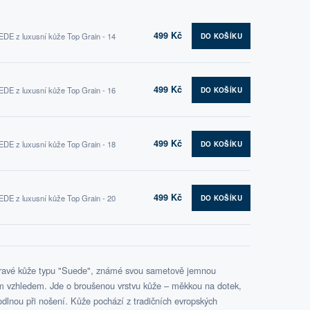
499 Kč
DE z luxusní kůže Top Grain - 14
DO KOŠÍKU
499 Kč
DE z luxusní kůže Top Grain - 16
DO KOŠÍKU
499 Kč
DE z luxusní kůže Top Grain - 18
DO KOŠÍKU
499 Kč
DE z luxusní kůže Top Grain - 20
DO KOŠÍKU
pravé kůže typu "Suede", známé svou sametově jemnou
ým vzhledem. Jde o broušenou vrstvu kůže – měkkou na dotek,
lnou při nošení. Kůže pochází z tradičních evropských