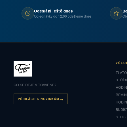
Odeslání ještě dnes
Be
Objednávky do 12:00 odešleme dnes
Ob
VŠEC
ZLAT
STŘÍB
CO SE DĚJE V TOVÁRNĚ?
HODI
ŘEMÍN
PŘIHLÁSIT K NOVINKÁM
HODI
BUDÍK
STRO