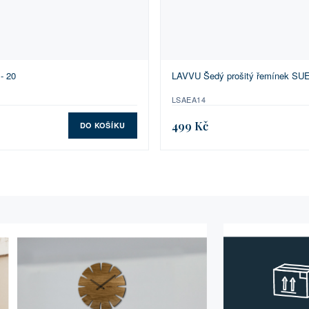
- 20
LAVVU Šedý prošitý řemínek SUED
LSAEA14
499 Kč
DO KOŠÍKU