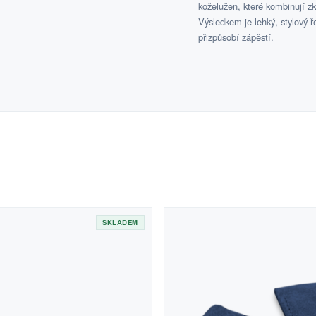
koželužen, které kombinují z
Výsledkem je lehký, stylový ř
přizpůsobí zápěstí.
SKLADEM