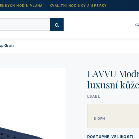
ĚNNÝCH HODIN VLAHA | KVALITNÍ HODINKY A ŠPERKY
C
op Grain
LAVVU Modrý
luxusní kůž
LSAEL
S DPH
DOSTUPNÉ VELIKOSTI: