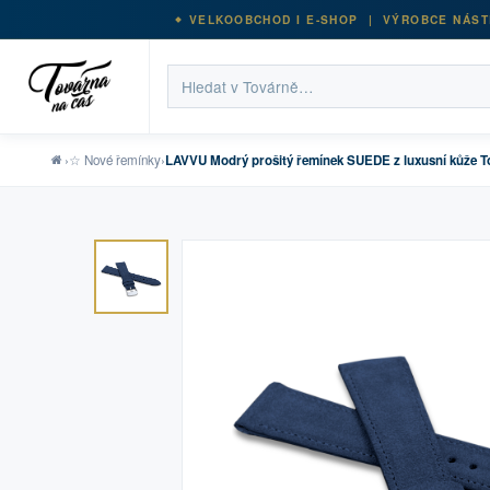
VELKOOBCHOD I E-SHOP | VÝROBCE NÁST
›
☆ Nové řemínky
›
LAVVU Modrý prošitý řemínek SUEDE z luxusní kůže T