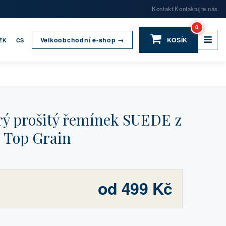
Kontakt
Kontaktujte nás
|
0
Velkoobchodní e-shop →
KOŠÍK
ZK
CS
 prošitý řemínek SUEDE z
e Top Grain
od 499 Kč