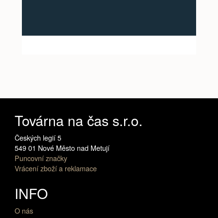
Továrna na čas s.r.o.
Českých legií 5
549 01 Nové Město nad Metují
Puncovní značky
Vrácení zboží a reklamace
INFO
O nás