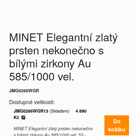
MINET Elegantní zlatý
prsten nekonečno s
bílými zirkony Au
585/1000 vel.
JMG0266WGR
Dostupné velikosti:
(Skladem)
JMG0266WGR13
4 890
Kč
Do
košíku
MINET Elegantní zlatý prsten nekonečno
s bílými zirkony Au 585/1000 vel. 53 -