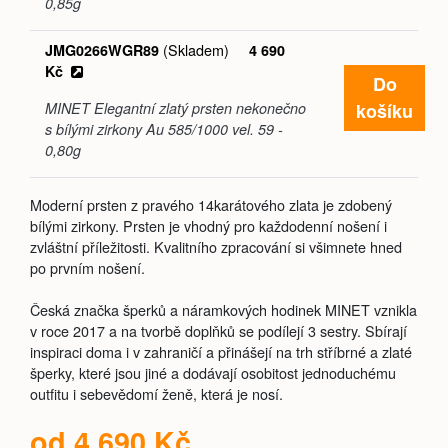
0,85g
(Skladem)
JMG0266WGR89
4 690
Kč
Do
košíku
MINET Elegantní zlatý prsten nekonečno
s bílými zirkony Au 585/1000 vel. 59 -
0,80g
Moderní prsten z pravého 14karátového zlata je zdobený
bílými zirkony. Prsten je vhodný pro každodenní nošení i
zvláštní příležitosti. Kvalitního zpracování si všimnete hned
po prvním nošení.
Česká značka šperků a náramkových hodinek MINET vznikla
v roce 2017 a na tvorbě doplňků se podílejí 3 sestry. Sbírají
inspiraci doma i v zahraničí a přinášejí na trh stříbrné a zlaté
šperky, které jsou jiné a dodávají osobitost jednoduchému
outfitu i sebevědomí ženě, která je nosí.
od 4 690 Kč