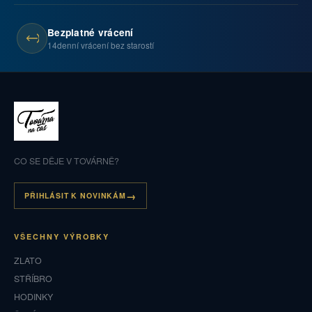
Bezplatné vrácení
14denní vrácení bez starostí
CO SE DĚJE V TOVÁRNĚ?
PŘIHLÁSIT K NOVINKÁM
VŠECHNY VÝROBKY
ZLATO
STŘÍBRO
HODINKY