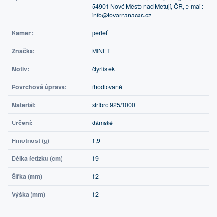
54901 Nové Město nad Metují, ČR, e-mail:
info@tovarnanacas.cz
Kámen:
perleť
Značka:
MINET
Motiv:
čtyřlístek
Povrchová úprava:
rhodiované
Materiál:
stříbro 925/1000
Určení:
dámské
Hmotnost (g)
1,9
Délka řetízku (cm)
19
Šířka (mm)
12
Výška (mm)
12