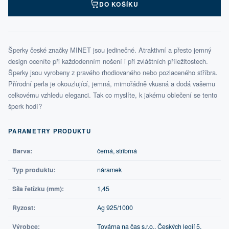
DO KOŠÍKU
Šperky české značky MINET jsou jedinečné. Atraktivní a přesto jemný
design oceníte při každodenním nošení i při zvláštních příležitostech.
Šperky jsou vyrobeny z pravého rhodiovaného nebo pozlaceného stříbra.
Přírodní perla je okouzlující, jemná, mimořádně vkusná a dodá vašemu
celkovému vzhledu eleganci. Tak co myslíte, k jakému oblečení se tento
šperk hodí?
PARAMETRY PRODUKTU
Barva:
černá, stříbrná
Typ produktu:
náramek
Síla řetízku (mm):
1,45
Ryzost:
Ag 925/1000
Výrobce:
Továrna na čas s.r.o., Českých legií 5,