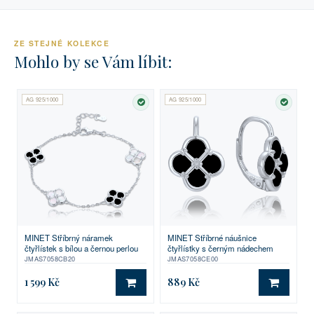
ZE STEJNÉ KOLEKCE
Mohlo by se Vám líbit:
AG 925/1000
AG 925/1000
SKLADEM
SKLA
MINET Stříbrný náramek
MINET Stříbrné náušnice
čtyřlístek s bílou a černou perlou
čtyřlístky s černým nádechem
JMAS7058CB20
JMAS7058CE00
1 599 Kč
889 Kč
DO KOŠÍKU
DO KO