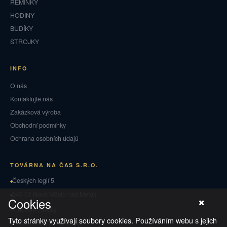
ŘEMÍNKY
HODINY
BUDÍKY
STROJKY
INFO
O nás
Kontaktujte nás
Zakázková výroba
Obchodní podmínky
Ochrana osobních údajů
TOVÁRNA NA ČAS S.R.O.
Českých legií 5
549 01 Nové Město nad Metují
Cookies
Puncovní značky
Tyto stránky využívají soubory cookies. Používáním webu s jejich
Vrácení zboží a reklamace