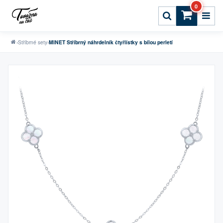
0
›
Stříbrné sety
›
MINET Stříbrný náhrdelník čtyřlístky s bílou perletí