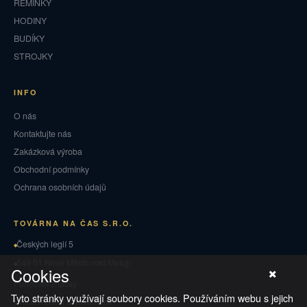
ŘEMÍNKY
HODINY
BUDÍKY
STROJKY
INFO
O nás
Kontaktujte nás
Zakázková výroba
Obchodní podmínky
Ochrana osobních údajů
TOVÁRNA NA ČAS S.R.O.
Českých legií 5
549 01 Nové Město nad Metují
Cookies
Puncovní značky
Tyto stránky využívají soubory cookies. Používáním webu s jejich
Vrácení zboží a reklamace