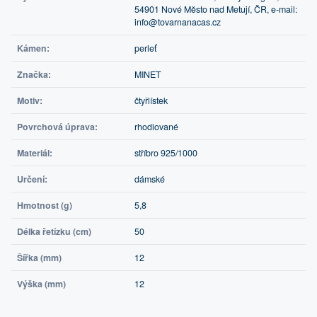
54901 Nové Město nad Metují, ČR, e-mail:
info@tovarnanacas.cz
Kámen:
perleť
Značka:
MINET
Motiv:
čtyřlístek
Povrchová úprava:
rhodiované
Materiál:
stříbro 925/1000
Určení:
dámské
Hmotnost (g)
5,8
Délka řetízku (cm)
50
Šířka (mm)
12
Výška (mm)
12