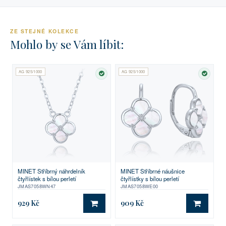
ZE STEJNÉ KOLEKCE
Mohlo by se Vám líbit:
AG 925/1000
AG 925/1000
SKLADEM
SKLA
MINET Stříbrný náhrdelník
MINET Stříbrné náušnice
čtyřlístek s bílou perletí
čtyřlístky s bílou perletí
JMAS7058WN47
JMAS7058WE00
929 Kč
909 Kč
DO KOŠÍKU
DO KO