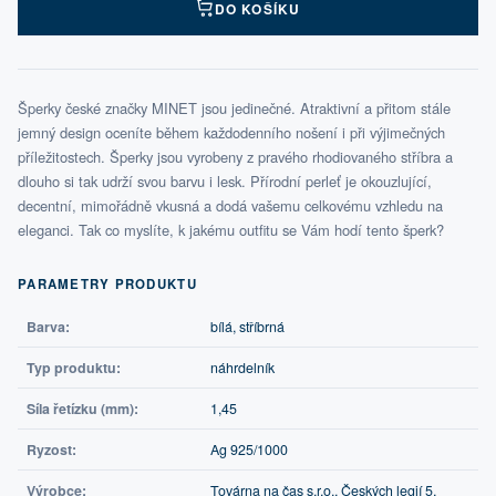
DO KOŠÍKU
Šperky české značky MINET jsou jedinečné. Atraktivní a přitom stále
jemný design oceníte během každodenního nošení i při výjimečných
příležitostech. Šperky jsou vyrobeny z pravého rhodiovaného stříbra a
dlouho si tak udrží svou barvu i lesk. Přírodní perleť je okouzlující,
decentní, mimořádně vkusná a dodá vašemu celkovému vzhledu na
eleganci. Tak co myslíte, k jakému outfitu se Vám hodí tento šperk?
PARAMETRY PRODUKTU
Barva:
bílá, stříbrná
Typ produktu:
náhrdelník
Síla řetízku (mm):
1,45
Ryzost:
Ag 925/1000
Výrobce:
Továrna na čas s.r.o., Českých legií 5,