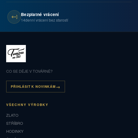
Bezplatné vrácení
14denní vrácení bez starostí
CO SE DĚJE V TOVÁRNĚ?
PŘIHLÁSIT K NOVINKÁM
VŠECHNY VÝROBKY
ZLATO
STŘÍBRO
HODINKY