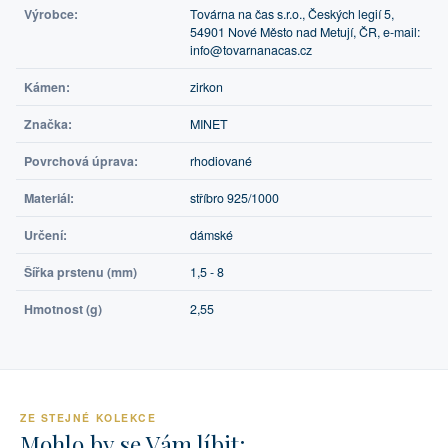
Výrobce:
Továrna na čas s.r.o., Českých legií 5,
54901 Nové Město nad Metují, ČR, e-mail:
info@tovarnanacas.cz
Kámen:
zirkon
Značka:
MINET
Povrchová úprava:
rhodiované
Materiál:
stříbro 925/1000
Určení:
dámské
Šířka prstenu (mm)
1,5 - 8
Hmotnost (g)
2,55
ZE STEJNÉ KOLEKCE
Mohlo by se Vám líbit: