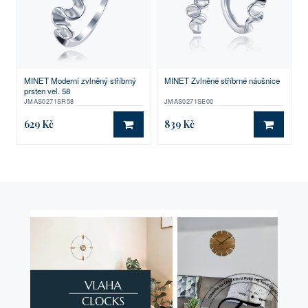
MINET Moderní zvlněný stříbrný
MINET Zvlněné stříbrné náušnice
prsten vel. 58
JMAS0271SR58
JMAS0271SE00
629 Kč
839 Kč
DO KOŠÍKU
DO KO