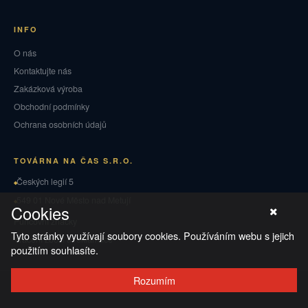
INFO
O nás
Kontaktujte nás
Zakázková výroba
Obchodní podmínky
Ochrana osobních údajů
TOVÁRNA NA ČAS S.R.O.
Českých legií 5
549 01 Nové Město nad Metují
Cookies
Puncovní značky
Tyto stránky využívají soubory cookies. Používáním webu s jejich
Vrácení zboží a reklamace
použitím souhlasíte.
Rozumím
© 2026 TOVÁRNA NA ČAS
·
Ochrana osobních údajů
·
Obchodní podmínky