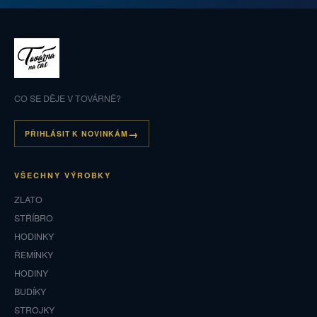
CO SE DĚJE V TOVÁRNĚ?
PŘIHLÁSIT K NOVINKÁM
VŠECHNY VÝROBKY
ZLATO
STŘÍBRO
HODINKY
ŘEMÍNKY
HODINY
BUDÍKY
STROJKY