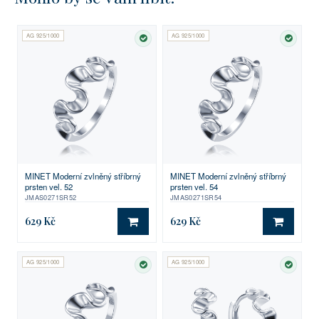
AG 925/1000
AG 925/1000
SKLADEM
SKLA
MINET Moderní zvlněný stříbrný
MINET Moderní zvlněný stříbrný
prsten vel. 52
prsten vel. 54
JMAS0271SR52
JMAS0271SR54
629 Kč
629 Kč
DO KOŠÍKU
DO KO
AG 925/1000
AG 925/1000
SKLADEM
SKLA