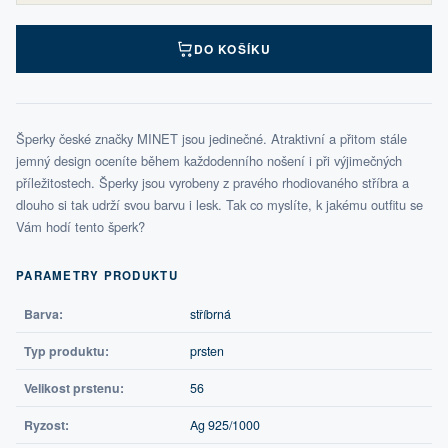
DO KOŠÍKU
Šperky české značky MINET jsou jedinečné. Atraktivní a přitom stále
jemný design oceníte během každodenního nošení i při výjimečných
příležitostech. Šperky jsou vyrobeny z pravého rhodiovaného stříbra a
dlouho si tak udrží svou barvu i lesk. Tak co myslíte, k jakému outfitu se
Vám hodí tento šperk?
PARAMETRY PRODUKTU
Barva:
stříbrná
Typ produktu:
prsten
Velikost prstenu:
56
Ryzost:
Ag 925/1000