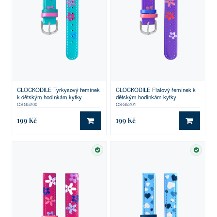
CLOCKODILE Tyrkysový řemínek
CLOCKODILE Fialový řemínek k
k dětským hodinkám kytky
dětským hodinkám kytky
CSG5200
CSG5201
199 Kč
199 Kč
DO KOŠÍKU
DO KO
SKLADEM
SKLA