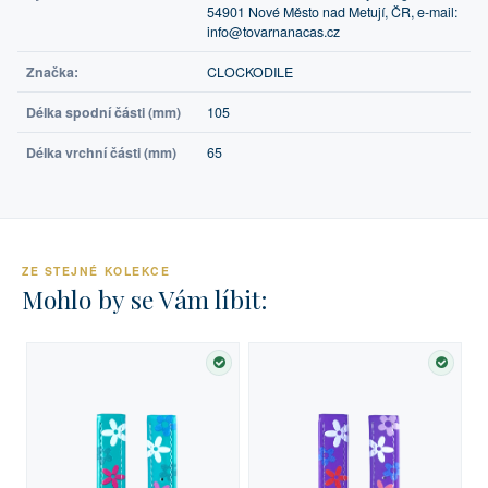
54901 Nové Město nad Metují, ČR, e-mail:
info@tovarnanacas.cz
Značka:
CLOCKODILE
Délka spodní části (mm)
105
Délka vrchní části (mm)
65
ZE STEJNÉ KOLEKCE
Mohlo by se Vám líbit:
SKLADEM
SKLA