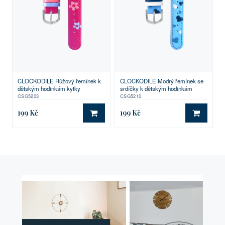
CLOCKODILE Růžový řemínek k
CLOCKODILE Modrý řemínek se
dětským hodinkám kytky
srdíčky k dětským hodinkám
CSG5203
CSG5210
199 Kč
199 Kč
DO KOŠÍKU
DO KO