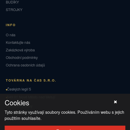
BUDÍKY
STROJKY
INFO
O nás
Kontaktujte nás
Zakázková výroba
Obchodní podmínky
Ochrana osobních údajů
TOVÁRNA NA ČAS S.R.O.
Českých legií 5
549 01 Nové Město nad Metují
Cookies
Puncovní značky
Tyto stránky využívají soubory cookies. Používáním webu s jejich
Vrácení zboží a reklamace
použitím souhlasíte.