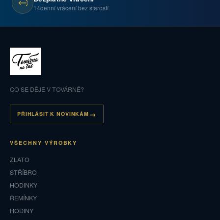
14denní vrácení bez starostí
CO SE DĚJE V TOVÁRNĚ?
PŘIHLÁSIT K NOVINKÁM
VŠECHNY VÝROBKY
ZLATO
STŘÍBRO
HODINKY
ŘEMÍNKY
HODINY