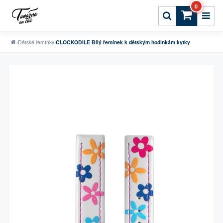
0
›
Dětské řemínky
›
CLOCKODILE Bílý řemínek k dětským hodinkám kytky