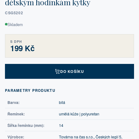
dětským hodinkám kytky
CSG5202
Skladem
S DPH
199 Kč
DO KOŠÍKU
PARAMETRY PRODUKTU
Barva:
bílá
Řemínek:
umělá kůže | polyuretan
Šířka řemínku (mm):
14
Výrobce:
Továrna na čas s.r.o., Českých legií 5,