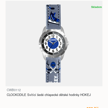
Skladem
CWB0112
CLOCKODILE Svítící šedé chlapecké dětské hodinky HOKEJ