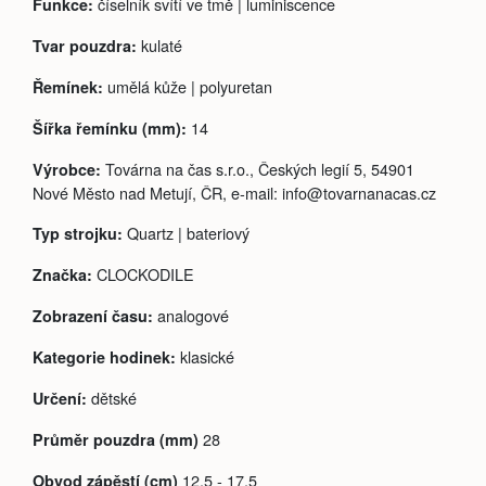
číselník svítí ve tmě | luminiscence
Funkce:
kulaté
Tvar pouzdra:
umělá kůže | polyuretan
Řemínek:
14
Šířka řemínku (mm):
Továrna na čas s.r.o., Českých legií 5, 54901
Výrobce:
Nové Město nad Metují, ČR, e-mail: info@tovarnanacas.cz
Quartz | bateriový
Typ strojku:
CLOCKODILE
Značka:
analogové
Zobrazení času:
klasické
Kategorie hodinek:
dětské
Určení:
28
Průměr pouzdra (mm)
12,5 - 17,5
Obvod zápěstí (cm)