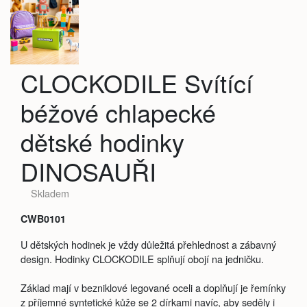
CLOCKODILE Svítící
béžové chlapecké
dětské hodinky
DINOSAUŘI
Skladem
CWB0101
U dětských hodinek je vždy důležitá přehlednost a zábavný
design. Hodinky CLOCKODILE splňují obojí na jedničku.
Základ mají v bezniklové legované oceli a doplňují je řemínky
z příjemné syntetické kůže se 2 dírkami navíc, aby seděly i