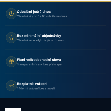
Odeslání ještě dnes
Objednávky do 12:00 odešleme dnes
Bez minimální objednávky
Objednávejte kdykoliv již od 1 kusu
Fixní velkoobchodní sleva
Transparentní ceny bez překvapení
Bezplatné vrácení
14denní vrácení bez starostí