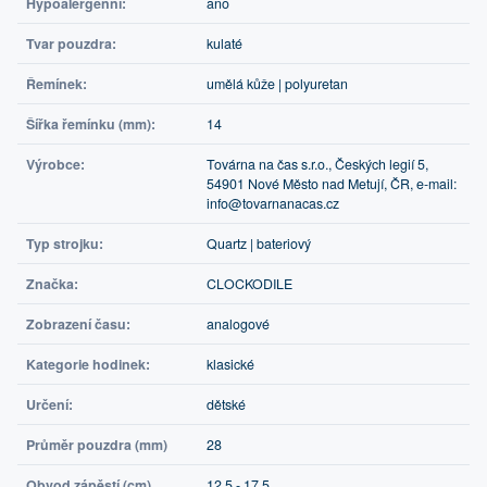
Hypoalergenní:
ano
Tvar pouzdra:
kulaté
Řemínek:
umělá kůže | polyuretan
Šířka řemínku (mm):
14
Výrobce:
Továrna na čas s.r.o., Českých legií 5,
54901 Nové Město nad Metují, ČR, e-mail:
info@tovarnanacas.cz
Typ strojku:
Quartz | bateriový
Značka:
CLOCKODILE
Zobrazení času:
analogové
Kategorie hodinek:
klasické
Určení:
dětské
Průměr pouzdra (mm)
28
Obvod zápěstí (cm)
12,5 - 17,5