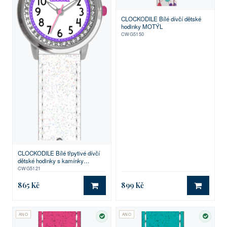
CLOCKODILE Bílé dívčí dětské
hodinky MOTÝL
CWG5150
CLOCKODILE Bílé třpytivé dívčí
dětské hodinky s kamínky
SPARKLE
CWG5121
865 Kč
899 Kč
DO KOŠÍKU
DO KO
ANO
ANO
SKLADEM
SKLA