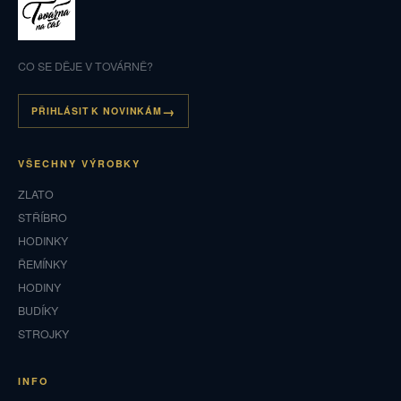
CO SE DĚJE V TOVÁRNĚ?
PŘIHLÁSIT K NOVINKÁM
VŠECHNY VÝROBKY
ZLATO
STŘÍBRO
HODINKY
ŘEMÍNKY
HODINY
BUDÍKY
STROJKY
INFO