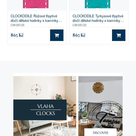
CLOCKODILE Růžové třpytivé
CLOCKODILE Tyrkysové třpytivé
dívčí dětské hodinky s kamínky
dívčí dětské hodinky s kamínky
SPARKLE
SPARKLE
CWG5120
CWG5122
865 Kč
865 Kč
DO KOŠÍKU
DO KO