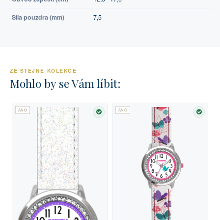
Síla pouzdra (mm)
7,5
ZE STEJNÉ KOLEKCE
Mohlo by se Vám líbit:
ANO
ANO
SKLADEM
SKLA