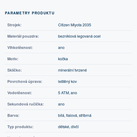
PARAMETRY PRODUKTU
Strojek:
Citizen Miyota 2035
Materiál pouzdra:
bezniklová legovaná ocel
Vlhkotěsnost:
ano
Motiv:
kočka
Sklíčko:
minerální tvrzené
Povrchová úprava:
leštěný kov
Vodotěsnost:
5 ATM, ano
Sekundová ručička:
ano
Barva:
bílá, fialová, stříbrná
Typ produktu:
dětské, dívčí