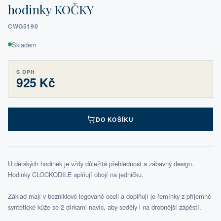
hodinky KOČKY
CWG5190
Skladem
S DPH
925 Kč
DO KOŠÍKU
U dětských hodinek je vždy důležitá přehlednost a zábavný design.
Hodinky CLOCKODILE splňují obojí na jedničku.
Základ mají v bezniklové legované oceli a doplňují je řemínky z příjemné
syntetické kůže se 2 dírkami navíc, aby seděly i na drobnější zápěstí.