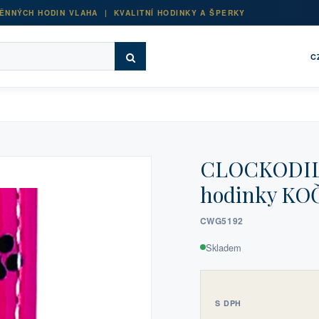
ĚNNÝCH HODIN VLAHA | KVALITNÍ HODINKY A ŠPERKY
C
CLOCKODILE
hodinky KO
CWG5192
Skladem
S DPH