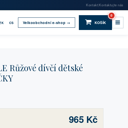
Kontakt
Kontaktujte nás
|
0
Velkoobchodní e-shop →
KOŠÍK
ZK
CS
 Růžové dívčí dětské
ČKY
965 Kč