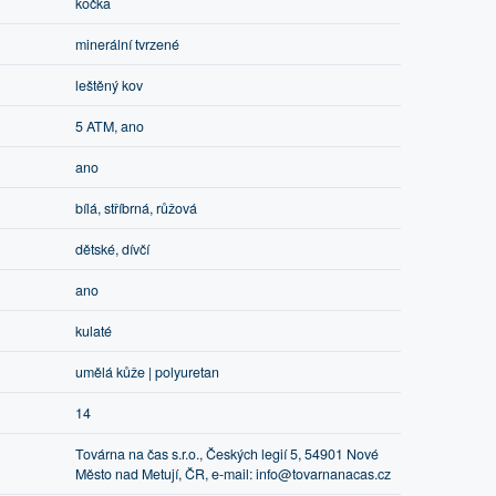
kočka
minerální tvrzené
leštěný kov
5 ATM, ano
ano
bílá, stříbrná, růžová
dětské, dívčí
ano
kulaté
umělá kůže | polyuretan
14
Továrna na čas s.r.o., Českých legií 5, 54901 Nové
Město nad Metují, ČR, e-mail: info@tovarnanacas.cz