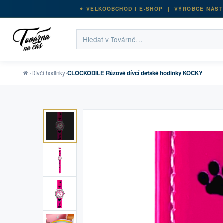
VELKOOBCHOD I E-SHOP | VÝROBCE NÁST
›
Dívčí hodinky
›
CLOCKODILE Růžové dívčí dětské hodinky KOČKY