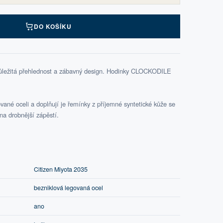
DO KOŠÍKU
důležitá přehlednost a zábavný design. Hodinky CLOCKODILE
vané oceli a doplňují je řemínky z příjemné syntetické kůže se
 na drobnější zápěstí.
Citizen Miyota 2035
bezniklová legovaná ocel
ano