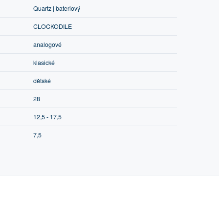
Quartz | bateriový
CLOCKODILE
analogové
klasické
dětské
28
12,5 - 17,5
7,5