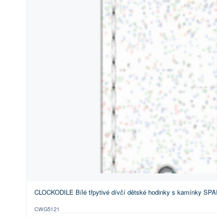
CLOCKODILE Bílé třpytivé dívčí dětské hodinky s kamínky SP
CWG5121