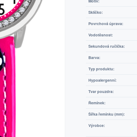
Motiv:
Sklíčko:
Povrchová úprava:
Vodotěsnost:
Sekundová ručička:
Barva:
Typ produktu:
Hypoalergenní:
Tvar pouzdra:
Řemínek:
Šířka řemínku (mm):
Výrobce: