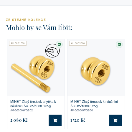
ZE STEJNÉ KOLEKCE
Mohlo by se Vám líbit:
AU 585/1000
AU 585/1000
SKLADEM
SKLA
MINET Zlatý šroubek a tyčka k
MINET Zlatý šroubek k náušnici
náušnici Au 585/1000 0,35g
Au 585/1000 0,25g
JMG0000WGS02
JMG0000WGS00
2 080 Kč
1 520 Kč
DO KOŠÍKU
DO KO