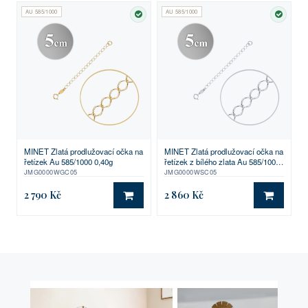
AU 585/1000
AU 585/1000
SKLADEM
SKLA
MINET Zlatá prodlužovací očka na
MINET Zlatá prodlužovací očka na
řetízek Au 585/1000 0,40g
řetízek z bílého zlata Au 585/1000
0,40g
JMG0000WGC05
JMG0000WSC05
2 790 Kč
2 860 Kč
DO KOŠÍKU
DO KO