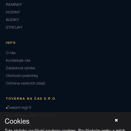
ŘEMÍNKY
HODINY
BUDÍKY
STROJKY
INFO
O nás
Kontaktujte nás
Zakázková výroba
Obchodní podmínky
Ochrana osobních údajů
TOVÁRNA NA ČAS S.R.O.
Českých legií 5
549 01 Nové Město nad Metují
Cookies
Puncovní značky
Tyto stránky využívají soubory cookies. Používáním webu s jejich