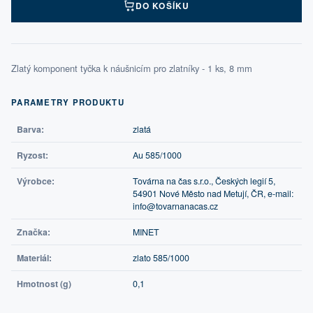
DO KOŠÍKU
Zlatý komponent tyčka k náušnicím pro zlatníky - 1 ks, 8 mm
PARAMETRY PRODUKTU
Barva:
zlatá
Ryzost:
Au 585/1000
Výrobce:
Továrna na čas s.r.o., Českých legií 5,
54901 Nové Město nad Metují, ČR, e-mail:
info@tovarnanacas.cz
Značka:
MINET
Materiál:
zlato 585/1000
Hmotnost (g)
0,1