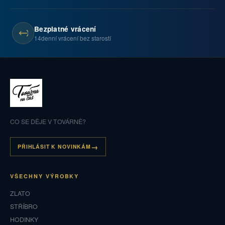
Bezplatné vrácení
14denní vrácení bez starostí
CO SE DĚJE V TOVÁRNĚ?
PŘIHLÁSIT K NOVINKÁM
VŠECHNY VÝROBKY
ZLATO
STŘÍBRO
HODINKY