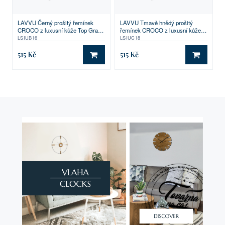
LAVVU Černý prošitý řemínek
LAVVU Tmavě hnědý prošitý
CROCO z luxusní kůže Top Grain
řemínek CROCO z luxusní kůže
- 16
Top Grain - 18
LSIUB16
LSIUC18
515 Kč
515 Kč
DO KOŠÍKU
DO KO