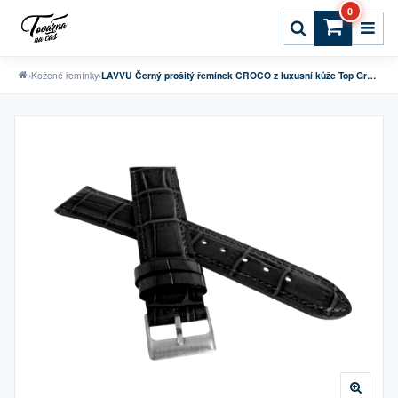
0
›
Kožené řemínky
›
LAVVU Černý prošitý řemínek CROCO z luxusní kůže Top Grain - 22