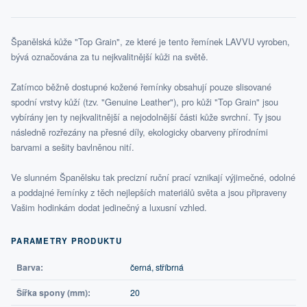
Španělská kůže "Top Grain", ze které je tento řemínek LAVVU vyroben,
bývá označována za tu nejkvalitnější kůži na světě.
Zatímco běžně dostupné kožené řemínky obsahují pouze slisované
spodní vrstvy kůží (tzv. "Genuine Leather"), pro kůži "Top Grain" jsou
vybírány jen ty nejkvalitnější a nejodolnější části kůže svrchní. Ty jsou
následně rozřezány na přesné díly, ekologicky obarveny přírodními
barvami a sešity bavlněnou nití.
Ve slunném Španělsku tak precizní ruční prací vznikají výjimečné, odolné
a poddajné řemínky z těch nejlepších materiálů světa a jsou připraveny
Vašim hodinkám dodat jedinečný a luxusní vzhled.
PARAMETRY PRODUKTU
Barva:
černá, stříbrná
Šířka spony (mm):
20