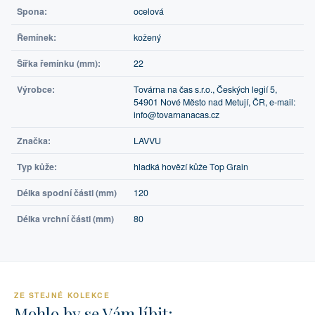
Spona:
ocelová
Řemínek:
kožený
Šířka řemínku (mm):
22
Výrobce:
Továrna na čas s.r.o., Českých legií 5,
54901 Nové Město nad Metují, ČR, e-mail:
info@tovarnanacas.cz
Značka:
LAVVU
Typ kůže:
hladká hovězí kůže Top Grain
Délka spodní části (mm)
120
Délka vrchní části (mm)
80
ZE STEJNÉ KOLEKCE
Mohlo by se Vám líbit: