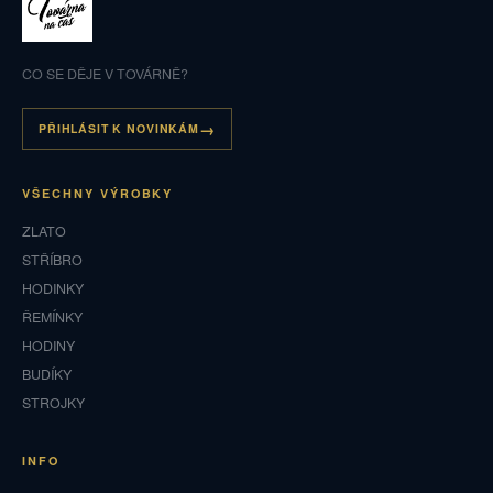
CO SE DĚJE V TOVÁRNĚ?
PŘIHLÁSIT K NOVINKÁM
VŠECHNY VÝROBKY
ZLATO
STŘÍBRO
HODINKY
ŘEMÍNKY
HODINY
BUDÍKY
STROJKY
INFO