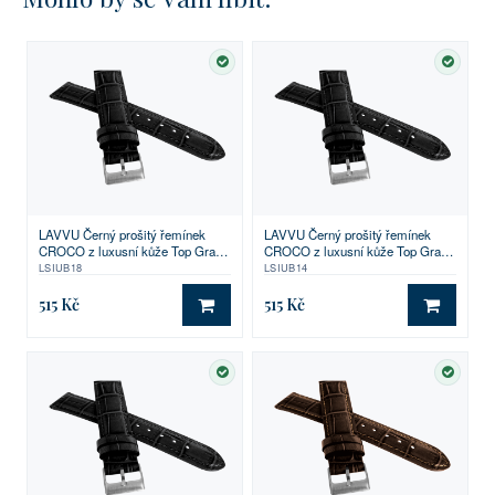
SKLADEM
SKLA
LAVVU Černý prošitý řemínek
LAVVU Černý prošitý řemínek
CROCO z luxusní kůže Top Grain
CROCO z luxusní kůže Top Grain
- 18
- 14
LSIUB18
LSIUB14
515 Kč
515 Kč
DO KOŠÍKU
DO KO
SKLADEM
SKLA