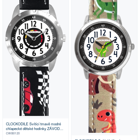
CLOCKODILE Svítící tmavě modré
chlapecké dětské hodinky ZÁVODNÍ
AUTA
CWB0120