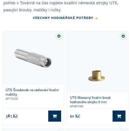
potřeb v Továrně na čas najdete kvalitní německé strojky UTS,
pasující šrouby, matičky i ručky.
→
VŠECHNY HODINÁŘSKÉ POTŘEBY
SKLADEM
SKL
UTS Šroubovák na utahování fixační
matičky
UTS Mosazný fixační šroub
APTC002
hodinového strojku 5 mm
APMF05M
385 Kč
10 Kč
DO KOŠÍKU
DO 