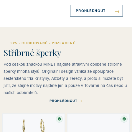
PROHLÉDNOUT
925 · RHODIOVANÉ · POZLACENÉ
Stříbrné šperky
Pod českou značkou MINET najdete atraktivní oblíbené stříbrné
šperky mnoha stylů. Originální design vzniká ze spolupráce
sesterského tria Kristýny, Alžběty a Terezy, a proto si můžete být
jistí, že stejné motivy najdete jen a pouze v Továrně na čas nebo u
našich odběratelů.
→
PROHLÉDNOUT
SKLADEM
SKL