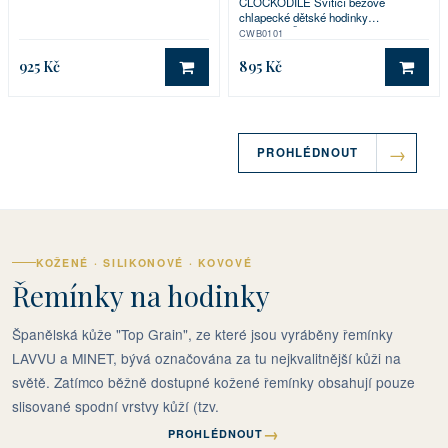
CLOCKODILE Svítící béžové
chlapecké dětské hodinky
DINOSAUŘI
CWB0101
925 Kč
895 Kč
DO KOŠÍKU
DO 
PROHLÉDNOUT
KOŽENÉ · SILIKONOVÉ · KOVOVÉ
Řemínky na hodinky
Španělská kůže "Top Grain", ze které jsou vyráběny řemínky
LAVVU a MINET, bývá označována za tu nejkvalitnější kůži na
světě. Zatímco běžně dostupné kožené řemínky obsahují pouze
slisované spodní vrstvy kůží (tzv.
→
PROHLÉDNOUT