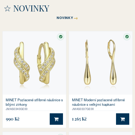
☆ NOVINKY
→
NOVINKY
SKLADEM
SKL
MINET Pozlacené stříbrné náušnice s
MINET Moderní pozlacené stříbrné
bílými zirkony
náušnice s velkými kapkami
JMAS0340GE00
JMAS0337GE00
990 Kč
1 265 Kč
DO KOŠÍKU
DO 