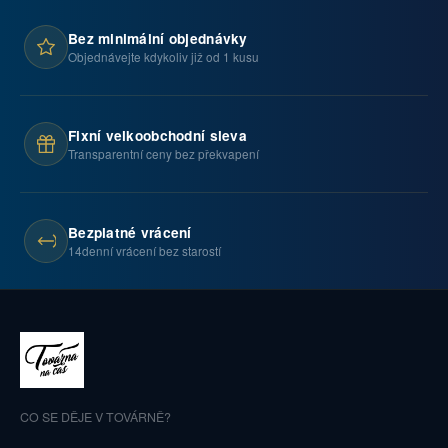
Bez minimální objednávky
Objednávejte kdykoliv již od 1 kusu
Fixní velkoobchodní sleva
Transparentní ceny bez překvapení
Bezplatné vrácení
14denní vrácení bez starostí
CO SE DĚJE V TOVÁRNĚ?