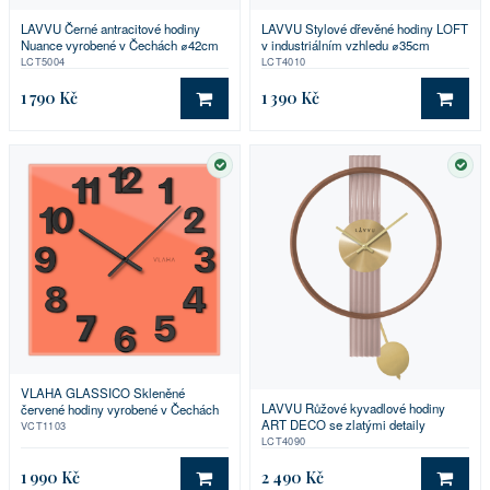
LAVVU Černé antracitové hodiny
LAVVU Stylové dřevěné hodiny LOFT
Nuance vyrobené v Čechách ⌀42cm
v industriálním vzhledu ⌀35cm
LCT5004
LCT4010
1 790 Kč
1 390 Kč
DO KOŠÍKU
DO 
SKLADEM
SKL
VLAHA GLASSICO Skleněné
LAVVU Růžové kyvadlové hodiny
červené hodiny vyrobené v Čechách
ART DECO se zlatými detaily
VCT1103
LCT4090
1 990 Kč
2 490 Kč
DO KOŠÍKU
DO 