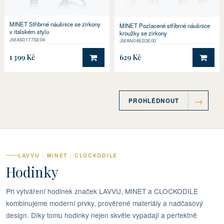
MINET Stříbrné náušnice se zirkony
MINET Pozlacené stříbrné náušnice
v italském stylu
kroužky se zirkony
JMAS0177SE04
JMAN0482GE00
1 399 Kč
629 Kč
DO KOŠÍKU
DO 
PROHLÉDNOUT
LAVVU · MINET · CLOCKODILE
Hodinky
Při vytváření hodinek značek LAVVU, MINET a CLOCKODILE
kombinujeme moderní prvky, prověřené materiály a nadčasový
design. Díky tomu hodinky nejen skvěle vypadají a perfektně