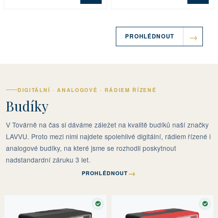
PROHLÉDNOUT
DIGITÁLNÍ · ANALOGOVÉ · RÁDIEM ŘÍZENÉ
Budíky
V Továrně na čas si dáváme záležet na kvalitě budíků naší značky
LAVVU. Proto mezi nimi najdete spolehlivé digitální, rádiem řízené i
analogové budíky, na které jsme se rozhodli poskytnout
nadstandardní záruku 3 let.
→
PROHLÉDNOUT
SKLADEM
SKL