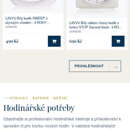
LAVVU Bílý budík SWEEP s
plynulým chodem - 3 ROKY
LAVVU Bílý rádiem řízený budík s
ZÁRUKA!
funkcí STOP Second Hand - 3 ROKY
LAS3050
ZÁRUKA!
LAR3020
499 Kč
699 Kč
DO KOŠÍKU
DO 
PROHLÉDNOUT
STROJKY · BATERIE · NÁČINÍ
Hodinářské potřeby
Objednejte si profesionální hodinářské nástroje a příslušenství k
opravám či pro tvorbu nových hodin. V nabídce hodinářských