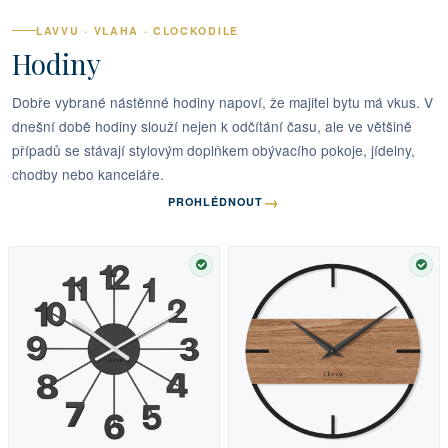
LAVVU · VLAHA · CLOCKODILE
Hodiny
Dobře vybrané nástěnné hodiny napoví, že majitel bytu má vkus. V
dnešní době hodiny slouží nejen k odčítání času, ale ve většině
případů se stávají stylovým doplňkem obývacího pokoje, jídelny,
chodby nebo kanceláře.
→
PROHLÉDNOUT
SKLADEM
SKL