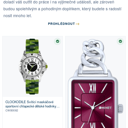
doladí váš outfit do práce i na výjimečné události, ale zároveň
budou spolehlivým a pohodlným doplňkem, který budete s radostí
nosit mnoho let.
→
PROHLÉDNOUT
SKLADEM
SKL
CLOCKODILE Svítící maskáčové
sportovní chlapecké dětské hodinky
SPORT 4.0
CWB0082