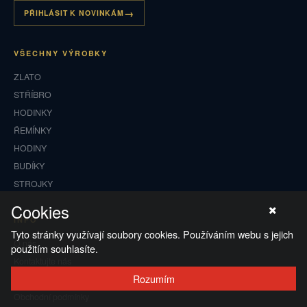
PŘIHLÁSIT K NOVINKÁM
VŠECHNY VÝROBKY
ZLATO
STŘÍBRO
HODINKY
ŘEMÍNKY
HODINY
BUDÍKY
STROJKY
Cookies
INFO
Tyto stránky využívají soubory cookies. Používáním webu s jejich
O nás
použitím souhlasíte.
Kontaktujte nás
Rozumím
Zakázková výroba
Obchodní podmínky