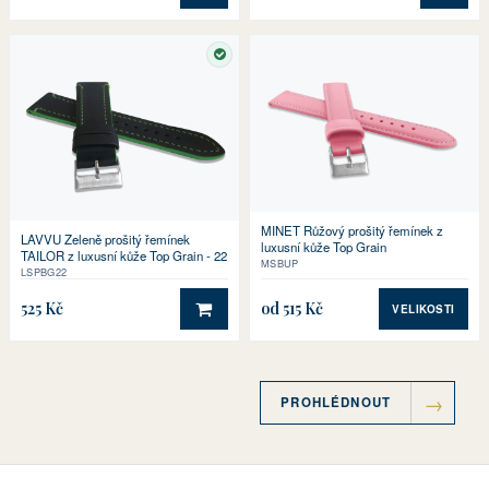
SKLADEM
MINET Růžový prošitý řemínek z
LAVVU Zeleně prošitý řemínek
luxusní kůže Top Grain
TAILOR z luxusní kůže Top Grain - 22
MSBUP
LSPBG22
525 Kč
od 515 Kč
VELIKOSTI
DO KOŠÍKU
PROHLÉDNOUT