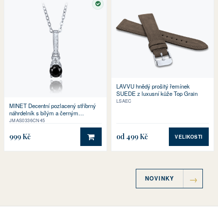
SKLADEM
LAVVU hnědý prošitý řemínek
SUEDE z luxusní kůže Top Grain
LSAEC
MINET Decentní pozlacený stříbrný
náhrdelník s bílým a černým
zirkonem
JMAS0336CN45
999 Kč
od 499 Kč
VELIKOSTI
DO KOŠÍKU
NOVINKY