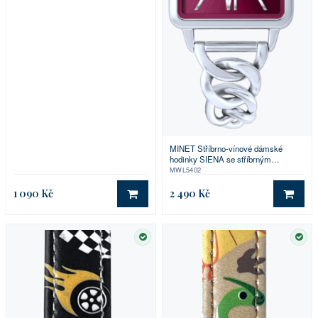
MINET Stříbrno-vínové dámské
hodinky SIENA se stříbrným
ocelovým řemínkem
MWL5402
1 090 Kč
2 490 Kč
DO KOŠÍKU
DO 
SKLADEM
SKL