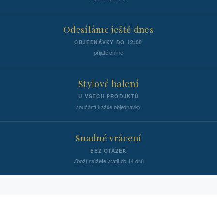
Odesíláme ještě dnes
OBJEDNÁVKY DO 12:00
přijaté online
Stylové balení
U VŠECH PRODUKTŮ
součástí každé objednávky
Snadné vrácení
BEZ OTÁZEK
Zboží můžete vrátit do 14 dnů