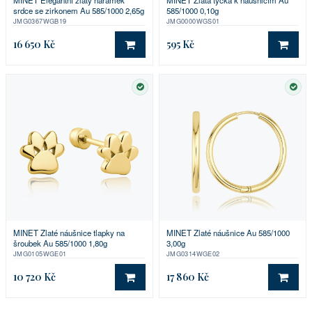
srdce se zirkonem Au 585/1000 2,65g
585/1000 0,10g
JMG0367WGB19
JMG0000WGS01
16 650 Kč
595 Kč
DO KOŠÍKU
DO 
SKLADEM
SKL
MINET Zlaté náušnice tlapky na
MINET Zlaté náušnice Au 585/1000
šroubek Au 585/1000 1,80g
3,00g
JMG0105WGE01
JMG0314WGE02
10 720 Kč
17 860 Kč
DO KOŠÍKU
DO 