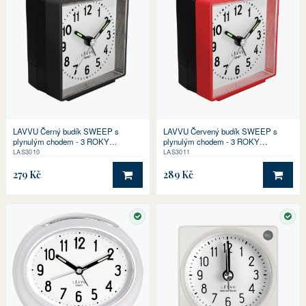
LAVVU Černý budík SWEEP s
LAVVU Červený budík SWEEP s
plynulým chodem - 3 ROKY
plynulým chodem - 3 ROKY
ZÁRUKA!
ZÁRUKA!
LAS3010
LAS3011
279 Kč
289 Kč
DO KOŠÍKU
DO 
SKLADEM
SKL