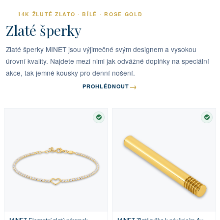
14K ŽLUTÉ ZLATO · BÍLÉ · ROSE GOLD
Zlaté šperky
Zlaté šperky MINET jsou výjimečné svým designem a vysokou
úrovní kvality. Najdete mezi nimi jak odvážné doplňky na speciální
akce, tak jemné kousky pro denní nošení.
→
PROHLÉDNOUT
SKLADEM
SKL
MINET Elegantní zlatý náramek
MINET Zlatá tyčka k náušnicím Au