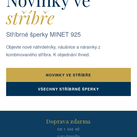
stříbře
Stříbrné šperky MINET 925
Objevte nové náhrdelníky, náušnice a náramky z
kombinovaného stříbra. K objednání ihned.
NOVINKY VE STŘÍBŘE
VŠECHNY STŘÍBRNÉ ŠPERKY
Doprava zdarma
OD 1 500 KČ
a pro doposílky