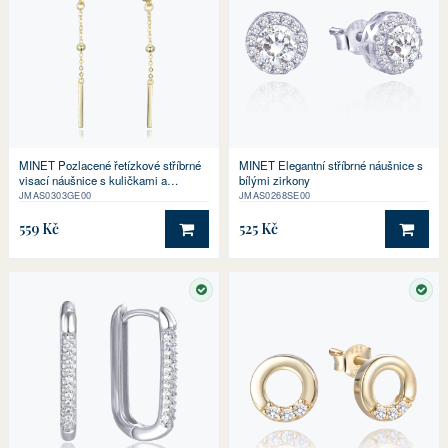
MINET Pozlacené řetízkové stříbrné
MINET Elegantní stříbrné náušnice s
visací náušnice s kuličkami a
bílými zirkony
tyčkami
JMAS0303GE00
JMAS0268SE00
559 Kč
525 Kč
DO KOŠÍKU
DO 
SKLADEM
SKL