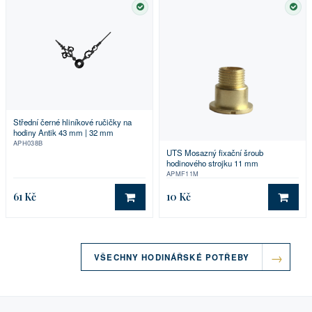
SKLADEM
SKL
Střední černé hliníkové ručičky na
hodiny Antik 43 mm | 32 mm
APH038B
UTS Mosazný fixační šroub
hodinového strojku 11 mm
APMF11M
61 Kč
10 Kč
DO KOŠÍKU
DO 
VŠECHNY HODINÁŘSKÉ POTŘEBY