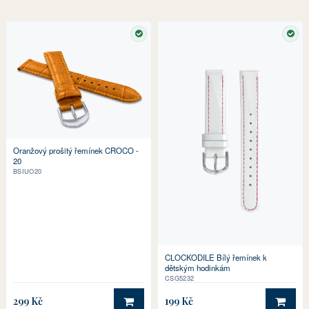
SKLADEM
SKL
Oranžový prošitý řemínek CROCO -
20
BSIUO20
CLOCKODILE Bílý řemínek k
dětským hodinkám
CSG5232
299 Kč
199 Kč
DO KOŠÍKU
DO 