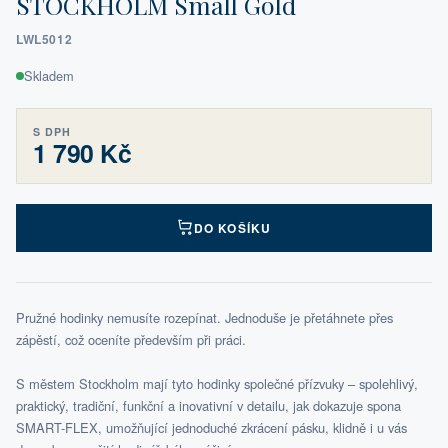
STOCKHOLM Small Gold
LWL5012
Skladem
S DPH
1 790 Kč
DO KOŠÍKU
Pružné hodinky nemusíte rozepínat. Jednoduše je přetáhnete přes
zápěstí, což oceníte především při práci.
S městem Stockholm mají tyto hodinky společné přízvuky – spolehlivý,
praktický, tradiční, funkční a inovativní v detailu, jak dokazuje spona
SMART-FLEX, umožňující jednoduché zkrácení pásku, klidně i u vás