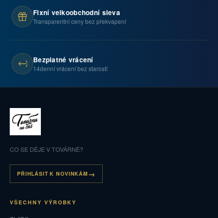
Fixní velkoobchodní sleva
Transparentní ceny bez překvapení
Bezplatné vrácení
14denní vrácení bez starostí
CO SE DĚJE V TOVÁRNĚ?
PŘIHLÁSIT K NOVINKÁM
VŠECHNY VÝROBKY