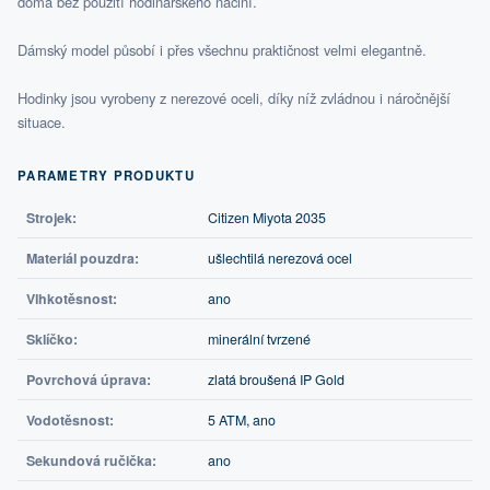
doma bez použití hodinářského náčiní.
Dámský model působí i přes všechnu praktičnost velmi elegantně.
Hodinky jsou vyrobeny z nerezové oceli, díky níž zvládnou i náročnější
situace.
PARAMETRY PRODUKTU
Strojek:
Citizen Miyota 2035
Materiál pouzdra:
ušlechtilá nerezová ocel
Vlhkotěsnost:
ano
Sklíčko:
minerální tvrzené
Povrchová úprava:
zlatá broušená IP Gold
Vodotěsnost:
5 ATM, ano
Sekundová ručička:
ano