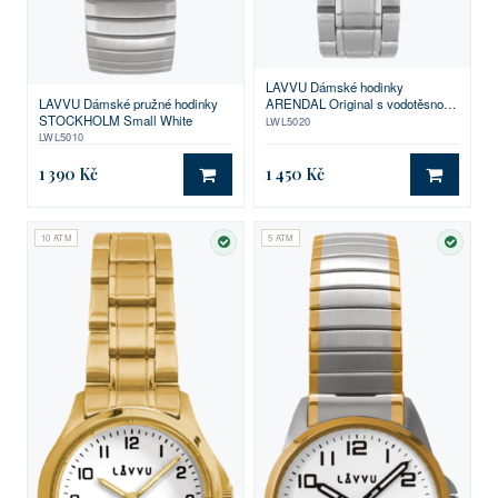
LAVVU Dámské hodinky
LAVVU Dámské pružné hodinky
ARENDAL Original s vodotěsností
STOCKHOLM Small White
100M
LWL5020
LWL5010
1 390 Kč
1 450 Kč
DO KOŠÍKU
DO KO
10 ATM
5 ATM
SKLADEM
SKLA