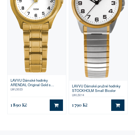
LAVVU Dámské hodinky
ARENDAL Original Gold s
LAVVU Dámské pružné hodinky
vodotěsností 100M
LWL5023
STOCKHOLM Small Bicolor
LWL5014
1 890 Kč
1 790 Kč
DO KOŠÍKU
DO KO