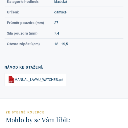
Kategorie hodinek:
klasické
Určení:
dámské
Průměr pouzdra (mm)
27
Síla pouzdra (mm)
7,4
Obvod zápěstí (cm)
18 - 19,5
NÁVOD KE STAŽENÍ:
MANUAL_LAVVU_WATCHES.pdf
ZE STEJNÉ KOLEKCE
Mohlo by se Vám líbit: