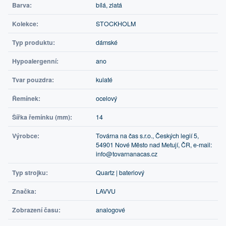
Barva:
bílá, zlatá
Kolekce:
STOCKHOLM
Typ produktu:
dámské
Hypoalergenní:
ano
Tvar pouzdra:
kulaté
Řemínek:
ocelový
Šířka řemínku (mm):
14
Výrobce:
Továrna na čas s.r.o., Českých legií 5,
54901 Nové Město nad Metují, ČR, e-mail:
info@tovarnanacas.cz
Typ strojku:
Quartz | bateriový
Značka:
LAVVU
Zobrazení času:
analogové