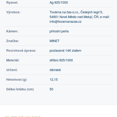
Ryzost:
Ag 925/1000
Výrobce:
Továrna na čas s.r.o., Českých legií 5,
54901 Nové Město nad Metují, ČR, e-mail:
info@tovarnanacas.cz
Kámen:
přírodní perla
Značka:
MINET
Povrchová úprava:
pozlacené 14K zlatem
Materiál:
stříbro 925/1000
Určení:
dámské
Hmotnost (g)
12,15
Délka řetízku (cm)
50