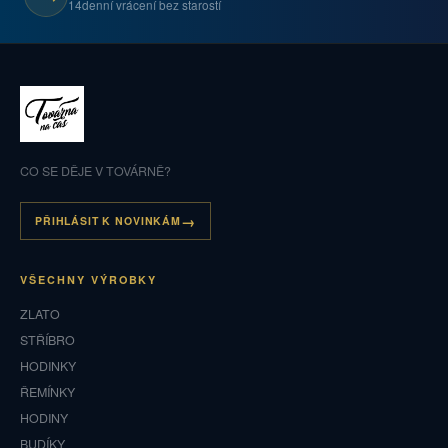
14denní vrácení bez starostí
CO SE DĚJE V TOVÁRNĚ?
PŘIHLÁSIT K NOVINKÁM
VŠECHNY VÝROBKY
ZLATO
STŘÍBRO
HODINKY
ŘEMÍNKY
HODINY
BUDÍKY