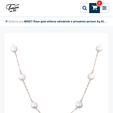
0
›
Stříbrné sety
›
MINET Rose gold stříbrný náhrdelník s přírodními perlami Ag 925/1000 12,15g