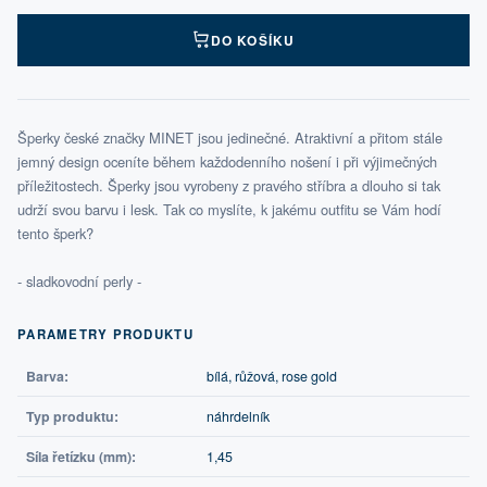
DO KOŠÍKU
Šperky české značky MINET jsou jedinečné. Atraktivní a přitom stále
jemný design oceníte během každodenního nošení i při výjimečných
příležitostech. Šperky jsou vyrobeny z pravého stříbra a dlouho si tak
udrží svou barvu i lesk. Tak co myslíte, k jakému outfitu se Vám hodí
tento šperk?
- sladkovodní perly -
PARAMETRY PRODUKTU
Barva:
bílá, růžová, rose gold
Typ produktu:
náhrdelník
Síla řetízku (mm):
1,45