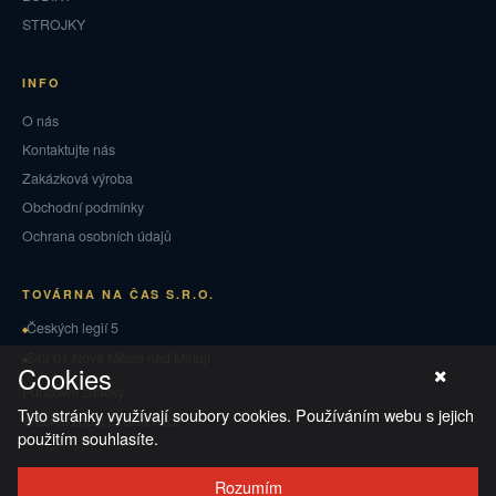
STROJKY
INFO
O nás
Kontaktujte nás
Zakázková výroba
Obchodní podmínky
Ochrana osobních údajů
TOVÁRNA NA ČAS S.R.O.
Českých legií 5
549 01 Nové Město nad Metují
Cookies
Puncovní značky
Tyto stránky využívají soubory cookies. Používáním webu s jejich
Vrácení zboží a reklamace
použitím souhlasíte.
Rozumím