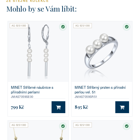
ZE STEJNÉ KOLEKCE
Mohlo by se Vám líbit:
AG 925/1000
AG 925/1000
SKLADEM
SKLA
MINET Stříbrné náušnice s
MINET Stříbrný prsten s přírodní
přírodními perlami
perlou vel. 51
JMAS7059SE00
JMAS7059SR51
799 Kč
895 Kč
DO KOŠÍKU
DO KO
AG 925/1000
AG 925/1000
SKLADEM
SKLA