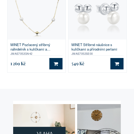
MINET Pozlacený stříbrný
MINET Stříbrné náušnice s
náhrdelník s kuličkami a
kuličkami a přírodními perlami
přírodními perlami
JMAS7052GN42
JMAS7052SE00
1 269 Kč
549 Kč
DO KOŠÍKU
DO KO