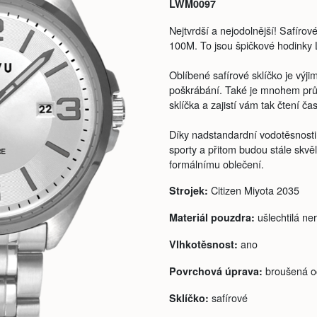
LWM0097
Nejtvrdší a nejodolnější! Safírov
100M. To jsou špičkové hodin
Oblíbené safírové sklíčko je výji
poškrábání. Také je mnohem prů
sklíčka a zajistí vám tak čtení č
Díky nadstandardní vodotěsnosti 
sporty a přitom budou stále skv
formálnímu oblečení.
Citizen Miyota 2035
Strojek:
ušlechtilá ne
Materiál pouzdra:
ano
Vlhkotěsnost:
broušená o
Povrchová úprava:
safírové
Sklíčko: