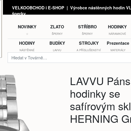
VELKOOBCHOD i E-SHOP | Výrobce nástěnných hodin VLA
šperky
NOVINKY
ZLATO
STŘÍBRO
HODINKY
☆
ŠPERKY
ŠPERKY
NÁRAMKOVÉ
HODINY
BUDÍKY
STROJKY
Prezentace
NÁSTĚNNÉ
LAVVU
A PŘÍSLUŠENSTVÍ
MATERIÁLY
LAVVU Páns
hodinky se
safírovým sk
HERNING G