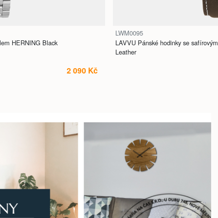
LWM0095
sklem HERNING Black
LAVVU Pánské hodinky se safírovým
Leather
2 090 Kč