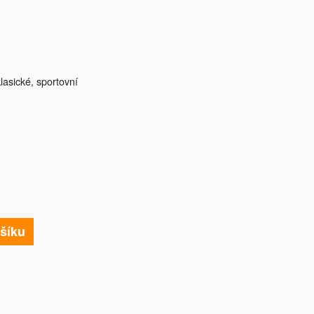
klasické, sportovní
šíku