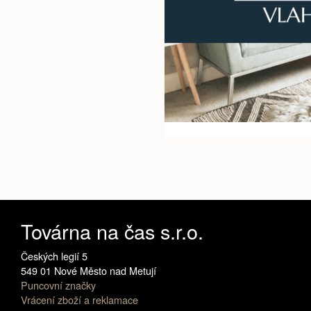
Továrna na čas s.r.o.
Českých legií 5
549 01 Nové Město nad Metují
Puncovní značky
Vrácení zboží a reklamace