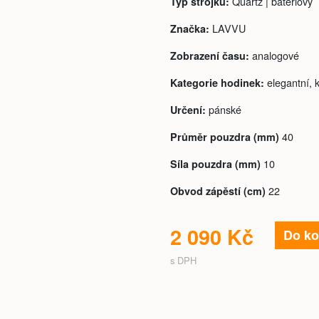
Quartz | bateriový
Typ strojku:
LAVVU
Značka:
analogové
Zobrazení času:
elegantní, 
Kategorie hodinek:
pánské
Určení:
40
Průměr pouzdra (mm)
10
Síla pouzdra (mm)
22
Obvod zápěstí (cm)
2 090 Kč
Do ko
s DPH