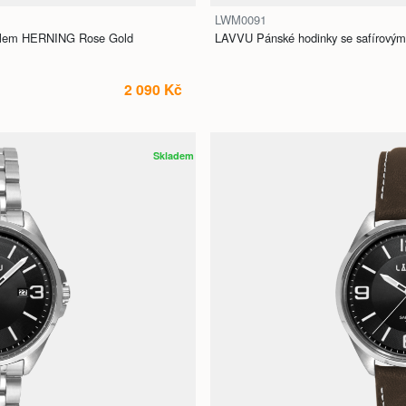
LWM0091
sklem HERNING Rose Gold
LAVVU Pánské hodinky se safírový
2 090 Kč
Skladem