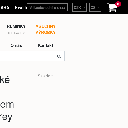
0
Velkoobchodní e-shop
HA | Kvalitní hodinky a
CZK
CS
ŘEMÍNKY
VŠECHNY
VÝROBKY
TOP KVALITY
O nás
Kontakt
ké
Skladem
lem
rey