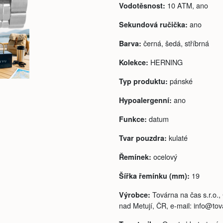
10 ATM, ano
Vodotěsnost:
ano
Sekundová ručička:
černá, šedá, stříbrná
Barva:
HERNING
Kolekce:
pánské
Typ produktu:
ano
Hypoalergenní:
datum
Funkce:
kulaté
Tvar pouzdra:
ocelový
Řemínek:
19
Šířka řemínku (mm):
Továrna na čas s.r.o.
Výrobce:
nad Metují, ČR, e-mail: info@to