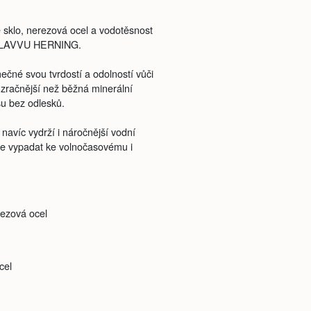
é sklo, nerezová ocel a vodotěsnost
ky LAVVU HERNING.
mečné svou tvrdostí a odolností vůči
zračnější než běžná minerální
asu bez odlesků.
navíc vydrží i náročnější vodní
ěle vypadat ke volnočasovému i
rezová ocel
cel