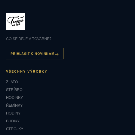
CO SE DĚJE V TOVÁRNĚ?
PŘIHLÁSIT K NOVINKÁM
VŠECHNY VÝROBKY
ZLATO
STŘÍBRO
HODINKY
ŘEMÍNKY
HODINY
BUDÍKY
STROJKY