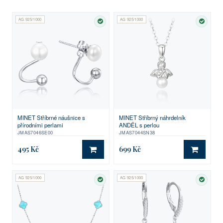
AG 925/1000
AG 925/1000
SKLADEM
SKLA
MINET Stříbrné náušnice s
MINET Stříbrný náhrdelník
přírodními perlami
ANDĚL s perlou
JMAS7046SE00
JMAS7044SN38
495 Kč
699 Kč
DO KOŠÍKU
DO KO
AG 925/1000
AG 925/1000
SKLADEM
SKLA