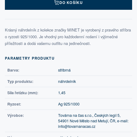
DO KOŠÍKU
Krásný náhrdelník z kolekce značky MINET je vyrobený z pravého stříbra
o ryzosti 925/1000. Je vhodný pro každodenní nošení i výjimečné
příležitosti a dodá vašemu outfitu na jedinečnosti.
PARAMETRY PRODUKTU
Barva:
stříbrná
Typ produktu:
náhrdelník
Síla řetízku (mm):
1,45
Ryzost:
Ag 925/1000
Výrobce:
Továrna na čas s.r.o., Českých legií 5,
54901 Nové Město nad Metují, ČR, e-mail:
info@tovarnanacas.cz