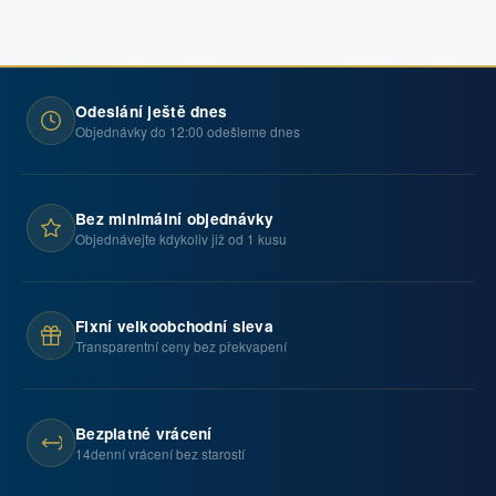
Odeslání ještě dnes
Objednávky do 12:00 odešleme dnes
Bez minimální objednávky
Objednávejte kdykoliv již od 1 kusu
Fixní velkoobchodní sleva
Transparentní ceny bez překvapení
Bezplatné vrácení
14denní vrácení bez starostí