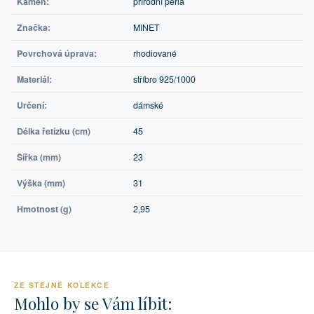
Kámen:
přírodní perla
Značka:
MINET
Povrchová úprava:
rhodiované
Materiál:
stříbro 925/1000
Určení:
dámské
Délka řetízku (cm)
45
Šířka (mm)
23
Výška (mm)
31
Hmotnost (g)
2,95
ZE STEJNÉ KOLEKCE
Mohlo by se Vám líbit: