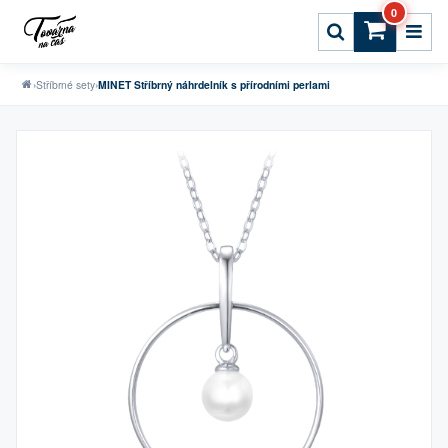
0
›
Stříbrné sety
›
MINET Stříbrný náhrdelník s přírodními perlami