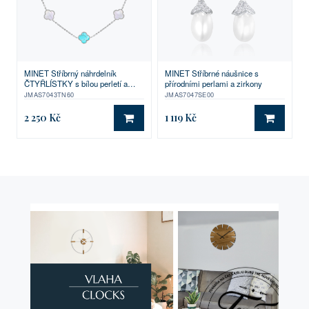
MINET Stříbrný náhrdelník
MINET Stříbrné náušnice s
ČTYŘLÍSTKY s bílou perletí a
přírodními perlami a zirkony
tyrkysem Ag 925/1000 11,60g
JMAS7043TN60
JMAS7047SE00
2 250 Kč
1 119 Kč
DO KOŠÍKU
DO KO