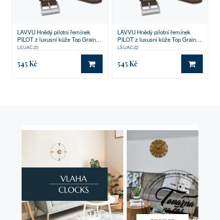
LAVVU Hnědý pilotní řemínek
LAVVU Hnědý pilotní řemínek
PILOT z luxusní kůže Top Grain -
PILOT z luxusní kůže Top Grain -
20
22
LSUAC20
LSUAC22
545 Kč
545 Kč
DO KOŠÍKU
DO KO