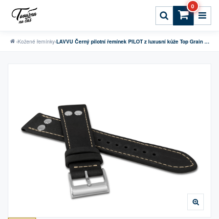
0
›
Kožené řemínky
›
LAVVU Černý pilotní řemínek PILOT z luxusní kůže Top Grain - 18