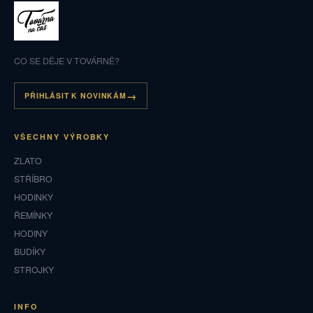
CO SE DĚJE V TOVÁRNĚ?
PŘIHLÁSIT K NOVINKÁM
VŠECHNY VÝROBKY
ZLATO
STŘÍBRO
HODINKY
ŘEMÍNKY
HODINY
BUDÍKY
STROJKY
INFO