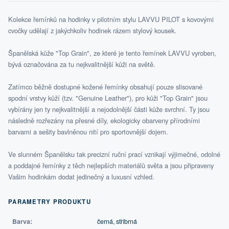
Kolekce řemínků na hodinky v pilotním stylu LAVVU PILOT s kovovými
cvočky udělají z jakýchkoliv hodinek rázem stylový kousek.
Španělská kůže "Top Grain", ze které je tento řemínek LAVVU vyroben,
bývá označována za tu nejkvalitnější kůži na světě.
Zatímco běžně dostupné kožené řemínky obsahují pouze slisované
spodní vrstvy kůží (tzv. "Genuine Leather"), pro kůži "Top Grain" jsou
vybírány jen ty nejkvalitnější a nejodolnější části kůže svrchní. Ty jsou
následně rozřezány na přesné díly, ekologicky obarveny přírodními
barvami a sešity bavlněnou nití pro sportovnější dojem.
Ve slunném Španělsku tak precizní ruční prací vznikají výjimečné, odolné
a poddajné řemínky z těch nejlepších materiálů světa a jsou připraveny
Vašim hodinkám dodat jedinečný a luxusní vzhled.
PARAMETRY PRODUKTU
Barva:
černá, stříbrná