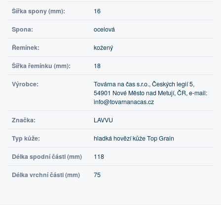
Šířka spony (mm):
16
Spona:
ocelová
Řemínek:
kožený
Šířka řemínku (mm):
18
Výrobce:
Továrna na čas s.r.o., Českých legií 5,
54901 Nové Město nad Metují, ČR, e-mail:
info@tovarnanacas.cz
Značka:
LAVVU
Typ kůže:
hladká hovězí kůže Top Grain
Délka spodní části (mm)
118
Délka vrchní části (mm)
75