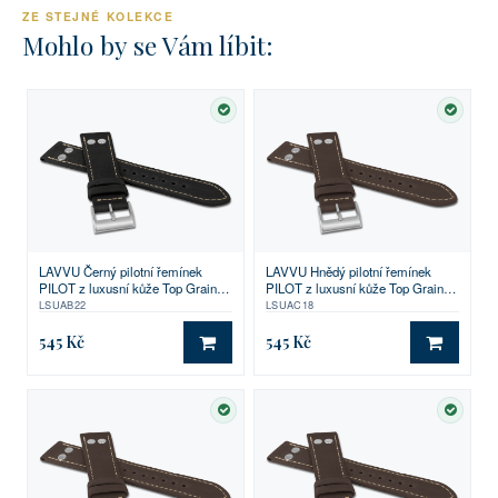
ZE STEJNÉ KOLEKCE
Mohlo by se Vám líbit:
SKLADEM
SKLA
LAVVU Černý pilotní řemínek
LAVVU Hnědý pilotní řemínek
PILOT z luxusní kůže Top Grain -
PILOT z luxusní kůže Top Grain -
22
18
LSUAB22
LSUAC18
545 Kč
545 Kč
DO KOŠÍKU
DO KO
SKLADEM
SKLA