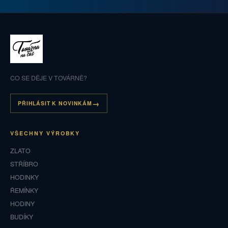
CO SE DĚJE V TOVÁRNĚ?
PŘIHLÁSIT K NOVINKÁM
VŠECHNY VÝROBKY
ZLATO
STŘÍBRO
HODINKY
ŘEMÍNKY
HODINY
BUDÍKY