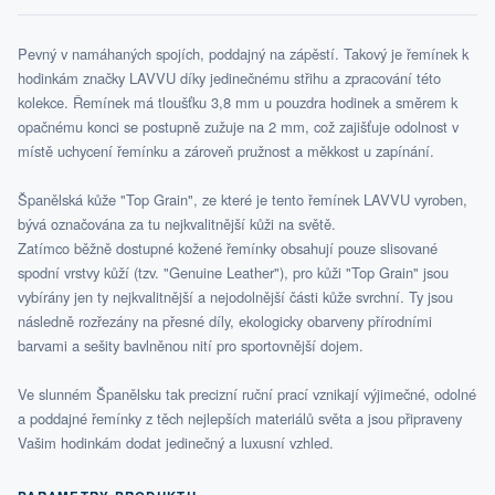
Pevný v namáhaných spojích, poddajný na zápěstí. Takový je řemínek k
hodinkám značky LAVVU díky jedinečnému střihu a zpracování této
kolekce. Řemínek má tloušťku 3,8 mm u pouzdra hodinek a směrem k
opačnému konci se postupně zužuje na 2 mm, což zajišťuje odolnost v
místě uchycení řemínku a zároveň pružnost a měkkost u zapínání.
Španělská kůže "Top Grain", ze které je tento řemínek LAVVU vyroben,
bývá označována za tu nejkvalitnější kůži na světě.
Zatímco běžně dostupné kožené řemínky obsahují pouze slisované
spodní vrstvy kůží (tzv. "Genuine Leather"), pro kůži "Top Grain" jsou
vybírány jen ty nejkvalitnější a nejodolnější části kůže svrchní. Ty jsou
následně rozřezány na přesné díly, ekologicky obarveny přírodními
barvami a sešity bavlněnou nití pro sportovnější dojem.
Ve slunném Španělsku tak precizní ruční prací vznikají výjimečné, odolné
a poddajné řemínky z těch nejlepších materiálů světa a jsou připraveny
Vašim hodinkám dodat jedinečný a luxusní vzhled.