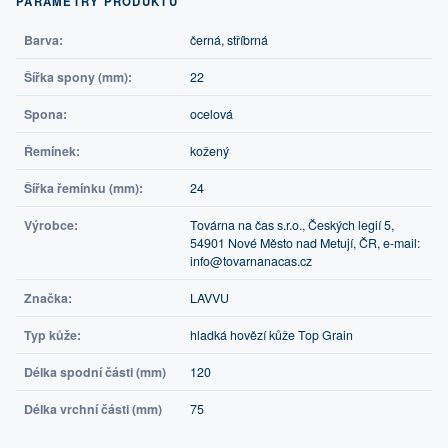
PARAMETRY PRODUKTU
Barva:
černá, stříbrná
Šířka spony (mm):
22
Spona:
ocelová
Řemínek:
kožený
Šířka řemínku (mm):
24
Výrobce:
Továrna na čas s.r.o., Českých legií 5,
54901 Nové Město nad Metují, ČR, e-mail:
info@tovarnanacas.cz
Značka:
LAVVU
Typ kůže:
hladká hovězí kůže Top Grain
Délka spodní části (mm)
120
Délka vrchní části (mm)
75