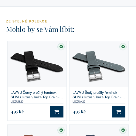
ZE STEJNÉ KOLEKCE
Mohlo by se Vám líbit:
SKLADEM
SKLA
LAVVU Černý prošitý řemínek
LAVVU Šedý prošitý řemínek
SLIM z luxusní kůže Top Grain -
SLIM z luxusní kůže Top Grain -
20
22
LSZUB20
LSZUA22
495 Kč
495 Kč
DO KOŠÍKU
DO KO
SKLADEM
SKLA