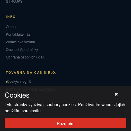
STROJKY
INFO
O nás
Kontaktujte nás
Zakázková výroba
Obchodní podmínky
Ochrana osobních údajů
TOVÁRNA NA ČAS S.R.O.
Českých legií 5
549 01 Nové Město nad Metují
Cookies
Puncovní značky
Tyto stránky využívají soubory cookies. Používáním webu s jejich
Vrácení zboží a reklamace
použitím souhlasíte.
Rozumím
© 2026 TOVÁRNA NA ČAS
·
Ochrana osobních údajů
·
Obchodní podmínky