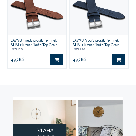
LAVVU Hnědý prošitý řemínek
LAVVU Modrý prošitý řemínek
SLIM z luxusní kůže Top Grain -
SLIM z luxusní kůže Top Grain -
24
20
LSZUE24
LSZUL20
495 Kč
495 Kč
DO KOŠÍKU
DO KO