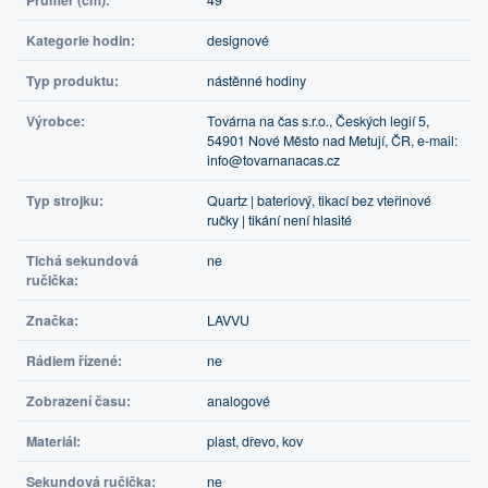
Průměr (cm):
49
Kategorie hodin:
designové
Typ produktu:
nástěnné hodiny
Výrobce:
Továrna na čas s.r.o., Českých legií 5,
54901 Nové Město nad Metují, ČR, e-mail:
info@tovarnanacas.cz
Typ strojku:
Quartz | bateriový, tikací bez vteřinové
ručky | tikání není hlasité
Tichá sekundová
ne
ručička:
Značka:
LAVVU
Rádiem řízené:
ne
Zobrazení času:
analogové
Materiál:
plast, dřevo, kov
Sekundová ručička:
ne