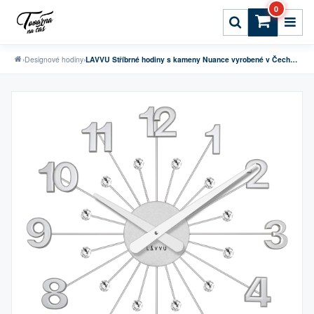
0
›
Designové hodiny
›
LAVVU Stříbrné hodiny s kameny Nuance vyrobené v Čechách ⌀49cm