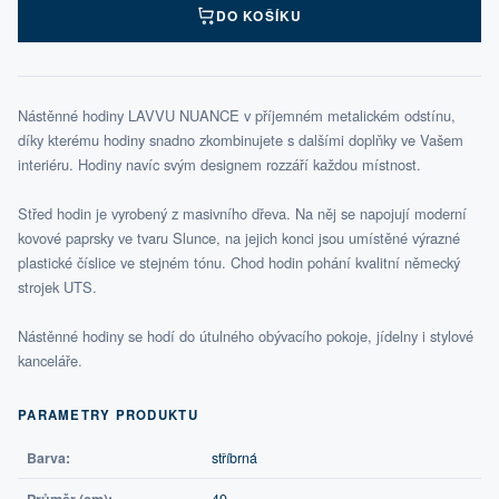
DO KOŠÍKU
Nástěnné hodiny LAVVU NUANCE v příjemném metalickém odstínu,
díky kterému hodiny snadno zkombinujete s dalšími doplňky ve Vašem
interiéru. Hodiny navíc svým designem rozzáří každou místnost.
Střed hodin je vyrobený z masivního dřeva. Na něj se napojují moderní
kovové paprsky ve tvaru Slunce, na jejich konci jsou umístěné výrazné
plastické číslice ve stejném tónu. Chod hodin pohání kvalitní německý
strojek UTS.
Nástěnné hodiny se hodí do útulného obývacího pokoje, jídelny i stylové
kanceláře.
PARAMETRY PRODUKTU
Barva:
stříbrná