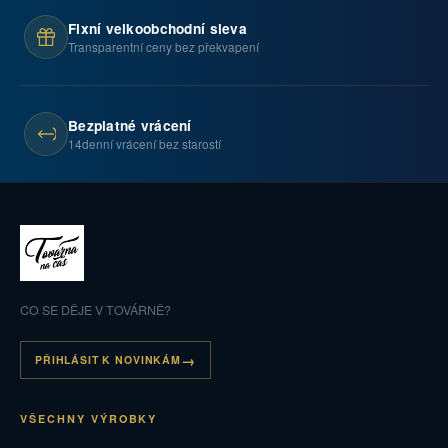
Fixní velkoobchodní sleva
Transparentní ceny bez překvapení
Bezplatné vrácení
14denní vrácení bez starostí
CO SE DĚJE V TOVÁRNĚ?
PŘIHLÁSIT K NOVINKÁM
VŠECHNY VÝROBKY