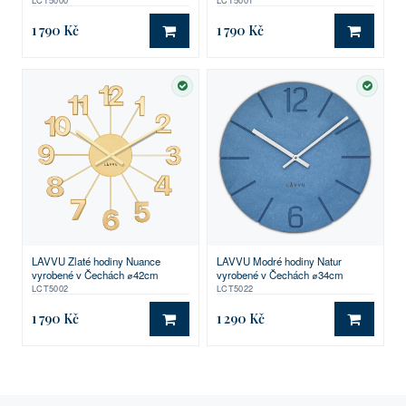
1 790 Kč
1 790 Kč
DO KOŠÍKU
DO KO
SKLADEM
SKLA
LAVVU Zlaté hodiny Nuance
LAVVU Modré hodiny Natur
vyrobené v Čechách ⌀42cm
vyrobené v Čechách ⌀34cm
LCT5002
LCT5022
1 790 Kč
1 290 Kč
DO KOŠÍKU
DO KO