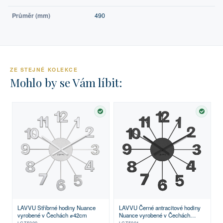
Průměr (mm)
490
ZE STEJNÉ KOLEKCE
Mohlo by se Vám líbit:
SKLADEM
SKLA
LAVVU Stříbrné hodiny Nuance
LAVVU Černé antracitové hodiny
vyrobené v Čechách ⌀42cm
Nuance vyrobené v Čechách
⌀42cm
LCT5000
LCT5001