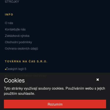
STROJKY
INFO
O nás
Kontaktujte nás
Zakázková výroba
Obchodní podmínky
Ochrana osobních údajů
TOVÁRNA NA ČAS S.R.O.
Českých legií 5
549 01 Nové Město nad Metují
Cookies
Puncovní značky
Tyto stránky využívají soubory cookies. Používáním webu s jejich
Vrácení zboží a reklamace
použitím souhlasíte.
Rozumím
© 2026 TOVÁRNA NA ČAS
·
Ochrana osobních údajů
·
Obchodní podmínky