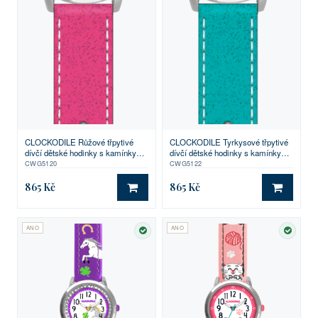
CLOCKODILE Růžové třpytivé
CLOCKODILE Tyrkysové třpytivé
dívčí dětské hodinky s kamínky
dívčí dětské hodinky s kamínky
SPARKLE
SPARKLE
CWG5120
CWG5122
865 Kč
865 Kč
DO KOŠÍKU
DO KO
ANO
ANO
SKLADEM
SKLA