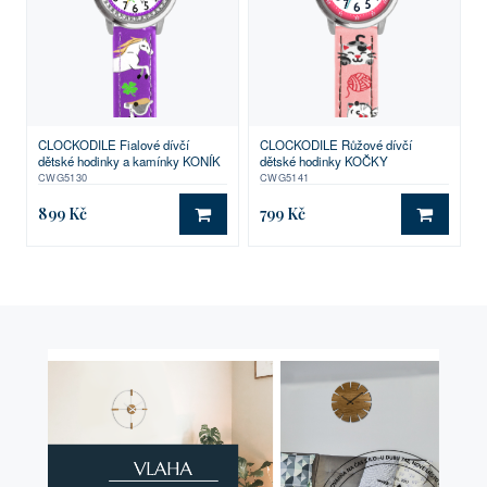
CLOCKODILE Fialové dívčí
CLOCKODILE Růžové dívčí
dětské hodinky a kamínky KONÍK
dětské hodinky KOČKY
CWG5130
CWG5141
899 Kč
799 Kč
DO KOŠÍKU
DO KO