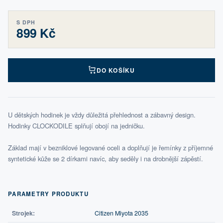
S DPH
899 Kč
DO KOŠÍKU
U dětských hodinek je vždy důležitá přehlednost a zábavný design.
Hodinky CLOCKODILE splňují obojí na jedničku.
Základ mají v bezniklové legované oceli a doplňují je řemínky z příjemné
syntetické kůže se 2 dírkami navíc, aby seděly i na drobnější zápěstí.
PARAMETRY PRODUKTU
Strojek:
Citizen Miyota 2035