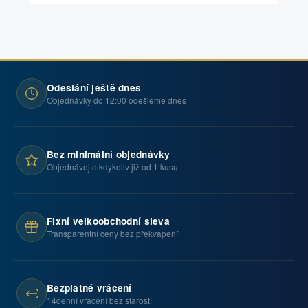
Odeslání ještě dnes
Objednávky do 12:00 odešleme dnes
Bez minimální objednávky
Objednávejte kdykoliv již od 1 kusu
Fixní velkoobchodní sleva
Transparentní ceny bez překvapení
Bezplatné vrácení
14denní vrácení bez starostí