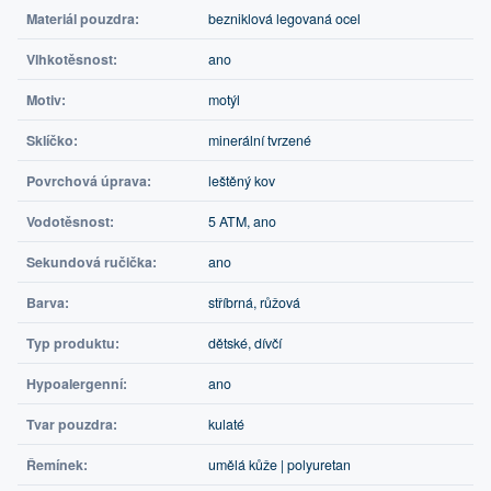
Materiál pouzdra:
bezniklová legovaná ocel
Vlhkotěsnost:
ano
Motiv:
motýl
Sklíčko:
minerální tvrzené
Povrchová úprava:
leštěný kov
Vodotěsnost:
5 ATM, ano
Sekundová ručička:
ano
Barva:
stříbrná, růžová
Typ produktu:
dětské, dívčí
Hypoalergenní:
ano
Tvar pouzdra:
kulaté
Řemínek:
umělá kůže | polyuretan