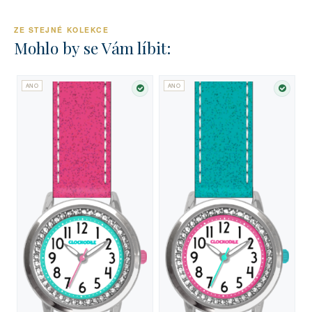
ZE STEJNÉ KOLEKCE
Mohlo by se Vám líbit:
ANO
ANO
SKLADEM
SKLA