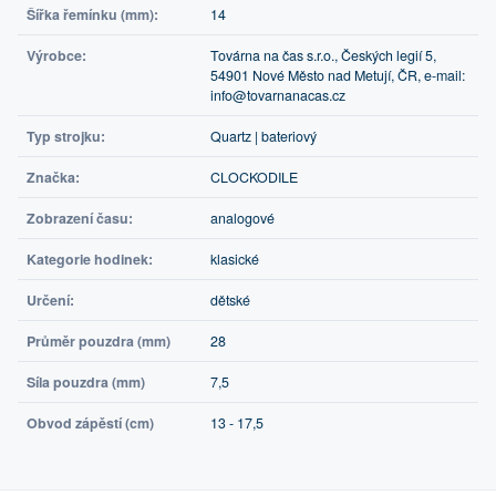
Šířka řemínku (mm):
14
Výrobce:
Továrna na čas s.r.o., Českých legií 5,
54901 Nové Město nad Metují, ČR, e-mail:
info@tovarnanacas.cz
Typ strojku:
Quartz | bateriový
Značka:
CLOCKODILE
Zobrazení času:
analogové
Kategorie hodinek:
klasické
Určení:
dětské
Průměr pouzdra (mm)
28
Síla pouzdra (mm)
7,5
Obvod zápěstí (cm)
13 - 17,5