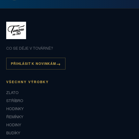
CO SE DĚJE V TOVÁRNĚ?
PŘIHLÁSIT K NOVINKÁM
VŠECHNY VÝROBKY
ZLATO
STŘÍBRO
HODINKY
ŘEMÍNKY
HODINY
BUDÍKY