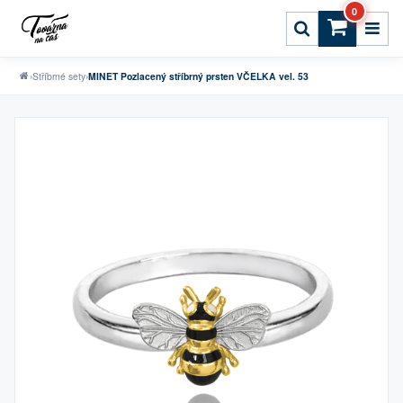
0
›
Stříbrné sety
›
MINET Pozlacený stříbrný prsten VČELKA vel. 53