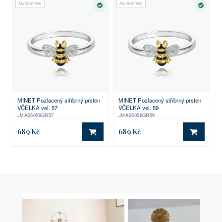
AG 925/1000
AG 925/1000
SKLADEM
SKLA
MINET Pozlacený stříbrný prsten
MINET Pozlacený stříbrný prsten
VČELKA vel. 57
VČELKA vel. 59
JMAS5056GR57
JMAS5056GR59
689 Kč
689 Kč
DO KOŠÍKU
DO KO