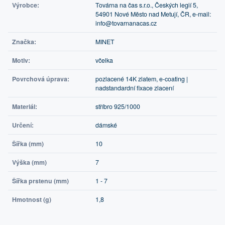
Výrobce:
Továrna na čas s.r.o., Českých legií 5,
54901 Nové Město nad Metují, ČR, e-mail:
info@tovarnanacas.cz
Značka:
MINET
Motiv:
včelka
Povrchová úprava:
pozlacené 14K zlatem, e-coating |
nadstandardní fixace zlacení
Materiál:
stříbro 925/1000
Určení:
dámské
Šířka (mm)
10
Výška (mm)
7
Šířka prstenu (mm)
1 - 7
Hmotnost (g)
1,8