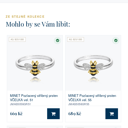
ZE STEJNÉ KOLEKCE
Mohlo by se Vám líbit:
AG 925/1000
AG 925/1000
SKLADEM
SKLA
MINET Pozlacený stříbrný prsten
MINET Pozlacený stříbrný prsten
VČELKA vel. 51
VČELKA vel. 55
JMAS5056GR51
JMAS5056GR55
669 Kč
689 Kč
DO KOŠÍKU
DO KO