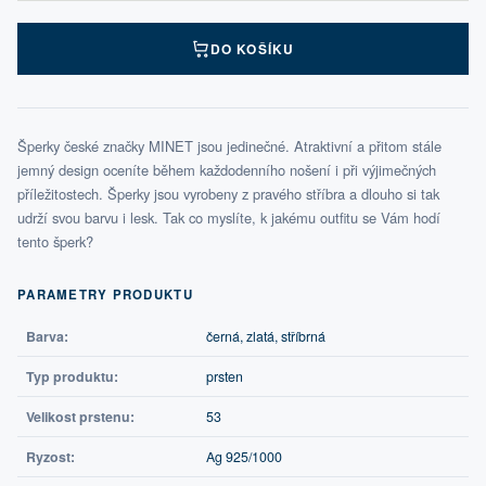
DO KOŠÍKU
Šperky české značky MINET jsou jedinečné. Atraktivní a přitom stále
jemný design oceníte během každodenního nošení i při výjimečných
příležitostech. Šperky jsou vyrobeny z pravého stříbra a dlouho si tak
udrží svou barvu i lesk. Tak co myslíte, k jakému outfitu se Vám hodí
tento šperk?
PARAMETRY PRODUKTU
Barva:
černá, zlatá, stříbrná
Typ produktu:
prsten
Velikost prstenu:
53
Ryzost:
Ag 925/1000