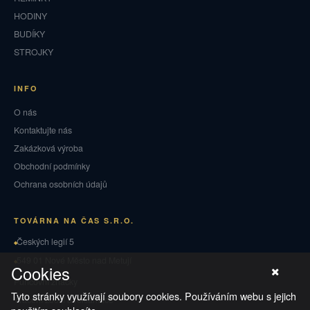
HODINY
BUDÍKY
STROJKY
INFO
O nás
Kontaktujte nás
Zakázková výroba
Obchodní podmínky
Ochrana osobních údajů
TOVÁRNA NA ČAS S.R.O.
Českých legií 5
549 01 Nové Město nad Metují
Cookies
Puncovní značky
Tyto stránky využívají soubory cookies. Používáním webu s jejich
Vrácení zboží a reklamace