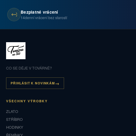
Bezplatné vrácení
14denní vrácení bez starostí
CO SE DĚJE V TOVÁRNĚ?
PŘIHLÁSIT K NOVINKÁM
VŠECHNY VÝROBKY
ZLATO
STŘÍBRO
HODINKY
ŘEMÍNKY