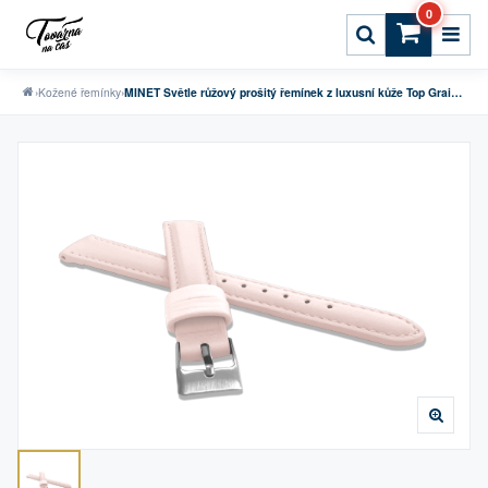
0
›
Kožené řemínky
›
MINET Světle růžový prošitý řemínek z luxusní kůže Top Grain - 14