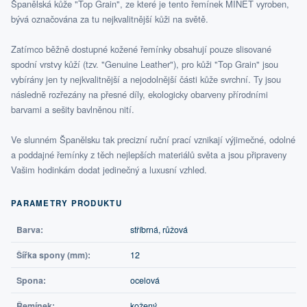
Španělská kůže "Top Grain", ze které je tento řemínek MINET vyroben,
bývá označována za tu nejkvalitnější kůži na světě.
Zatímco běžně dostupné kožené řemínky obsahují pouze slisované
spodní vrstvy kůží (tzv. "Genuine Leather"), pro kůži "Top Grain" jsou
vybírány jen ty nejkvalitnější a nejodolnější části kůže svrchní. Ty jsou
následně rozřezány na přesné díly, ekologicky obarveny přírodními
barvami a sešity bavlněnou nití.
Ve slunném Španělsku tak precizní ruční prací vznikají výjimečné, odolné
a poddajné řemínky z těch nejlepších materiálů světa a jsou připraveny
Vašim hodinkám dodat jedinečný a luxusní vzhled.
PARAMETRY PRODUKTU
Barva:
stříbrná, růžová
Šířka spony (mm):
12
Spona:
ocelová
Řemínek:
kožený