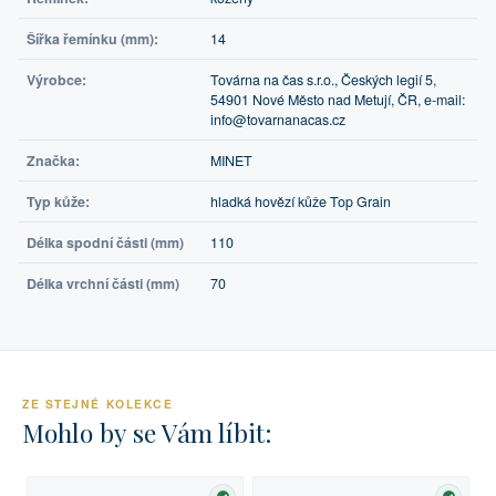
Šířka řemínku (mm):
14
Výrobce:
Továrna na čas s.r.o., Českých legií 5,
54901 Nové Město nad Metují, ČR, e-mail:
info@tovarnanacas.cz
Značka:
MINET
Typ kůže:
hladká hovězí kůže Top Grain
Délka spodní části (mm)
110
Délka vrchní části (mm)
70
ZE STEJNÉ KOLEKCE
Mohlo by se Vám líbit: