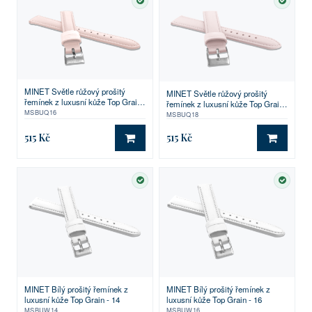
SKLADEM
SKLA
MINET Světle růžový prošitý
MINET Světle růžový prošitý
řemínek z luxusní kůže Top Grain
řemínek z luxusní kůže Top Grain
- 16
MSBUQ16
- 18
MSBUQ18
515 Kč
515 Kč
DO KOŠÍKU
DO KO
SKLADEM
SKLA
MINET Bílý prošitý řemínek z
MINET Bílý prošitý řemínek z
luxusní kůže Top Grain - 14
luxusní kůže Top Grain - 16
MSBUW14
MSBUW16