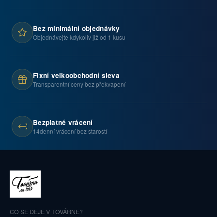
Bez minimální objednávky
Objednávejte kdykoliv již od 1 kusu
Fixní velkoobchodní sleva
Transparentní ceny bez překvapení
Bezplatné vrácení
14denní vrácení bez starostí
CO SE DĚJE V TOVÁRNĚ?