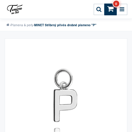
0
›
Písmena & perly
›
MINET Stříbrný přívěs drobné písmeno "P"