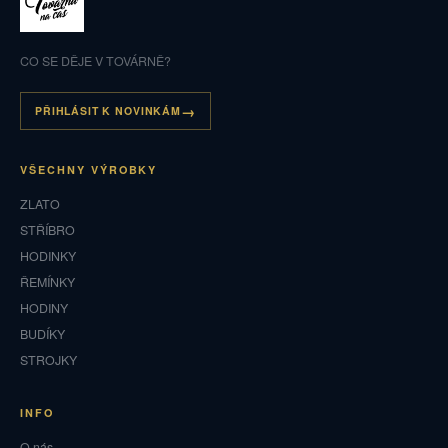
CO SE DĚJE V TOVÁRNĚ?
PŘIHLÁSIT K NOVINKÁM
VŠECHNY VÝROBKY
ZLATO
STŘÍBRO
HODINKY
ŘEMÍNKY
HODINY
BUDÍKY
STROJKY
INFO
O nás