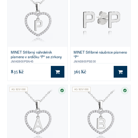
MINET Stříbrný náhrdelník
MINET Stříbrné náušnice písmeno
písmeno v srdíčku "P" se zirkony
"P"
JMAS900PSN45
JMAS900PSE00
835 Kč
365 Kč
DO KOŠÍKU
DO KO
AG 925/1000
AG 925/1000
SKLADEM
SKLA