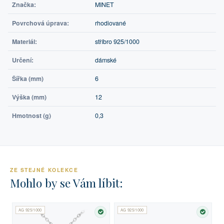
Značka:
MINET
Povrchová úprava:
rhodiované
Materiál:
stříbro 925/1000
Určení:
dámské
Šířka (mm)
6
Výška (mm)
12
Hmotnost (g)
0,3
ZE STEJNÉ KOLEKCE
Mohlo by se Vám líbit:
AG 925/1000
AG 925/1000
SKLADEM
SKLA