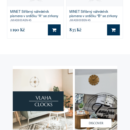
MINET Stříbrný náhrdelník
MINET Stříbrný náhrdelník
písmeno v srdíčku "A" se zirkony
písmeno v srdíčku "B" se zirkony
JMAS900ASN45
JMAS900BSN45
1 190 Kč
835 Kč
DO KOŠÍKU
DO KO