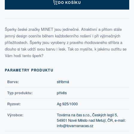
DO KOŠÍKU
Šperky české značky MINET jsou jedinečné. Atraktivní a přitom stále
jemný design oceníte během každodenního nošení i při výjimečných
příležitostech. Šperky jsou vyrobeny z pravého rhodiovaného stříbra a
dlouho si tak udrží svou barvu i lesk. Tak co myslíte, k jakému outfitu se
Vám hodí tento šperk?
PARAMETRY PRODUKTU
Barva:
stříbrná
Typ produktu:
přívěs
Ryzost:
Ag 925/1000
Výrobce:
Továrna na čas s.r.o., Českých legií 5,
54901 Nové Město nad Metují, ČR, e-mail:
info@tovarnanacas.cz