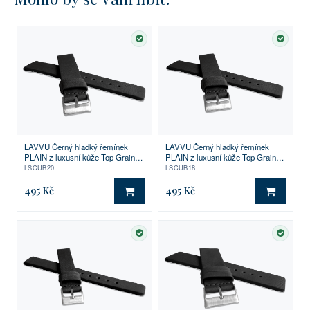
SKLADEM
SKLA
LAVVU Černý hladký řemínek
LAVVU Černý hladký řemínek
PLAIN z luxusní kůže Top Grain -
PLAIN z luxusní kůže Top Grain -
20
18
LSCUB20
LSCUB18
495 Kč
495 Kč
DO KOŠÍKU
DO KO
SKLADEM
SKLA