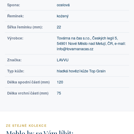
Spona:
ocelová
Řemínek:
kožený
Šířka řemínku (mm):
22
Výrobce:
Továrna na čas s.r.o., Českých legií 5,
54901 Nové Město nad Metují, ČR, e-mail:
info@tovarnanacas.cz
Značka:
LAVVU
Typ kůže:
hladká hovězí kůže Top Grain
Délka spodní části (mm)
120
Délka vrchní části (mm)
75
ZE STEJNÉ KOLEKCE
Mohlo by se Vám líbit: