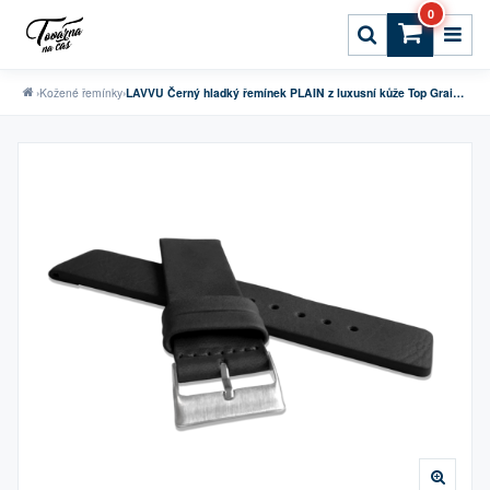
0
›
Kožené řemínky
›
LAVVU Černý hladký řemínek PLAIN z luxusní kůže Top Grain - 22