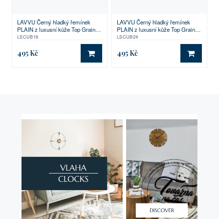
LAVVU Černý hladký řemínek
LAVVU Černý hladký řemínek
PLAIN z luxusní kůže Top Grain -
PLAIN z luxusní kůže Top Grain -
16
24
LSCUB16
LSCUB24
495 Kč
495 Kč
DO KOŠÍKU
DO KO