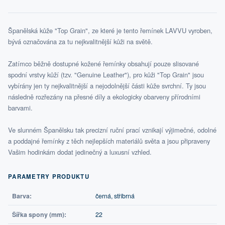
Španělská kůže "Top Grain", ze které je tento řemínek LAVVU vyroben,
bývá označována za tu nejkvalitnější kůži na světě.
Zatímco běžně dostupné kožené řemínky obsahují pouze slisované
spodní vrstvy kůží (tzv. "Genuine Leather"), pro kůži "Top Grain" jsou
vybírány jen ty nejkvalitnější a nejodolnější části kůže svrchní. Ty jsou
následně rozřezány na přesné díly a ekologicky obarveny přírodními
barvami.
Ve slunném Španělsku tak precizní ruční prací vznikají výjimečné, odolné
a poddajné řemínky z těch nejlepších materiálů světa a jsou připraveny
Vašim hodinkám dodat jedinečný a luxusní vzhled.
PARAMETRY PRODUKTU
Barva:
černá, stříbrná
Šířka spony (mm):
22