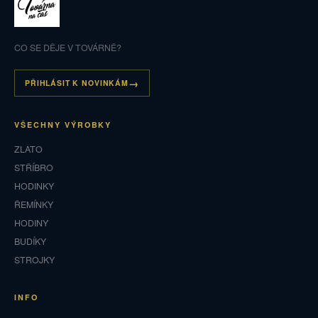
CO SE DĚJE V TOVÁRNĚ?
PŘIHLÁSIT K NOVINKÁM
VŠECHNY VÝROBKY
ZLATO
STŘÍBRO
HODINKY
ŘEMÍNKY
HODINY
BUDÍKY
STROJKY
INFO