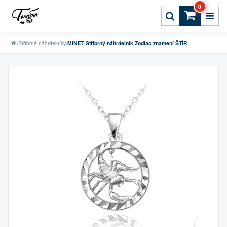
0
›
Stříbrné náhrdelníky
›
MINET Stříbrný náhrdelník Zodiac znamení ŠTÍR