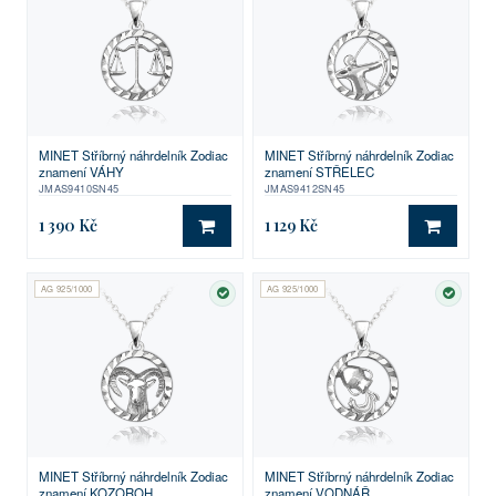
MINET Stříbrný náhrdelník Zodiac
MINET Stříbrný náhrdelník Zodiac
znamení VÁHY
znamení STŘELEC
JMAS9410SN45
JMAS9412SN45
1 390 Kč
1 129 Kč
DO KOŠÍKU
DO KO
AG 925/1000
AG 925/1000
SKLADEM
SKLA
MINET Stříbrný náhrdelník Zodiac
MINET Stříbrný náhrdelník Zodiac
znamení KOZOROH
znamení VODNÁŘ