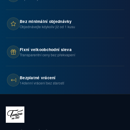
Bez minimální objednávky
Objednávejte kdykoliv již od 1 kusu
Fixní velkoobchodní sleva
Transparentní ceny bez překvapení
Bezplatné vrácení
14denní vrácení bez starostí