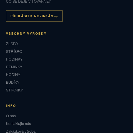
CO SE DĚJE V TOVÁRNĚ?
PŘIHLÁSIT K NOVINKÁM
VŠECHNY VÝROBKY
ZLATO
STŘÍBRO
HODINKY
ŘEMÍNKY
HODINY
BUDÍKY
STROJKY
INFO
O nás
Kontaktujte nás
Zakázková výroba