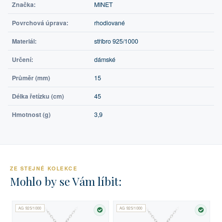
Značka:
MINET
Povrchová úprava:
rhodiované
Materiál:
stříbro 925/1000
Určení:
dámské
Průměr (mm)
15
Délka řetízku (cm)
45
Hmotnost (g)
3,9
ZE STEJNÉ KOLEKCE
Mohlo by se Vám líbit:
AG 925/1000
AG 925/1000
SKLADEM
SKLA