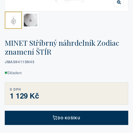
MINET Stříbrný náhrdelník Zodiac
znamení ŠTÍR
JMAS9411SN45
Skladem
S DPH
1 129 Kč
DO KOŠÍKU