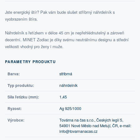
Jste energický štír? Pak vám bude slušet stříbrný náhrdelník s
vyobrazením štíra.
Náhrdelník s řetízkem v délce 45 cm je nepřehlédnutelný a zároveň
decentní. MINET Zodiac je díky svému neutrálnímu designu a střední
velikosti vhodný pro ženy i muže.
PARAMETRY PRODUKTU
Barva:
stříbrná
Typ produktu:
náhrdelník
Síla řetízku (mm):
1,45
Ryzost:
Ag 925/1000
Výrobce:
Továrna na čas s.r.o., Českých legií 5,
54901 Nové Město nad Metují, ČR, e-mail:
info@tovarnanacas.cz