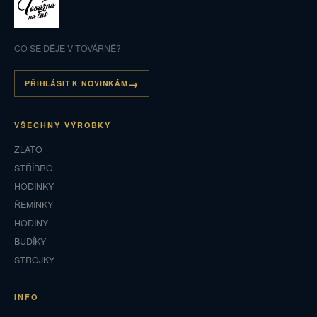
CO SE DĚJE V TOVÁRNĚ?
PŘIHLÁSIT K NOVINKÁM
VŠECHNY VÝROBKY
ZLATO
STŘÍBRO
HODINKY
ŘEMÍNKY
HODINY
BUDÍKY
STROJKY
INFO