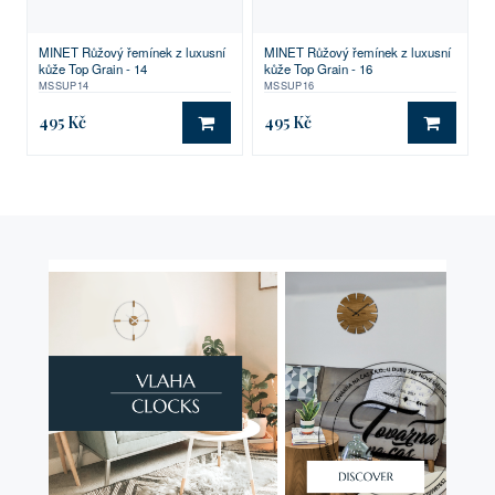
MINET Růžový řemínek z luxusní
MINET Růžový řemínek z luxusní
kůže Top Grain - 14
kůže Top Grain - 16
MSSUP14
MSSUP16
495 Kč
495 Kč
DO KOŠÍKU
DO KO