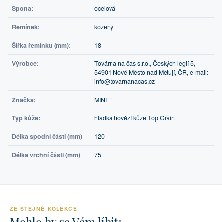
Spona:
ocelová
Řemínek:
kožený
Šířka řemínku (mm):
18
Výrobce:
Továrna na čas s.r.o., Českých legií 5,
54901 Nové Město nad Metují, ČR, e-mail:
info@tovarnanacas.cz
Značka:
MINET
Typ kůže:
hladká hovězí kůže Top Grain
Délka spodní části (mm)
120
Délka vrchní části (mm)
75
ZE STEJNÉ KOLEKCE
Mohlo by se Vám líbit: