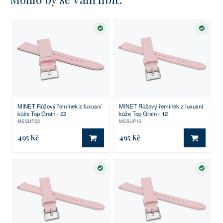
SKLADEM
SKLA
MINET Růžový řemínek z luxusní
MINET Růžový řemínek z luxusní
kůže Top Grain - 22
kůže Top Grain - 12
MSSUP22
MSSUP12
495 Kč
495 Kč
DO KOŠÍKU
DO KO
SKLADEM
SKLA