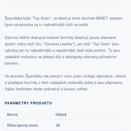
Španělská kůže "Top Grain", ze které je tento řemínek MINET vyroben,
bývá označována za tu nejkvalitnější kůži na světě.
Zatímco běžně dostupné kožené řemínky obsahují pouze slisované
spodní vrstvy kůží (tzv. "Genuine Leather"), pro kůži "Top Grain" jsou
vybírány jen ty nejkvalitnější a nejodolnější části kůže svrchní. Ty jsou
následně rozřezány na přesné díly a ekologicky obarveny přírodními
barvami.
Ve slunném Španělsku tak precizní ruční prací vznikají výjimečné, odolné
a poddajné řemínky z těch nejlepších materiálů světa a jsou připraveny
Vašim hodinkám dodat jedinečný a luxusní vzhled.
PARAMETRY PRODUKTU
Barva:
růžová
Šířka spony (mm):
16