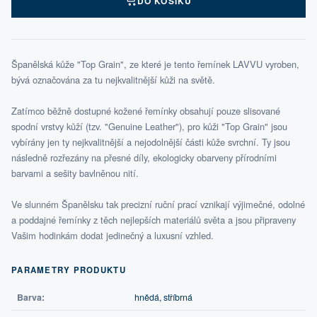
DO KOŠÍKU
Španělská kůže "Top Grain", ze které je tento řemínek LAVVU vyroben,
bývá označována za tu nejkvalitnější kůži na světě.
Zatímco běžně dostupné kožené řemínky obsahují pouze slisované
spodní vrstvy kůží (tzv. "Genuine Leather"), pro kůži "Top Grain" jsou
vybírány jen ty nejkvalitnější a nejodolnější části kůže svrchní. Ty jsou
následně rozřezány na přesné díly, ekologicky obarveny přírodními
barvami a sešity bavlněnou nití.
Ve slunném Španělsku tak precizní ruční prací vznikají výjimečné, odolné
a poddajné řemínky z těch nejlepších materiálů světa a jsou připraveny
Vašim hodinkám dodat jedinečný a luxusní vzhled.
PARAMETRY PRODUKTU
Barva:
hnědá, stříbrná