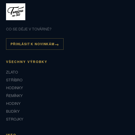
CO SE DĚJE V TOVÁRNĚ?
PŘIHLÁSIT K NOVINKÁM
VŠECHNY VÝROBKY
ZLATO
STŘÍBRO
HODINKY
ŘEMÍNKY
HODINY
BUDÍKY
STROJKY
INFO