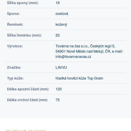
Šířka spony (mm):
16
Spona:
ocelová
Řemínek:
kožený
Šířka řemínku (mm):
20
Výrobce:
Továrna na čas s.r.o., Českých legií 5,
54901 Nové Město nad Metují, ČR, e-mail:
info@tovarnanacas.cz
Značka:
LAVVU
Typ kůže:
hladká hovězí kůže Top Grain
Délka spodní části (mm)
120
Délka vrchní části (mm)
75