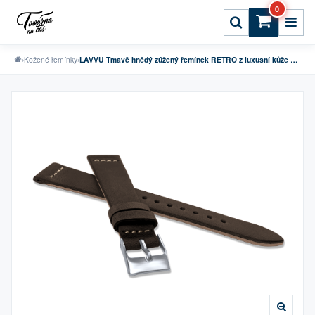
0
›
Kožené řemínky
›
LAVVU Tmavě hnědý zúžený řemínek RETRO z luxusní kůže Top Grain - 20