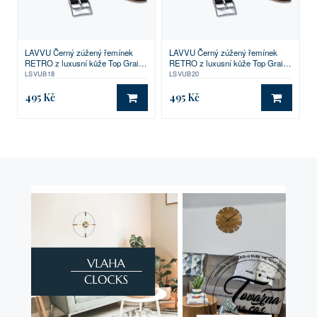
LAVVU Černý zúžený řemínek
LAVVU Černý zúžený řemínek
RETRO z luxusní kůže Top Grain -
RETRO z luxusní kůže Top Grain -
18
20
LSVUB18
LSVUB20
495 Kč
495 Kč
DO KOŠÍKU
DO KO