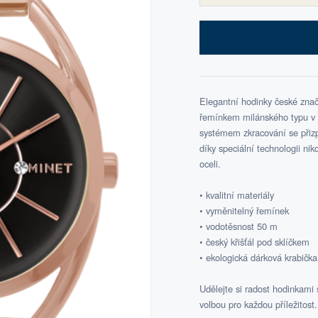
Elegantní hodinky české zn
řemínkem milánského typu v 
systémem zkracování se přizp
díky speciální technologii n
oceli.
• kvalitní materiály
• vyměnitelný řemínek
• vodotěsnost 50 m
• český křišťál pod sklíčkem
• ekologická dárková krabič
Udělejte si radost hodinkami
volbou pro každou příležitost.