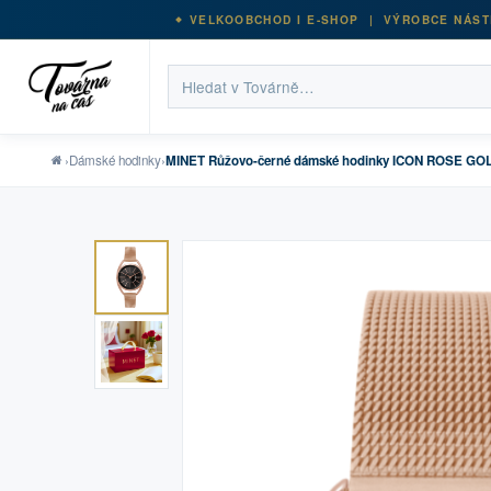
VELKOOBCHOD I E-SHOP | VÝROBCE NÁST
›
Dámské hodinky
›
MINET Růžovo-černé dámské hodinky ICON ROSE G