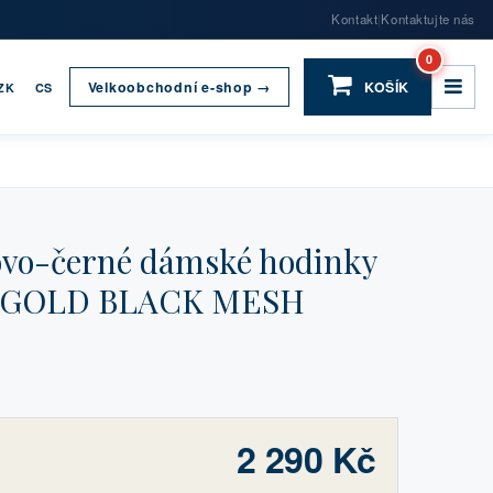
Kontakt
Kontaktujte nás
|
0
Velkoobchodní e-shop →
KOŠÍK
ZK
CS
vo-černé dámské hodinky
 GOLD BLACK MESH
2 290 Kč