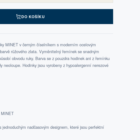
DO KOŠÍKU
ačky MINET v černým číselníkem s moderním ocelovým
barvě růžového zlata. Vyměnitelný řemínek se snadným
ůsobí obvodu ruky. Barva se z pouzdra hodinek ani z řemínku
ikdy neoloupe. Hodinky jsou vyrobeny z hypoalergenní nerezové
ka MINET
 s jednoduchým nadčasovým designem, které jsou perfektní