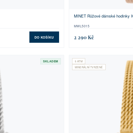
MINET Růžové dámské hodink
MWL5015
2 290 Kč
DO KOŠÍKU
SKLADEM
5 ATM
MINERÁLNÍ TVRZENÉ