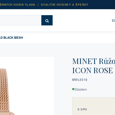
ĚNNÝCH HODIN VLAHA | KVALITNÍ HODINKY A ŠPERKY
C
OLD BLACK MESH
MINET Růžo
ICON ROSE
MWL5018
Skladem
S DPH