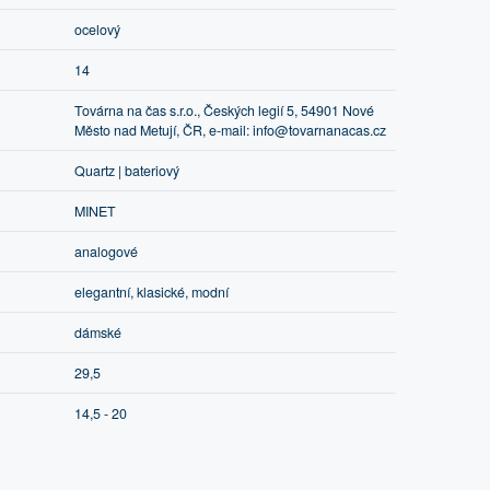
ocelový
14
Továrna na čas s.r.o., Českých legií 5, 54901 Nové
Město nad Metují, ČR, e-mail: info@tovarnanacas.cz
Quartz | bateriový
MINET
analogové
elegantní, klasické, modní
dámské
29,5
14,5 - 20