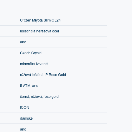
Citizen Miyota Slim GL24
ušlechtilá nerezová ocel
ano
Czech Crystal
minerální tvrzené
růžová leštěná IP Rose Gold
5 ATM, ano
černá, růžová, rose gold
ICON
dámské
ano