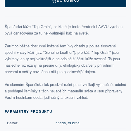
DO KOŠÍKU
Španělská kůže "Top Grain", ze které je tento řemínek LAVVU vyroben,
bývá označována za tu nejkvalitnější kůži na světě.
Zatímco běžně dostupné kožené řemínky obsahují pouze slisované
spodní vrstvy kůží (tzv. "Genuine Leather"), pro kůži "Top Grain" jsou
vybírány jen ty nejkvalitnější a nejodolnější části kůže svrchní. Ty jsou
následně rozřezány na přesné díly, ekologicky obarveny přírodními
barvami a sešity bavlněnou nití pro sportovnější dojem.
Ve slunném Španělsku tak precizní ruční prací vznikají výjimečné, odolné
a poddajné řemínky z těch nejlepších materiálů světa a jsou připraveny
Vašim hodinkám dodat jedinečný a luxusní vzhled.
PARAMETRY PRODUKTU
Barva:
hnědá, stříbrná