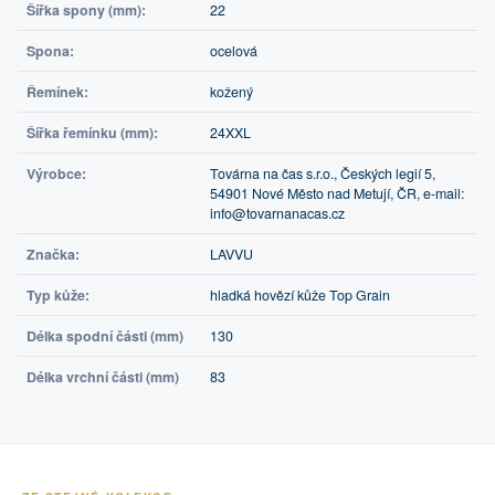
Šířka spony (mm):
22
Spona:
ocelová
Řemínek:
kožený
Šířka řemínku (mm):
24XXL
Výrobce:
Továrna na čas s.r.o., Českých legií 5,
54901 Nové Město nad Metují, ČR, e-mail:
info@tovarnanacas.cz
Značka:
LAVVU
Typ kůže:
hladká hovězí kůže Top Grain
Délka spodní části (mm)
130
Délka vrchní části (mm)
83