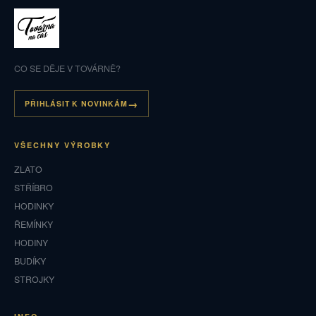
CO SE DĚJE V TOVÁRNĚ?
PŘIHLÁSIT K NOVINKÁM
VŠECHNY VÝROBKY
ZLATO
STŘÍBRO
HODINKY
ŘEMÍNKY
HODINY
BUDÍKY
STROJKY