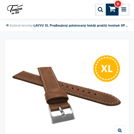
0
›
Kožené řemínky
›
LAVVU XL Prodloužený polstrovaný hnědý prošitý řemínek SPORT z luxusní kůže Top Grain - 24