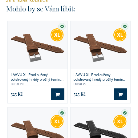
ZE STEJNÉ KOLEKCE
Mohlo by se Vám líbit:
SKLADEM
SKLA
LAVVU XL Prodloužený
LAVVU XL Prodloužený
polstrovaný hnědý prošitý řemínek
polstrovaný hnědý prošitý řemínek
SPORT z luxusní kůže Top Grain -
SPORT z luxusní kůže Top Grain -
LSBXE20
LSBXE22
20
22
525 Kč
525 Kč
DO KOŠÍKU
DO KO
SKLADEM
SKLA