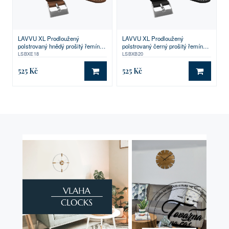
LAVVU XL Prodloužený
LAVVU XL Prodloužený
polstrovaný hnědý prošitý řemínek
polstrovaný černý prošitý řemínek
SPORT z luxusní kůže Top Grain -
SPORT z luxusní kůže Top Grain -
LSBXE18
LSBXB20
18
20
525 Kč
525 Kč
DO KOŠÍKU
DO KO