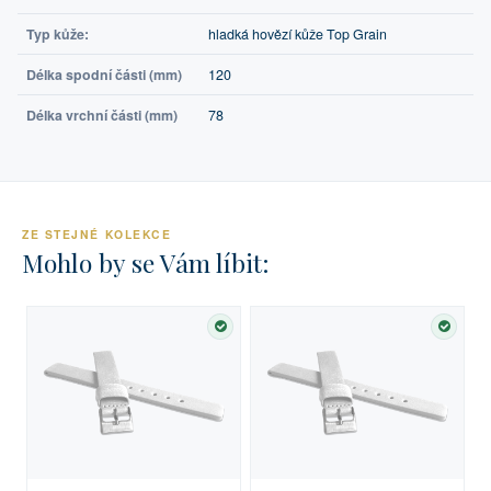
Typ kůže:
hladká hovězí kůže Top Grain
Délka spodní části (mm)
120
Délka vrchní části (mm)
78
ZE STEJNÉ KOLEKCE
Mohlo by se Vám líbit:
SKLADEM
SKLA