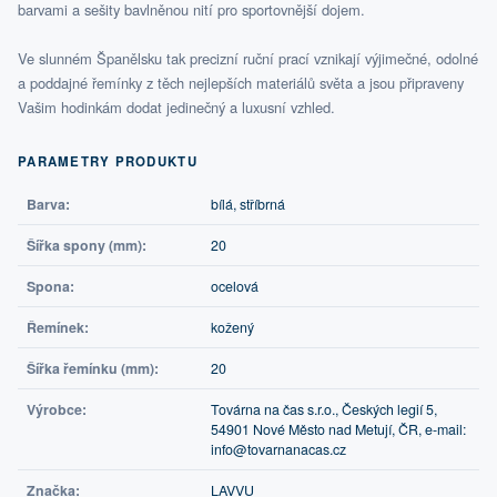
barvami a sešity bavlněnou nití pro sportovnější dojem.
Ve slunném Španělsku tak precizní ruční prací vznikají výjimečné, odolné
a poddajné řemínky z těch nejlepších materiálů světa a jsou připraveny
Vašim hodinkám dodat jedinečný a luxusní vzhled.
PARAMETRY PRODUKTU
Barva:
bílá, stříbrná
Šířka spony (mm):
20
Spona:
ocelová
Řemínek:
kožený
Šířka řemínku (mm):
20
Výrobce:
Továrna na čas s.r.o., Českých legií 5,
54901 Nové Město nad Metují, ČR, e-mail:
info@tovarnanacas.cz
Značka:
LAVVU