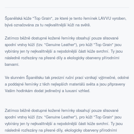
Španělská kůže "Top Grain", ze které je tento řemínek LAVVU vyroben,
bývá označována za tu nejkvalitnější kůži na světě.
Zatímco běžně dostupné kožené řemínky obsahují pouze slisované
spodní vrstvy kůží (tzv. "Genuine Leather"), pro kůži "Top Grain" jsou
vybírány jen ty nejkvalitnější a nejodolnější části kůže svrchní. Ty jsou
následně rozřezány na přesné díly a ekologicky obarveny přírodními
barvami.
Ve slunném Španělsku tak precizní ruční prací vznikají výjimečné, odolné
a poddajné řemínky z těch nejlepších materiálů světa a jsou připraveny
Vašim hodinkám dodat jedinečný a luxusní vzhled.
Zatímco běžně dostupné kožené řemínky obsahují pouze slisované
spodní vrstvy kůží (tzv. "Genuine Leather"), pro kůži "Top Grain" jsou
vybírány jen ty nejkvalitnější a nejodolnější části kůže svrchní. Ty jsou
následně rozřezány na přesné díly, ekologicky obarveny přírodními