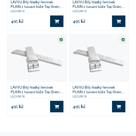
LAVVU Bílý hladký řemínek
LAVVU Bílý hladký řemínek
PLAIN z luxusní kůže Top Grain -
PLAIN z luxusní kůže Top Grain -
12
14
LSCUW12
LSCUW14
495 Kč
495 Kč
DO KOŠÍKU
DO KO
SKLADEM
SKLA
LAVVU Bílý hladký řemínek
LAVVU Bílý hladký řemínek
PLAIN z luxusní kůže Top Grain -
PLAIN z luxusní kůže Top Grain -
16
18
LSCUW16
LSCUW18
495 Kč
495 Kč
DO KOŠÍKU
DO KO