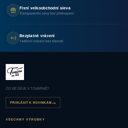
Fixní velkoobchodní sleva
Transparentní ceny bez překvapení
Bezplatné vrácení
14denní vrácení bez starostí
CO SE DĚJE V TOVÁRNĚ?
PŘIHLÁSIT K NOVINKÁM
VŠECHNY VÝROBKY