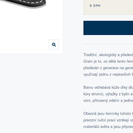
S DPH
Tradiční, ekologický a přede
Grain je to, co dělá tento ř
předáván z generace na gener
využívají jednu z nejstarších 
Barvu vstřebává kůže díky dlo
kůry stromů, výtažky z bylin 
vůni, přirozený odstín a jedi
Obecně jsou řemínky tohoto 
precizní ruční prací vznikají
materiálů světa a jsou připr