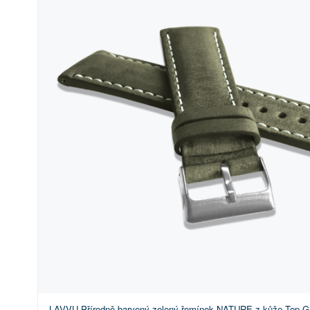
LAVVU Přírodně barvený zelený řemínek NATURE z kůže Top Gr