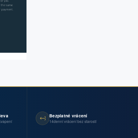
leva
Bezplatné vrácení
kvapení
14denní vrácení bez starostí