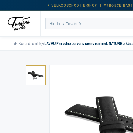
VELKOOBCHOD I E-SHOP | VÝROBCE NÁST
›
Kožené řemínky
›
LAVVU Přírodně barvený černý řemínek NATURE z kůže 