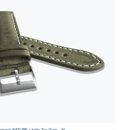
emínek NATURE z kůže Top Grain - 20