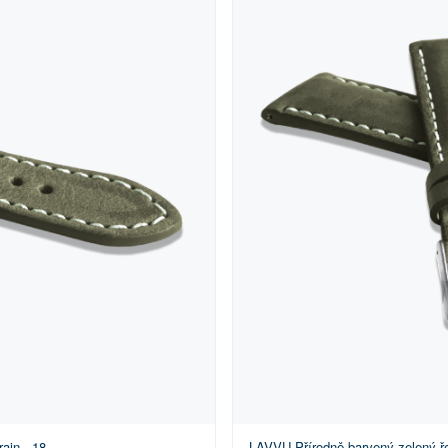
ain - 18
LAVVU Přírodně barvený zelený ř