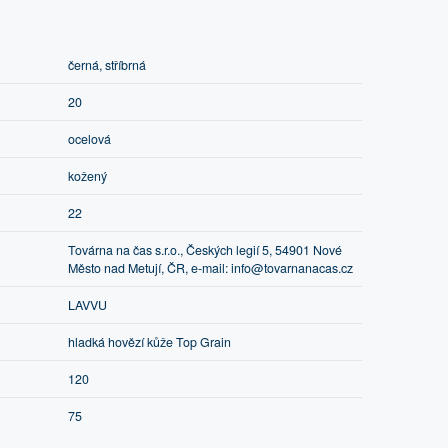
černá, stříbrná
20
ocelová
kožený
22
Továrna na čas s.r.o., Českých legií 5, 54901 Nové
Město nad Metují, ČR, e-mail: info@tovarnanacas.cz
LAVVU
hladká hovězí kůže Top Grain
120
75