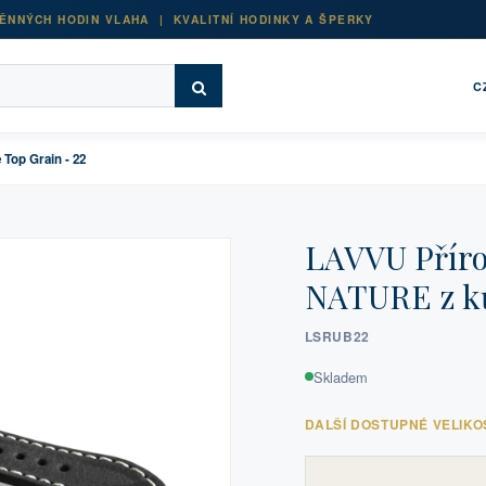
ĚNNÝCH HODIN VLAHA | KVALITNÍ HODINKY A ŠPERKY
C
Top Grain - 22
LAVVU Příro
NATURE z ků
LSRUB22
Skladem
DALŠÍ DOSTUPNÉ VELIKO