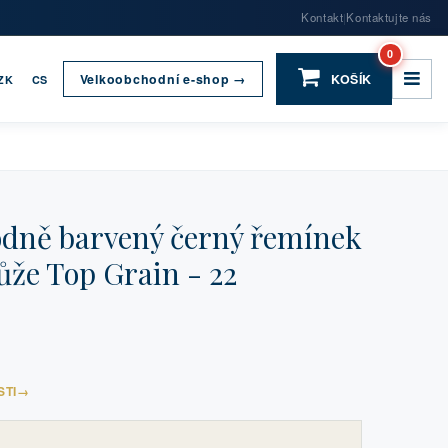
Kontakt
Kontaktujte nás
|
0
Velkoobchodní e-shop →
KOŠÍK
ZK
CS
dně barvený černý řemínek
že Top Grain - 22
STI
→