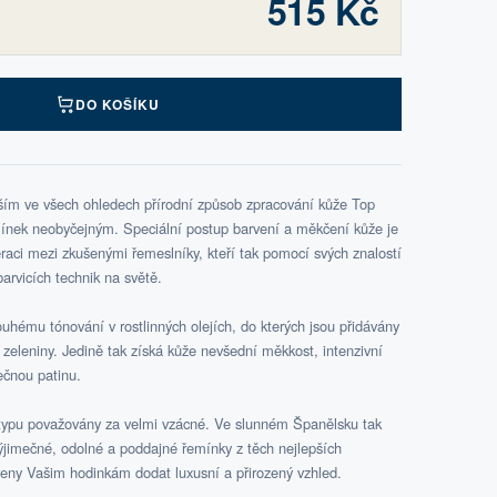
515 Kč
DO KOŠÍKU
vším ve všech ohledech přírodní způsob zpracování kůže Top
emínek neobyčejným. Speciální postup barvení a měkčení kůže je
aci mezi zkušenými řemeslníky, kteří tak pomocí svých znalostí
barvicích technik na světě.
uhému tónování v rostlinných olejích, do kterých jsou přidávány
a zeleniny. Jedině tak získá kůže nevšední měkkost, intenzivní
nečnou patinu.
typu považovány za velmi vzácné. Ve slunném Španělsku tak
 výjimečné, odolné a poddajné řemínky z těch nejlepších
aveny Vašim hodinkám dodat luxusní a přirozený vzhled.