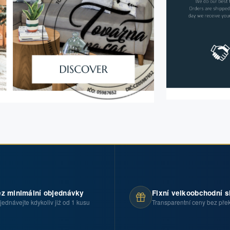
z minimální objednávky
Fixní velkoobchodní s
jednávejte kdykoliv již od 1 kusu
Transparentní ceny bez pře