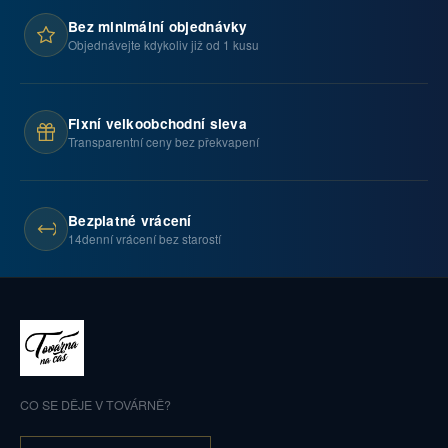
Bez minimální objednávky
Objednávejte kdykoliv již od 1 kusu
Fixní velkoobchodní sleva
Transparentní ceny bez překvapení
Bezplatné vrácení
14denní vrácení bez starostí
CO SE DĚJE V TOVÁRNĚ?