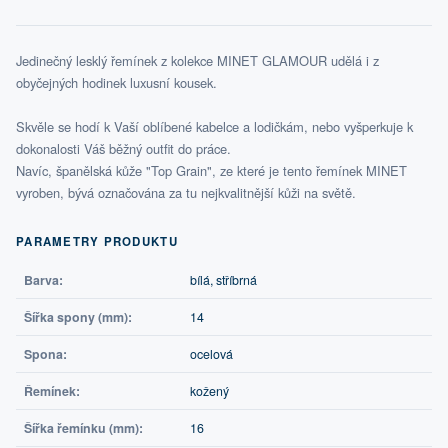
Jedinečný lesklý řemínek z kolekce MINET GLAMOUR udělá i z
obyčejných hodinek luxusní kousek.
Skvěle se hodí k Vaší oblíbené kabelce a lodičkám, nebo vyšperkuje k
dokonalosti Váš běžný outfit do práce.
Navíc, španělská kůže "Top Grain", ze které je tento řemínek MINET
vyroben, bývá označována za tu nejkvalitnější kůži na světě.
PARAMETRY PRODUKTU
Barva:
bílá, stříbrná
Šířka spony (mm):
14
Spona:
ocelová
Řemínek:
kožený
Šířka řemínku (mm):
16