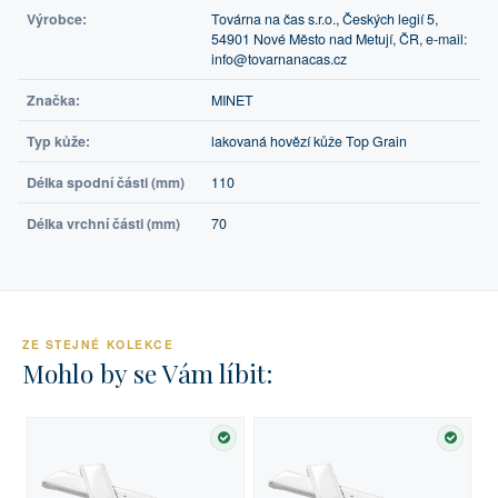
Výrobce:
Továrna na čas s.r.o., Českých legií 5,
54901 Nové Město nad Metují, ČR, e-mail:
info@tovarnanacas.cz
Značka:
MINET
Typ kůže:
lakovaná hovězí kůže Top Grain
Délka spodní části (mm)
110
Délka vrchní části (mm)
70
ZE STEJNÉ KOLEKCE
Mohlo by se Vám líbit:
SKLADEM
SKLA