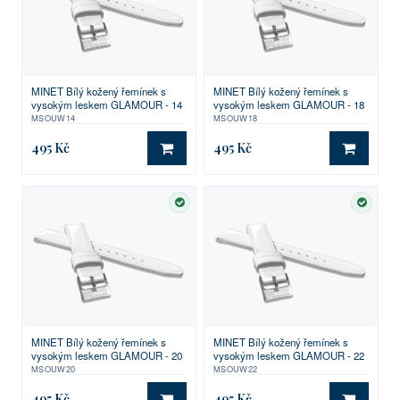
MINET Bílý kožený řemínek s
MINET Bílý kožený řemínek s
vysokým leskem GLAMOUR - 14
vysokým leskem GLAMOUR - 18
MSOUW14
MSOUW18
495 Kč
495 Kč
DO KOŠÍKU
DO KO
SKLADEM
SKLA
MINET Bílý kožený řemínek s
MINET Bílý kožený řemínek s
vysokým leskem GLAMOUR - 20
vysokým leskem GLAMOUR - 22
MSOUW20
MSOUW22
495 Kč
495 Kč