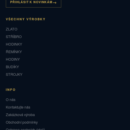
PŘIHLÁSIT K NOVINKÁM
VŠECHNY VÝROBKY
ZLATO
STŘÍBRO
HODINKY
ŘEMÍNKY
HODINY
BUDÍKY
STROJKY
INFO
O nás
Kontaktujte nás
Zakázková výroba
Obchodní podmínky
Ochrana osobních údajů